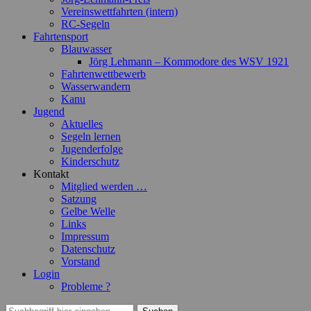
Vereinswettfahrten (intern)
RC-Segeln
Fahrtensport
Blauwasser
Jörg Lehmann – Kommodore des WSV 1921
Fahrtenwettbewerb
Wasserwandern
Kanu
Jugend
Aktuelles
Segeln lernen
Jugenderfolge
Kinderschutz
Kontakt
Mitglied werden …
Satzung
Gelbe Welle
Links
Impressum
Datenschutz
Vorstand
Login
Probleme ?
Suchen
Suchen