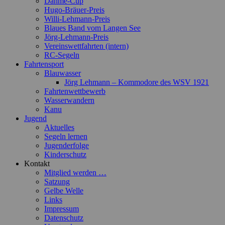
Dahme-Cup
Hugo-Bräuer-Preis
Willi-Lehmann-Preis
Blaues Band vom Langen See
Jörg-Lehmann-Preis
Vereinswettfahrten (intern)
RC-Segeln
Fahrtensport
Blauwasser
Jörg Lehmann – Kommodore des WSV 1921
Fahrtenwettbewerb
Wasserwandern
Kanu
Jugend
Aktuelles
Segeln lernen
Jugenderfolge
Kinderschutz
Kontakt
Mitglied werden …
Satzung
Gelbe Welle
Links
Impressum
Datenschutz