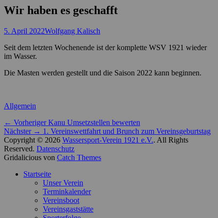
Wir haben es geschafft
Posted
Autor
5. April 2022
Wolfgang Kalisch
on
Seit dem letzten Wochenende ist der komplette WSV 1921 wieder
im Wasser.
Die Masten werden gestellt und die Saison 2022 kann beginnen.
Kategorien
Allgemein
Beitragsnavigation
Vorheriger
← Vorheriger
Kanu Umsetzstellen bewerten
Nächster
Beitrag:
Nächster →
1. Vereinswettfahrt und Brunch zum Vereinsgeburtstag
Beitrag:
Copyright © 2026
Wassersport-Verein 1921 e.V.
. All Rights
Reserved.
Datenschutz
Gridalicious von
Catch Themes
Nach
Startseite
oben
Unser Verein
scrollen
Terminkalender
Vereinsboot
Vereinsgaststätte
Sporterfolge