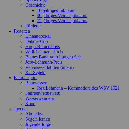
Geschichte
100jähriges Jubiläum
90 jähriges Vereinsjubiläum
75 jähriges Vereinsjubiläum
Förderer
Regatten
Einhandpokal
Dahme-Cup
Hugo-Bräuer-Preis
Willi-Lehmann-Preis
Blaues Band vom Langen See
Jörg-Lehmann-Preis
Vereinswettfahrten (intern)
RC-Segeln
Fahrtensport
Blauwasser
Jörg Lehmann – Kommodore des WSV 1921
Fahrtenwettbewerb
Wasserwandern
Kanu
Jugend
Aktuelles
Segeln lernen
Jugenderfolge