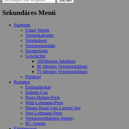
nach:
Sekundäres Menü
Zum
Startseite
Inhalt
Unser Verein
springen
Terminkalender
Vereinsboot
Vereinsgaststätte
Sporterfolge
Geschichte
100jähriges Jubiläum
90 jähriges Vereinsjubiläum
75 jähriges Vereinsjubiläum
Förderer
Regatten
Einhandpokal
Dahme-Cup
Hugo-Bräuer-Preis
Willi-Lehmann-Preis
Blaues Band vom Langen See
Jörg-Lehmann-Preis
Vereinswettfahrten (intern)
RC-Segeln
Fahrtensport