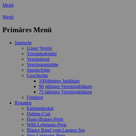
Menü
Wassersport-Verein 1921 e.V.
Menü
Regattasport und Wasserwandern -
Primäres Menü
Freizeit mit der ganzen Familie
Zum
Startseite
Inhalt
Unser Verein
springen
Terminkalender
Vereinsboot
Vereinsgaststätte
Sporterfolge
Geschichte
100jähriges Jubiläum
90 jähriges Vereinsjubiläum
75 jähriges Vereinsjubiläum
Förderer
Regatten
Einhandpokal
Dahme-Cup
Hugo-Bräuer-Preis
Willi-Lehmann-Preis
Blaues Band vom Langen See
Jörg-Lehmann-Preis