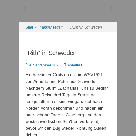
Regattasport und Wasserwandern - Freizeit mit der ganzen
Wassersport-Verein
Familie
1921 e.V.
Start
»
Fahrtensegeln
»
„Rith“ in Schweden
„Rith“ in Schweden
Posted
Autor
4. September 2023
Annette F.
on
Ein herzlicher Gruß an alle im WSV1921
von Annette und Peter aus Schweden.
Nachdem Sturm „Zacharias“ uns zu Beginn
unserer Reise drei Tage in Stralsund
festgehalten hat, sind wir ganz gut nach
Norden voran gekommen und haben ein
paar schöne Tage in Göteborg und den
westschwedischen Schären verbracht,
bevor wir den Bug wieder Richtung Süden
richten.