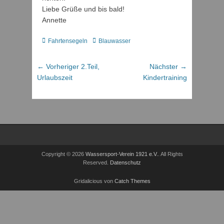
Liebe Grüße und bis bald!
Annette
Kategorien
Schlagworte
Fahrtensegeln
Blauwasser
Beitragsnavigation
Vorheriger
Nächster
← Vorheriger
2.Teil,
Nächster →
Beitrag:
Beitrag:
Urlaubszeit
Kindertraining
Copyright © 2026
Wassersport-Verein 1921 e.V.
. All Rights
Reserved.
Datenschutz
Gridalicious von
Catch Themes