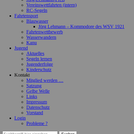
Vereinswettfahrten (intern)
RC-Segeln
Fahrtensport
Blauwasser
Jörg Lehmann – Kommodore des WSV 1921
Fahrtenwettbewerb
Wasserwandern
Kanu
Jugend
Aktuelles
Segeln lernen
Jugenderfolge
Kinderschutz
Kontakt
Mitglied werden …
Satzung
Gelbe Welle
Links
Impressum
Datenschutz
Vorstand
Login
Probleme ?
Suchen
Suchen