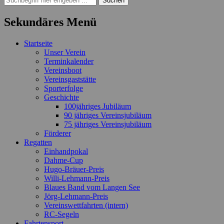
nach:
Sekundäres Menü
Zum
Startseite
Inhalt
Unser Verein
springen
Terminkalender
Vereinsboot
Vereinsgaststätte
Sporterfolge
Geschichte
100jähriges Jubiläum
90 jähriges Vereinsjubiläum
75 jähriges Vereinsjubiläum
Förderer
Regatten
Einhandpokal
Dahme-Cup
Hugo-Bräuer-Preis
Willi-Lehmann-Preis
Blaues Band vom Langen See
Jörg-Lehmann-Preis
Vereinswettfahrten (intern)
RC-Segeln
Fahrtensport