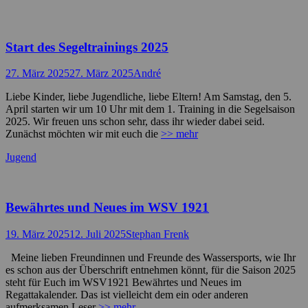
Start des Segeltrainings 2025
Posted
Autor
27. März 2025
27. März 2025
André
on
Liebe Kinder, liebe Jugendliche, liebe Eltern! Am Samstag, den 5.
April starten wir um 10 Uhr mit dem 1. Training in die Segelsaison
2025. Wir freuen uns schon sehr, dass ihr wieder dabei seid.
Zunächst möchten wir mit euch die
>> mehr
Kategorien
Jugend
Bewährtes und Neues im WSV 1921
Posted
Autor
19. März 2025
12. Juli 2025
Stephan Frenk
on
Meine lieben Freundinnen und Freunde des Wassersports, wie Ihr
es schon aus der Überschrift entnehmen könnt, für die Saison 2025
steht für Euch im WSV1921 Bewährtes und Neues im
Regattakalender. Das ist vielleicht dem ein oder anderen
aufmerksamen Leser
>> mehr