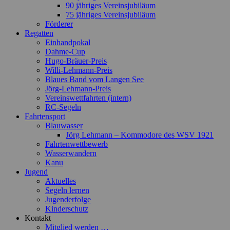
90 jähriges Vereinsjubiläum
75 jähriges Vereinsjubiläum
Förderer
Regatten
Einhandpokal
Dahme-Cup
Hugo-Bräuer-Preis
Willi-Lehmann-Preis
Blaues Band vom Langen See
Jörg-Lehmann-Preis
Vereinswettfahrten (intern)
RC-Segeln
Fahrtensport
Blauwasser
Jörg Lehmann – Kommodore des WSV 1921
Fahrtenwettbewerb
Wasserwandern
Kanu
Jugend
Aktuelles
Segeln lernen
Jugenderfolge
Kinderschutz
Kontakt
Mitglied werden …