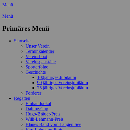
Menü
Wassersport-Verein 1921 e.V.
Menü
Regattasport und Wasserwandern -
Primäres Menü
Freizeit mit der ganzen Familie
Zum
Startseite
Inhalt
Unser Verein
springen
Terminkalender
Vereinsboot
Vereinsgaststätte
Sporterfolge
Geschichte
100jähriges Jubiläum
90 jähriges Vereinsjubiläum
75 jähriges Vereinsjubiläum
Förderer
Regatten
Einhandpokal
Dahme-Cup
Hugo-Bräuer-Preis
Willi-Lehmann-Preis
Blaues Band vom Langen See
Jörg-Lehmann-Preis