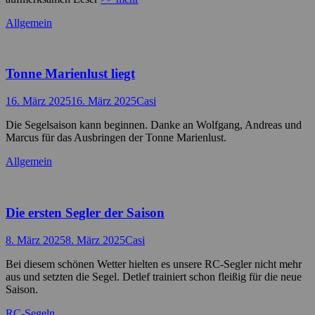
Kategorien
Allgemein
Tonne Marienlust liegt
Posted
Autor
16. März 2025
16. März 2025
Casi
on
Die Segelsaison kann beginnen. Danke an Wolfgang, Andreas und
Marcus für das Ausbringen der Tonne Marienlust.
Kategorien
Allgemein
Die ersten Segler der Saison
Posted
Autor
8. März 2025
8. März 2025
Casi
on
Bei diesem schönen Wetter hielten es unsere RC-Segler nicht mehr
aus und setzten die Segel. Detlef trainiert schon fleißig für die neue
Saison.
Kategorien
RC-Segeln