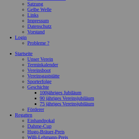
Satzung
Gelbe Welle
Links
Impressum
Datenschutz
Vorstand
Login
Probleme ?
Startseite
Unser Verein
Terminkalender
Vereinsboot
Vereinsgaststätte
Sporterfolge
Geschichte
100jähriges Jubiläum
90 jähriges Vereinsjubiläum
75 jähriges Vereinsjubiläum
Förderer
Regatten
Einhandpokal
Dahme-Cup
Hugo-Bräuer-Preis
Willi-Lehmann-Preis