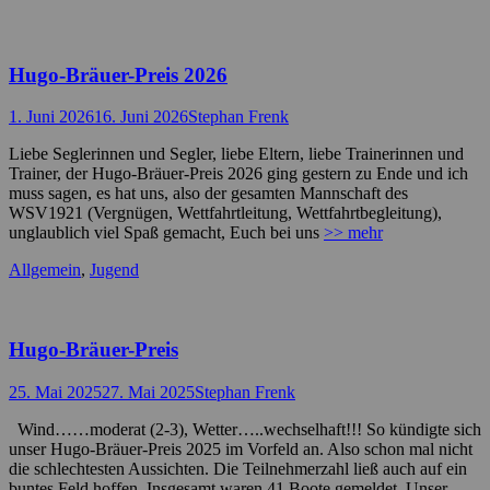
Hugo-Bräuer-Preis 2026
Posted
Autor
1. Juni 2026
16. Juni 2026
Stephan Frenk
on
Liebe Seglerinnen und Segler, liebe Eltern, liebe Trainerinnen und
Trainer, der Hugo-Bräuer-Preis 2026 ging gestern zu Ende und ich
muss sagen, es hat uns, also der gesamten Mannschaft des
WSV1921 (Vergnügen, Wettfahrtleitung, Wettfahrtbegleitung),
unglaublich viel Spaß gemacht, Euch bei uns
>> mehr
Kategorien
Allgemein
,
Jugend
Hugo-Bräuer-Preis
Posted
Autor
25. Mai 2025
27. Mai 2025
Stephan Frenk
on
Wind……moderat (2-3), Wetter…..wechselhaft!!! So kündigte sich
unser Hugo-Bräuer-Preis 2025 im Vorfeld an. Also schon mal nicht
die schlechtesten Aussichten. Die Teilnehmerzahl ließ auch auf ein
buntes Feld hoffen. Insgesamt waren 41 Boote gemeldet. Unser