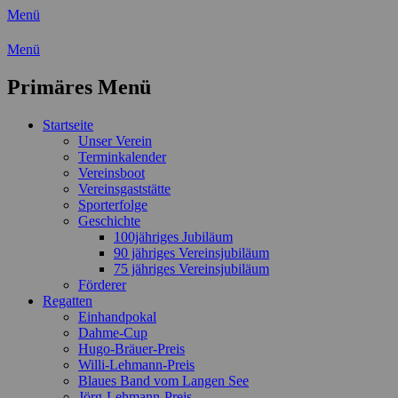
Menü
Wassersport-Verein 1921 e.V.
Menü
Regattasport und Wasserwandern -
Primäres Menü
Freizeit mit der ganzen Familie
Zum
Startseite
Inhalt
Unser Verein
springen
Terminkalender
Vereinsboot
Vereinsgaststätte
Sporterfolge
Geschichte
100jähriges Jubiläum
90 jähriges Vereinsjubiläum
75 jähriges Vereinsjubiläum
Förderer
Regatten
Einhandpokal
Dahme-Cup
Hugo-Bräuer-Preis
Willi-Lehmann-Preis
Blaues Band vom Langen See
Jörg-Lehmann-Preis