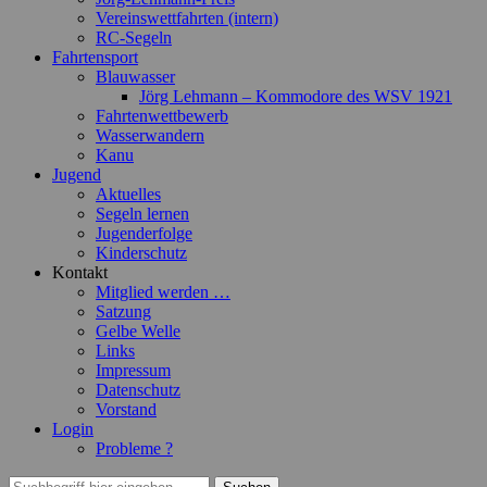
Vereinswettfahrten (intern)
RC-Segeln
Fahrtensport
Blauwasser
Jörg Lehmann – Kommodore des WSV 1921
Fahrtenwettbewerb
Wasserwandern
Kanu
Jugend
Aktuelles
Segeln lernen
Jugenderfolge
Kinderschutz
Kontakt
Mitglied werden …
Satzung
Gelbe Welle
Links
Impressum
Datenschutz
Vorstand
Login
Probleme ?
Suchen
Suchen