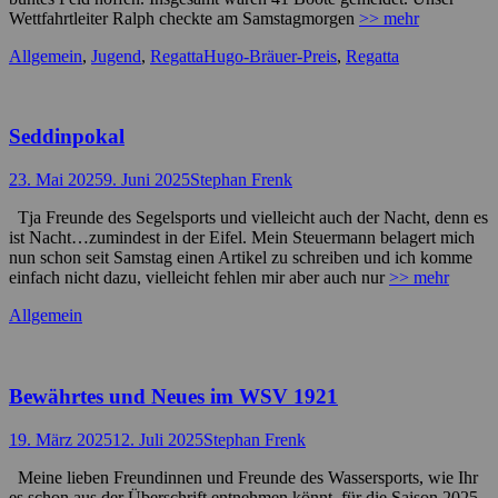
Wettfahrtleiter Ralph checkte am Samstagmorgen
>> mehr
Kategorien
Schlagworte
Allgemein
,
Jugend
,
Regatta
Hugo-Bräuer-Preis
,
Regatta
Seddinpokal
Posted
Autor
23. Mai 2025
9. Juni 2025
Stephan Frenk
on
Tja Freunde des Segelsports und vielleicht auch der Nacht, denn es
ist Nacht…zumindest in der Eifel. Mein Steuermann belagert mich
nun schon seit Samstag einen Artikel zu schreiben und ich komme
einfach nicht dazu, vielleicht fehlen mir aber auch nur
>> mehr
Kategorien
Allgemein
Bewährtes und Neues im WSV 1921
Posted
Autor
19. März 2025
12. Juli 2025
Stephan Frenk
on
Meine lieben Freundinnen und Freunde des Wassersports, wie Ihr
es schon aus der Überschrift entnehmen könnt, für die Saison 2025