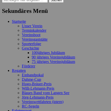
nach:
Sekundäres Menü
Zum
Startseite
Inhalt
Unser Verein
springen
Terminkalender
Vereinsboot
Vereinsgaststätte
Sporterfolge
Geschichte
100jähriges Jubiläum
90 jähriges Vereinsjubiläum
75 jähriges Vereinsjubiläum
Förderer
Regatten
Einhandpokal
Dahme-Cup
Hugo-Bräuer-Preis
Willi-Lehmann-Preis
Blaues Band vom Langen See
Jörg-Lehmann-Preis
Vereinswettfahrten (intern)
RC-Segeln
Fahrtensport