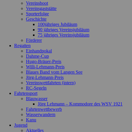
Vereinsboot
Vereinsgaststätte
Sporterfolge
Geschichte
100jähriges Jubiläum
90 jähriges Vereinsjubiläum
75 jähriges Vereinsjubiläum
Förderer
Regatten
Einhandpokal
Dahme-Cup
Hugo-Bräuer-Preis
Willi-Lehmann-Preis
Blaues Band vom Langen See
Jörg-Lehmann-Preis
Vereinswettfahrten (intern)
RC-Segeln
Fahrtensport
Blauwasser
Jörg Lehmann – Kommodore des WSV 1921
Fahrtenwettbewerb
Wasserwandern
Kanu
Jugend
Aktuelles