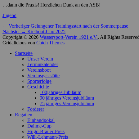
…dann die Praxis! Herzlichen Dank an den ASB!
Kategorien
Jugend
Beitragsnavigation
Vorheriger
← Vorheriger
Gelungener Trainingsstart nach der Sommerpause
Nächster
Beitrag:
Nächster →
Kielboot-Cup 2025
Beitrag:
Copyright © 2026
Wassersport-Verein 1921 e.V.
. All Rights Reserve
Gridalicious von
Catch Themes
Nach
Startseite
oben
Unser Verein
scrollen
Terminkalender
Vereinsboot
Vereinsgaststätte
Sporterfolge
Geschichte
100jähriges Jubiläum
90 jähriges Vereinsjubiläum
75 jähriges Vereinsjubiläum
Förderer
Regatten
Einhandpokal
Dahme-Cup
Hugo-Bräuer-Preis
Willi-Lehmann-Preis