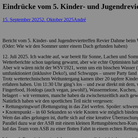
Eindrücke vom 5. Kinder- und Jugendrevi
Posted
Autor
15. September 2025
2. Oktober 2025
André
on
Bericht vom 5. Kinder- und Jugendreviertreffen Revier Dahme bei
(Oder: Wie wir den Sommer unter einem Dach gefunden haben)
12. Juli 2025. Ich wachte auf, war bereit für Sonne, Lachen und Som
Wetterberichte schon tagelang gewarnt, aber wie echte Optimisten hab
Aber wir wären nicht der WSV1921, wenn uns ein bisschen Wasser (v
umfunktioniert (inklusive Deko!), und Schwupps – unsere Party fand e
Trotz wettertechnischem Weltuntergang kamen über 20 tapfere Kinder
erfahren haben. Um 11:30 Uhr ging’s los – und zwar direkt mit dem, w
Fingerfood, Hotdogs (auch vegan, jawohl!), Wassermelone, Kuchen, 
belagert – wir vermuten, manche haben da zwischenzeitlich auch gew
Natürlich haben wir den sportlichen Teil nicht vergessen:
• Rettungsringwurf (Rettungsring in das Ziel werfen. Spoiler: schwerer
• Knotenpunkt – in 60 Sekunden so viele Knoten wie möglich binden 
Wem das alles gelungen ist, durfte sich auf eine kreative Überraschun
Parallel dazu war der ASB mit einem kleinen Rettungsbienchen-Kurs
lud das Team vom ASB zu einer flotten Fahrt in einem echten Rettung