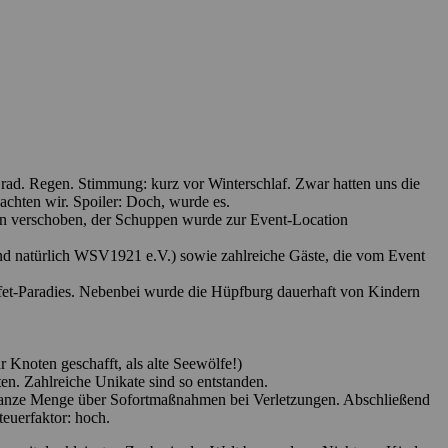
Grad. Regen. Stimmung: kurz vor Winterschlaf. Zwar hatten uns die
dachten wir. Spoiler: Doch, wurde es.
en verschoben, der Schuppen wurde zur Event-Location
und natürlich WSV1921 e.V.) sowie zahlreiche Gäste, die vom Event
fet-Paradies. Nebenbei wurde die Hüpfburg dauerhaft von Kindern
Knoten geschafft, als alte Seewölfe!)
ten. Zahlreiche Unikate sind so entstanden.
e ganze Menge über Sofortmaßnahmen bei Verletzungen. Abschließend
euerfaktor: hoch.