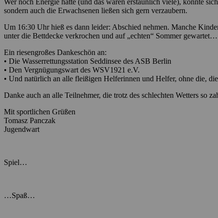
Wer noch Energie hatte (und das waren erstaunlich viele), konnte s
sondern auch die Erwachsenen ließen sich gern verzaubern.
Um 16:30 Uhr hieß es dann leider: Abschied nehmen. Manche Kinder 
unter die Bettdecke verkrochen und auf „echten“ Sommer gewartet…
Ein riesengroßes Dankeschön an:
• Die Wasserrettungsstation Seddinsee des ASB Berlin
• Den Vergnügungswart des WSV1921 e.V.
• Und natürlich an alle fleißigen Helferinnen und Helfer, ohne die, 
Danke auch an alle Teilnehmer, die trotz des schlechten Wetters so zah
Mit sportlichen Grüßen
Tomasz Panczak
Jugendwart
Spiel…
…Spaß…