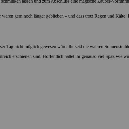
ich schminken lassen und zum Abschluss eine magische Zauber-Vorführun
wären gern noch länger geblieben – und dass trotz Regen und Kälte! R
dieser Tag nicht möglich gewesen wäre. Ihr seid die wahren Sonnenstrah
lreich erschienen sind. Hoffentlich hattet ihr genauso viel Spaß wie wi