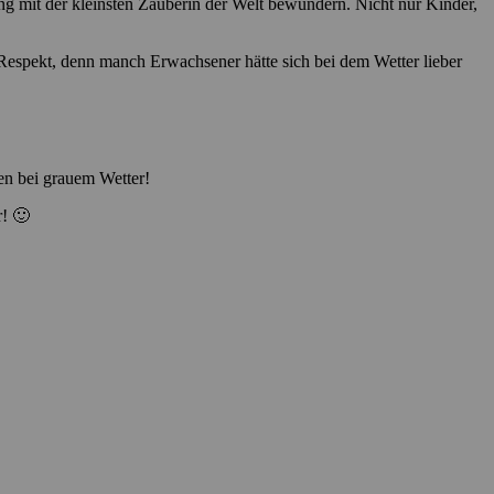
g mit der kleinsten Zauberin der Welt bewundern. Nicht nur Kinder,
espekt, denn manch Erwachsener hätte sich bei dem Wetter lieber
len bei grauem Wetter!
r! 🙂