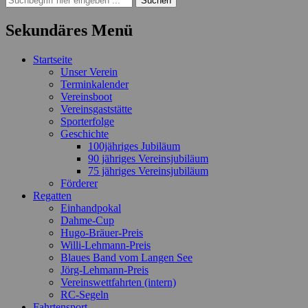
nach:
Sekundäres Menü
Zum
Startseite
Inhalt
Unser Verein
springen
Terminkalender
Vereinsboot
Vereinsgaststätte
Sporterfolge
Geschichte
100jähriges Jubiläum
90 jähriges Vereinsjubiläum
75 jähriges Vereinsjubiläum
Förderer
Regatten
Einhandpokal
Dahme-Cup
Hugo-Bräuer-Preis
Willi-Lehmann-Preis
Blaues Band vom Langen See
Jörg-Lehmann-Preis
Vereinswettfahrten (intern)
RC-Segeln
Fahrtensport