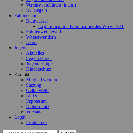
Vereinswettfahrten (intern)
RC-Segeln
Fahrtensport
Blauwasser
Jörg Lehmann – Kommodore des WSV 1921
Fahrtenwettbewerb
Wasserwandern
Kanu
Jugend
Aktuelles
Segeln lernen
Jugenderfolge
Kinderschutz
Kontakt
Mitglied werden …
Satzung
Gelbe Welle
Links
Impressum
Datenschutz
Vorstand
Login
Probleme ?
Suchen
Suchen