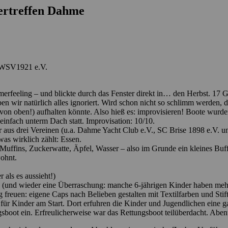
ertreffen Dahme
m WSV1921 e.V.
merfeeling – und blickte durch das Fenster direkt in… den Herbst. 17 
en wir natürlich alles ignoriert. Wird schon nicht so schlimm werden, 
on oben!) aufhalten könnte. Also hieß es: improvisieren! Boote wurd
infach unterm Dach statt. Improvisation: 10/10.
 aus drei Vereinen (u.a. Dahme Yacht Club e.V., SC Brise 1898 e.V. 
as wirklich zählt: Essen.
Muffins, Zuckerwatte, Äpfel, Wasser – also im Grunde ein kleines Buf
ohnt.
 als es aussieht!)
(und wieder eine Überraschung: manche 6-jährigen Kinder haben mehr 
g freuen: eigene Caps nach Belieben gestalten mit Textilfarben und Stif
 für Kinder am Start. Dort erfuhren die Kinder und Jugendlichen ein
sboot ein. Erfreulicherweise war das Rettungsboot teilüberdacht. Abent