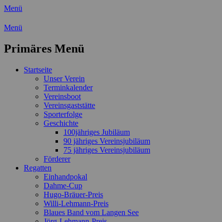
Menü
Wassersport-Verein 1921 e.V.
Menü
Regattasport und Wasserwandern - Freizei
Primäres Menü
Zum
Startseite
Inhalt
Unser Verein
springen
Terminkalender
Vereinsboot
Vereinsgaststätte
Sporterfolge
Geschichte
100jähriges Jubiläum
90 jähriges Vereinsjubiläum
75 jähriges Vereinsjubiläum
Förderer
Regatten
Einhandpokal
Dahme-Cup
Hugo-Bräuer-Preis
Willi-Lehmann-Preis
Blaues Band vom Langen See
Jörg-Lehmann-Preis