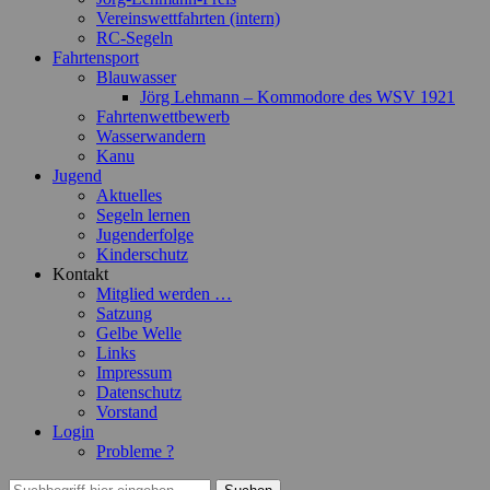
Vereinswettfahrten (intern)
RC-Segeln
Fahrtensport
Blauwasser
Jörg Lehmann – Kommodore des WSV 1921
Fahrtenwettbewerb
Wasserwandern
Kanu
Jugend
Aktuelles
Segeln lernen
Jugenderfolge
Kinderschutz
Kontakt
Mitglied werden …
Satzung
Gelbe Welle
Links
Impressum
Datenschutz
Vorstand
Login
Probleme ?
Suchen
Suchen