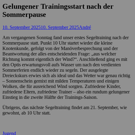
Gelungener Trainingsstart nach der
Sommerpause
Posted
Autor
10. September 2025
10. September 2025
André
on
Am vergangenen Sonntag fand unser erstes Segeltraining nach der
Sommerpause statt. Punkt 10 Uhr startet wieder die kleine
Knotenkunde, gefolgt von der Manöverbesprechung und der
Beantwortung der alles entscheidenden Frage: „aus welcher
Richtung kommt eigentlich der Wind?“. Anschließend ging es mit
den Optis erwartungsvoll aufs Wasser um nach den verdienten
Sommerferien endlich wieder zu segeln. Der ausgelegte
Dreieckskurs erwies sich als ideal und das Wetter war genau richtig
– Sonnenschein gemixt mit milden Temperaturen und einigen
Wolken, die für ausreichend Wind sorgten. Zufriedene Kinder,
zufriedene Eltern, zufriedene Trainer – also ein rundum gelungener
Einstieg in die zweite Hälfte der Trainings-Saison.
Übrigens, das nächste Segeltraining findet am 21. September, wie
gewohnt, ab 10 Uhr statt.
Kategorien
Jugend