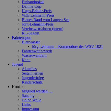
Einhandpokal
Dahme-Cup
Hugo-Bräuer-Preis
Willi-Lehmann-Preis
Blaues Band vom Langen See
Jörg-Lehmann-Preis
Vereinswettfahrten (intern)
RC-Segeln
Fahrtensport
Blauwasser
Jörg Lehmann – Kommodore des WSV 1921
Fahrtenwettbewerb
Wasserwandern
Kanu
Jugend
Aktuelles
Segeln lernen
Jugenderfolge
Kinderschutz
Kontakt
Mitglied werden …
Satzung
Gelbe Welle
Links
Impressum