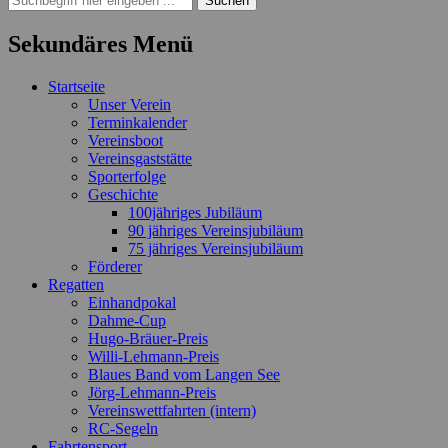
nach:
Sekundäres Menü
Zum
Startseite
Inhalt
Unser Verein
springen
Terminkalender
Vereinsboot
Vereinsgaststätte
Sporterfolge
Geschichte
100jähriges Jubiläum
90 jähriges Vereinsjubiläum
75 jähriges Vereinsjubiläum
Förderer
Regatten
Einhandpokal
Dahme-Cup
Hugo-Bräuer-Preis
Willi-Lehmann-Preis
Blaues Band vom Langen See
Jörg-Lehmann-Preis
Vereinswettfahrten (intern)
RC-Segeln
Fahrtensport