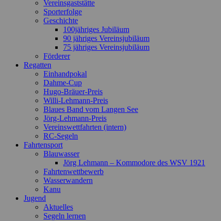
Vereinsgaststätte
Sporterfolge
Geschichte
100jähriges Jubiläum
90 jähriges Vereinsjubiläum
75 jähriges Vereinsjubiläum
Förderer
Regatten
Einhandpokal
Dahme-Cup
Hugo-Bräuer-Preis
Willi-Lehmann-Preis
Blaues Band vom Langen See
Jörg-Lehmann-Preis
Vereinswettfahrten (intern)
RC-Segeln
Fahrtensport
Blauwasser
Jörg Lehmann – Kommodore des WSV 1921
Fahrtenwettbewerb
Wasserwandern
Kanu
Jugend
Aktuelles
Segeln lernen