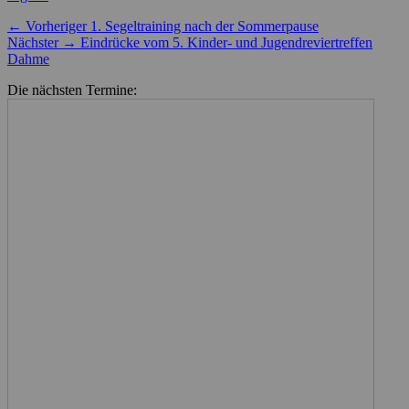
Beitragsnavigation
Vorheriger
← Vorheriger
1. Segeltraining nach der Sommerpause
Nächster
Beitrag:
Nächster →
Eindrücke vom 5. Kinder- und Jugendreviertreffen
Beitrag:
Dahme
Die nächsten Termine: