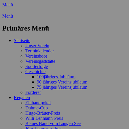
Menü
Wassersport-Verein 1921 e.V.
Menü
Regattasport und Wasserwandern -
Primäres Menü
Freizeit mit der ganzen Familie
Zum
Startseite
Inhalt
Unser Verein
springen
Terminkalender
Vereinsboot
Vereinsgaststätte
Sporterfolge
Geschichte
100jähriges Jubiläum
90 jähriges Vereinsjubiläum
75 jähriges Vereinsjubiläum
Förderer
Regatten
Einhandpokal
Dahme-Cup
Hugo-Bräuer-Preis
Willi-Lehmann-Preis
Blaues Band vom Langen See
Jörg-Lehmann-Preis