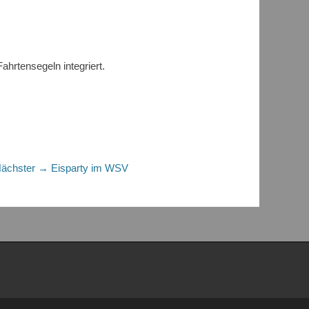
ahrtensegeln integriert.
Nächster
ächster →
Eisparty im WSV
Beitrag: