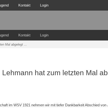
ugend
Kontakt
Login
n Familie
n 1921 e.V.
ugend
Kontakt
Login
zten Mal abgelegt …
l‘ Lehmann hat zum letzten Mal a
schaft im WSV 1921 nehmen wir mit tiefer Dankbarkeit Abschied von