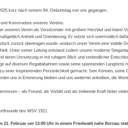
2025 kurz nach seinem 84. Geburtstag von uns gegangen.
d und Kommodore unseres Vereins.
er unseren Verein als Vorsitzender mit großem Herzblut und klarer Vi
maßgeblich Antrieb und Orientierung: Er setzte sich unermüdlich dafü
ück zurück übertragen wurde, wodurch unser Verein eine stabile Gr
rhielt. Unter seiner Leitung entstand zudem unsere moderne Steganla
nd deren Umsetzung er mit ruhigem Blick und verbindlicher Entschlos
lge auf diversen Regattabahnen sowie seine spannenden Langtörns m
zu einer inspirierenden Persönlichkeit gemacht. Sein Können, seine 
rden uns in Erinnerung bleiben und uns weiterhin antreiben, die Wer
ermissen – als Freund, als Vorbild und als treibende Kraft hinter vi
Sportfreunde des WSV 1921
m 21. Februar um 13:00 Uhr in einem Friedwald nahe Bernau stat