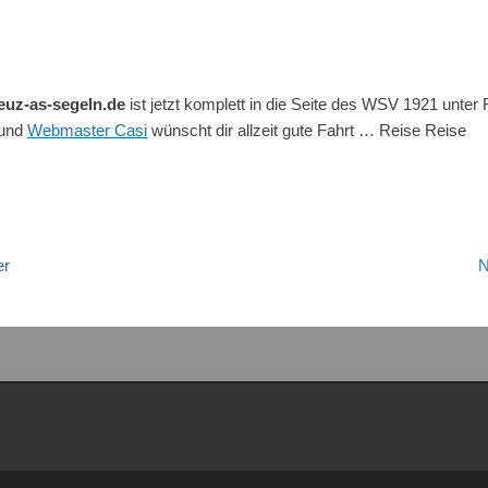
uz-as-segeln.de
ist jetzt komplett in die Seite des WSV 1921 unter F
 und
Webmaster Casi
wünscht dir allzeit gute Fahrt … Reise Reise
tion
er
N