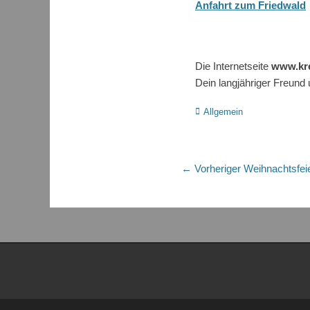
Anfahrt zum Friedwald
Die Internetseite
www.kre
Dein langjähriger Freund
Kategorien
Allgemein
Beitragsnaviga
Vorheriger
← Vorheriger
Weihnachtsfei
Beitrag: