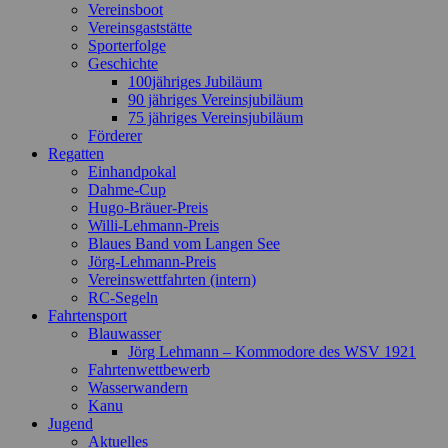
Vereinsboot
Vereinsgaststätte
Sporterfolge
Geschichte
100jähriges Jubiläum
90 jähriges Vereinsjubiläum
75 jähriges Vereinsjubiläum
Förderer
Regatten
Einhandpokal
Dahme-Cup
Hugo-Bräuer-Preis
Willi-Lehmann-Preis
Blaues Band vom Langen See
Jörg-Lehmann-Preis
Vereinswettfahrten (intern)
RC-Segeln
Fahrtensport
Blauwasser
Jörg Lehmann – Kommodore des WSV 1921
Fahrtenwettbewerb
Wasserwandern
Kanu
Jugend
Aktuelles