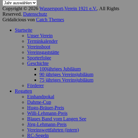
Copyright © 2026
Wassersport-Verein 1921 e.V.
. All Rights
Reserved.
Datenschutz
Gridalicious von
Catch Themes
Nach
Startseite
oben
Unser Verein
scrollen
Terminkalender
Vereinsboot
Vereinsgaststätte
Sporterfolge
Geschichte
100jähriges Jubiläum
90 jähriges Vereinsjubiläum
75 jähriges Vereinsjubiläum
Förderer
Regatten
Einhandpokal
Dahme-Cup
Hugo-Bräuer-Preis
Willi-Lehmann-Preis
Blaues Band vom Langen See
Jörg-Lehmann-Preis
Vereinswettfahrten (intern)
RC-Segeln