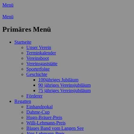
Menü
Wassersport-Verein 1921 e.V.
Menü
Regattasport und Wasserwandern -
Primäres Menü
Freizeit mit der ganzen Familie
Zum
Startseite
Inhalt
Unser Verein
springen
Terminkalender
Vereinsboot
Vereinsgaststätte
Sporterfolge
Geschichte
100jähriges Jubiläum
90 jähriges Vereinsjubiläum
75 jähriges Vereinsjubiläum
Förderer
Regatten
Einhandpokal
Dahme-Cup
Hugo-Bräuer-Preis
Willi-Lehmann-Preis
Blaues Band vom Langen See
Jörg-Lehmann-Preis