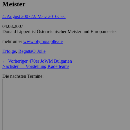
Meister
Posted
Autor
4. August 2007
22. März 2016
Casi
on
04.08.2007
Donald Lippert ist Österreichischer Meister und Europameister
mehr unter
www.olympiajolle.de
Kategorien
Schlagworte
Erfolge
,
Regatta
O-Jolle
Beitragsnavigation
Vorheriger
← Vorheriger
470er JoWM Bulgarien
Nächster
Beitrag:
Nächster →
Vorstellung Kaderteams
Beitrag:
Die nächsten Termine: