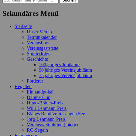
nach:
Sekundäres Menü
Zum
Startseite
Inhalt
Unser Verein
springen
Terminkalender
Vereinsboot
Vereinsgaststätte
Sporterfolge
Geschichte
100jähriges Jubiläum
90 jähriges Vereinsjubiläum
75 jähriges Vereinsjubiläum
Förderer
Regatten
Einhandpokal
Dahme-Cup
Hugo-Bräuer-Preis
Willi-Lehmann-Preis
Blaues Band vom Langen See
Jörg-Lehmann-Preis
Vereinswettfahrten (intern)
RC-Segeln
Fahrtensport