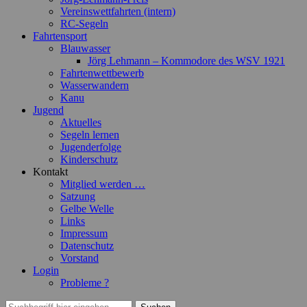
Vereinswettfahrten (intern)
RC-Segeln
Fahrtensport
Blauwasser
Jörg Lehmann – Kommodore des WSV 1921
Fahrtenwettbewerb
Wasserwandern
Kanu
Jugend
Aktuelles
Segeln lernen
Jugenderfolge
Kinderschutz
Kontakt
Mitglied werden …
Satzung
Gelbe Welle
Links
Impressum
Datenschutz
Vorstand
Login
Probleme ?
Suchen
Suchen