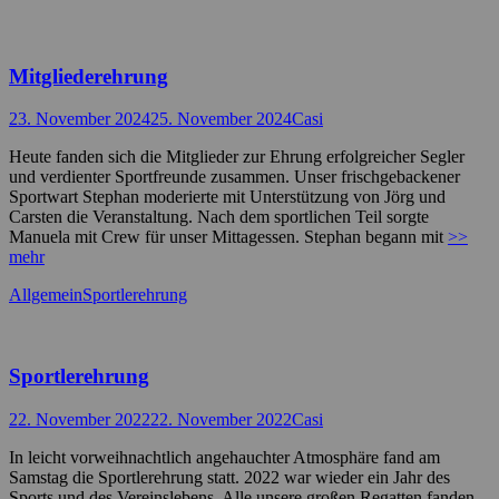
Mitgliederehrung
Posted
Autor
23. November 2024
25. November 2024
Casi
on
Heute fanden sich die Mitglieder zur Ehrung erfolgreicher Segler
und verdienter Sportfreunde zusammen. Unser frischgebackener
Sportwart Stephan moderierte mit Unterstützung von Jörg und
Carsten die Veranstaltung. Nach dem sportlichen Teil sorgte
Manuela mit Crew für unser Mittagessen. Stephan begann mit
>>
mehr
Kategorien
Schlagworte
Allgemein
Sportlerehrung
Sportlerehrung
Posted
Autor
22. November 2022
22. November 2022
Casi
on
In leicht vorweihnachtlich angehauchter Atmosphäre fand am
Samstag die Sportlerehrung statt. 2022 war wieder ein Jahr des
Sports und des Vereinslebens. Alle unsere großen Regatten fanden