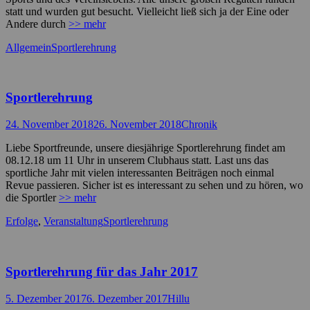
statt und wurden gut besucht. Vielleicht ließ sich ja der Eine oder
Andere durch
>> mehr
Kategorien
Schlagworte
Allgemein
Sportlerehrung
Sportlerehrung
Posted
Autor
24. November 2018
26. November 2018
Chronik
on
Liebe Sportfreunde, unsere diesjährige Sportlerehrung findet am
08.12.18 um 11 Uhr in unserem Clubhaus statt. Last uns das
sportliche Jahr mit vielen interessanten Beiträgen noch einmal
Revue passieren. Sicher ist es interessant zu sehen und zu hören, wo
die Sportler
>> mehr
Kategorien
Schlagworte
Erfolge
,
Veranstaltung
Sportlerehrung
Sportlerehrung für das Jahr 2017
Posted
Autor
5. Dezember 2017
6. Dezember 2017
Hillu