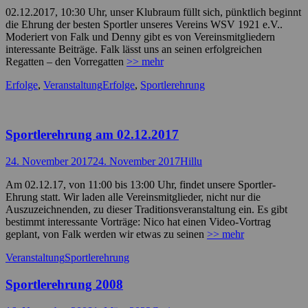
on
02.12.2017, 10:30 Uhr, unser Klubraum füllt sich, pünktlich beginnt
die Ehrung der besten Sportler unseres Vereins WSV 1921 e.V..
Moderiert von Falk und Denny gibt es von Vereinsmitgliedern
interessante Beiträge. Falk lässt uns an seinen erfolgreichen
Regatten – den Vorregatten
>> mehr
Kategorien
Schlagworte
Erfolge
,
Veranstaltung
Erfolge
,
Sportlerehrung
Sportlerehrung am 02.12.2017
Posted
Autor
24. November 2017
24. November 2017
Hillu
on
Am 02.12.17, von 11:00 bis 13:00 Uhr, findet unsere Sportler-
Ehrung statt. Wir laden alle Vereinsmitglieder, nicht nur die
Auszuzeichnenden, zu dieser Traditionsveranstaltung ein. Es gibt
bestimmt interessante Vorträge: Nico hat einen Video-Vortrag
geplant, von Falk werden wir etwas zu seinen
>> mehr
Kategorien
Schlagworte
Veranstaltung
Sportlerehrung
Sportlerehrung 2008