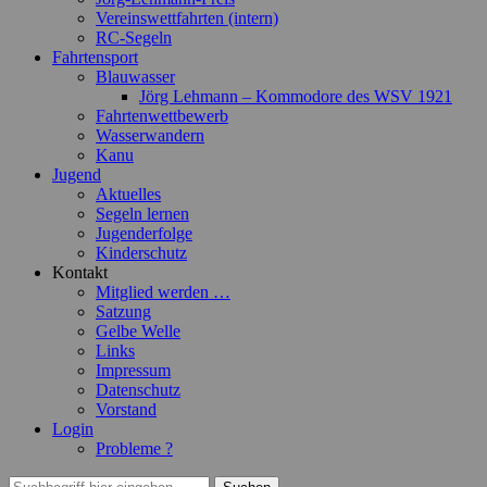
Vereinswettfahrten (intern)
RC-Segeln
Fahrtensport
Blauwasser
Jörg Lehmann – Kommodore des WSV 1921
Fahrtenwettbewerb
Wasserwandern
Kanu
Jugend
Aktuelles
Segeln lernen
Jugenderfolge
Kinderschutz
Kontakt
Mitglied werden …
Satzung
Gelbe Welle
Links
Impressum
Datenschutz
Vorstand
Login
Probleme ?
Suchen
Suchen