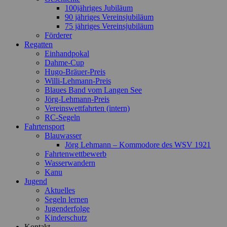
100jähriges Jubiläum
90 jähriges Vereinsjubiläum
75 jähriges Vereinsjubiläum
Förderer
Regatten
Einhandpokal
Dahme-Cup
Hugo-Bräuer-Preis
Willi-Lehmann-Preis
Blaues Band vom Langen See
Jörg-Lehmann-Preis
Vereinswettfahrten (intern)
RC-Segeln
Fahrtensport
Blauwasser
Jörg Lehmann – Kommodore des WSV 1921
Fahrtenwettbewerb
Wasserwandern
Kanu
Jugend
Aktuelles
Segeln lernen
Jugenderfolge
Kinderschutz
Kontakt