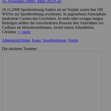
Posted
Autor
16. November 2008
1. März 2022
Casi
on
16.11.2008 Sportlerehrung Anders als im Vorjahr waren fast 100
WSVer zur Sportlerehrung erschienen. In angenehmer Atmosphäre
moderierte Carsten das Geschehen. In mehr oder weniger langen
Beiträgen stellten die verschiedenen Ressorts ihre Aktivitäten vor.
Carlhans als Motorbootobmann, Jockel seinen Atlantiktörn,
Christine
>> mehr
Kategorien
Schlagworte
Allgemein
Erfolge
,
Kanu
,
Sportlerehrung
,
Verein
Die nächsten Termine: