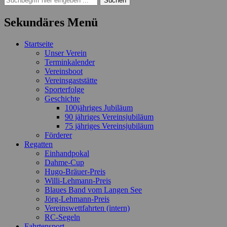
nach:
Sekundäres Menü
Zum
Startseite
Inhalt
Unser Verein
springen
Terminkalender
Vereinsboot
Vereinsgaststätte
Sporterfolge
Geschichte
100jähriges Jubiläum
90 jähriges Vereinsjubiläum
75 jähriges Vereinsjubiläum
Förderer
Regatten
Einhandpokal
Dahme-Cup
Hugo-Bräuer-Preis
Willi-Lehmann-Preis
Blaues Band vom Langen See
Jörg-Lehmann-Preis
Vereinswettfahrten (intern)
RC-Segeln
Fahrtensport