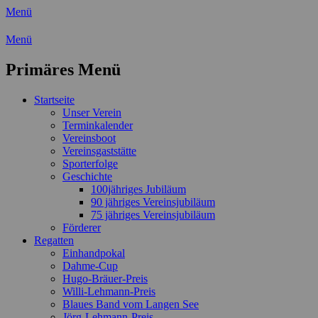
Menü
Wassersport-Verein 1921 e.V.
Menü
Regattasport und Wasserwandern -
Primäres Menü
Freizeit mit der ganzen Familie
Zum
Startseite
Inhalt
Unser Verein
springen
Terminkalender
Vereinsboot
Vereinsgaststätte
Sporterfolge
Geschichte
100jähriges Jubiläum
90 jähriges Vereinsjubiläum
75 jähriges Vereinsjubiläum
Förderer
Regatten
Einhandpokal
Dahme-Cup
Hugo-Bräuer-Preis
Willi-Lehmann-Preis
Blaues Band vom Langen See
Jörg-Lehmann-Preis