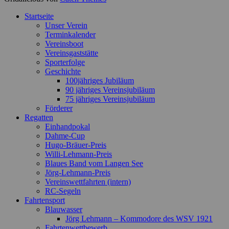
Nach
Startseite
oben
Unser Verein
scrollen
Terminkalender
Vereinsboot
Vereinsgaststätte
Sporterfolge
Geschichte
100jähriges Jubiläum
90 jähriges Vereinsjubiläum
75 jähriges Vereinsjubiläum
Förderer
Regatten
Einhandpokal
Dahme-Cup
Hugo-Bräuer-Preis
Willi-Lehmann-Preis
Blaues Band vom Langen See
Jörg-Lehmann-Preis
Vereinswettfahrten (intern)
RC-Segeln
Fahrtensport
Blauwasser
Jörg Lehmann – Kommodore des WSV 1921
Fahrtenwettbewerb