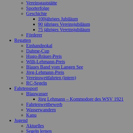
Vereinsgaststätte
Sporterfolge
Geschichte
100jähriges Jubiläum
90 jähriges Vereinsjubiläum
75 jähriges Vereinsjubiläum
Förderer
Regatten
Einhandpokal
Dahme-Cup
Hugo-Bräuer-Preis
Willi-Lehmann-Preis
Blaues Band vom Langen See
Jörg-Lehmann-Preis
Vereinswettfahrten (intern)
RC-Segeln
Fahrtensport
Blauwasser
Jörg Lehmann – Kommodore des WSV 1921
Fahrtenwettbewerb
Wasserwandern
Kanu
Jugend
Aktuelles
Segeln lernen