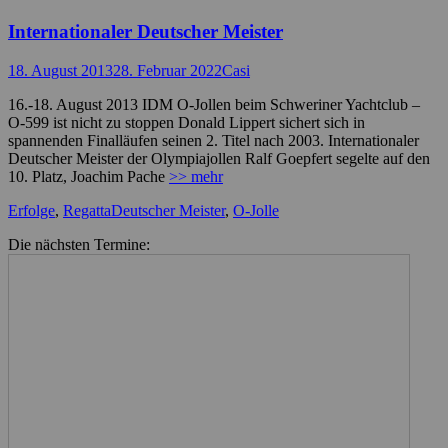
Internationaler Deutscher Meister
Posted
Autor
18. August 2013
28. Februar 2022
Casi
on
16.-18. August 2013 IDM O-Jollen beim Schweriner Yachtclub –
O-599 ist nicht zu stoppen Donald Lippert sichert sich in
spannenden Finalläufen seinen 2. Titel nach 2003. Internationaler
Deutscher Meister der Olympiajollen Ralf Goepfert segelte auf den
10. Platz, Joachim Pache
>> mehr
Kategorien
Schlagworte
Erfolge
,
Regatta
Deutscher Meister
,
O-Jolle
Die nächsten Termine: