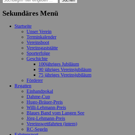
nach:
Sekundäres Menü
Zum
Startseite
Inhalt
Unser Verein
springen
Terminkalender
Vereinsboot
Vereinsgaststätte
Sporterfolge
Geschichte
100jähriges Jubiläum
90 jähriges Vereinsjubiläum
75 jähriges Vereinsjubiläum
Förderer
Regatten
Einhandpokal
Dahme-Cup
Hugo-Bräuer-Preis
Willi-Lehmann-Preis
Blaues Band vom Langen See
Jörg-Lehmann-Preis
Vereinswettfahrten (intern)
RC-Segeln
Fahrtensport