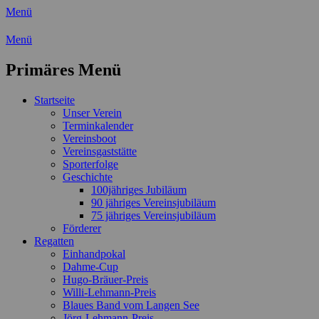
Menü
Wassersport-Verein 1921 e.V.
Menü
Regattasport und Wasserwandern -
Primäres Menü
Freizeit mit der ganzen Familie
Zum
Startseite
Inhalt
Unser Verein
springen
Terminkalender
Vereinsboot
Vereinsgaststätte
Sporterfolge
Geschichte
100jähriges Jubiläum
90 jähriges Vereinsjubiläum
75 jähriges Vereinsjubiläum
Förderer
Regatten
Einhandpokal
Dahme-Cup
Hugo-Bräuer-Preis
Willi-Lehmann-Preis
Blaues Band vom Langen See
Jörg-Lehmann-Preis