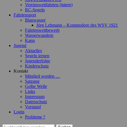
Vereinswettfahrten (intern)
RC-Segeln
Fahrtensport
Blauwasser
Jörg Lehmann – Kommodore des WSV 1921
Fahrtenwettbewerb
Wasserwandern
Kanu
Jugend
Aktuelles
Segeln lernen
Jugenderfolge
Kinderschutz
Kontakt
Mitglied werden …
Satzung
Gelbe Welle
Links
Impressum
Datenschutz
Vorstand
Login
Probleme ?
Suchen
Suchen