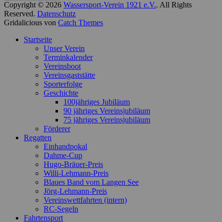
Copyright © 2026
Wassersport-Verein 1921 e.V.
. All Rights
Reserved.
Datenschutz
Gridalicious von
Catch Themes
Nach
Startseite
oben
Unser Verein
scrollen
Terminkalender
Vereinsboot
Vereinsgaststätte
Sporterfolge
Geschichte
100jähriges Jubiläum
90 jähriges Vereinsjubiläum
75 jähriges Vereinsjubiläum
Förderer
Regatten
Einhandpokal
Dahme-Cup
Hugo-Bräuer-Preis
Willi-Lehmann-Preis
Blaues Band vom Langen See
Jörg-Lehmann-Preis
Vereinswettfahrten (intern)
RC-Segeln
Fahrtensport