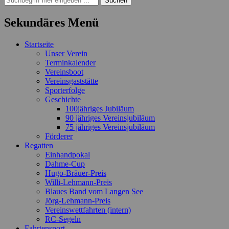
nach:
Sekundäres Menü
Zum
Startseite
Inhalt
Unser Verein
springen
Terminkalender
Vereinsboot
Vereinsgaststätte
Sporterfolge
Geschichte
100jähriges Jubiläum
90 jähriges Vereinsjubiläum
75 jähriges Vereinsjubiläum
Förderer
Regatten
Einhandpokal
Dahme-Cup
Hugo-Bräuer-Preis
Willi-Lehmann-Preis
Blaues Band vom Langen See
Jörg-Lehmann-Preis
Vereinswettfahrten (intern)
RC-Segeln
Fahrtensport