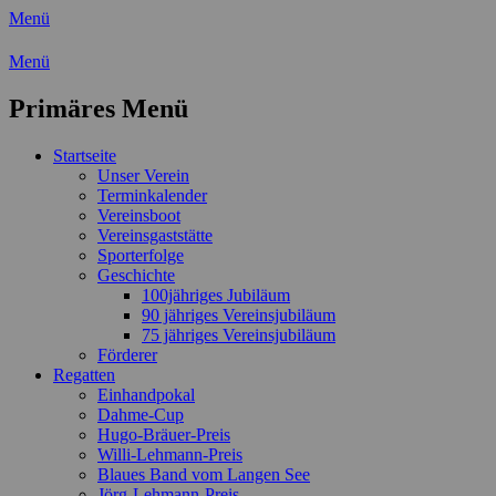
Menü
Wassersport-Verein 1921 e.V.
Menü
Regattasport und Wasserwandern -
Primäres Menü
Freizeit mit der ganzen Familie
Zum
Startseite
Inhalt
Unser Verein
springen
Terminkalender
Vereinsboot
Vereinsgaststätte
Sporterfolge
Geschichte
100jähriges Jubiläum
90 jähriges Vereinsjubiläum
75 jähriges Vereinsjubiläum
Förderer
Regatten
Einhandpokal
Dahme-Cup
Hugo-Bräuer-Preis
Willi-Lehmann-Preis
Blaues Band vom Langen See
Jörg-Lehmann-Preis