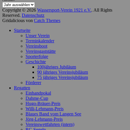
Copyright © 2026
Wassersport-Verein 1921 e.V.
. All Rights
Reserved.
Datenschutz
Gridalicious von
Catch Themes
Nach
Startseite
oben
Unser Verein
scrollen
Terminkalender
Vereinsboot
Vereinsgaststätte
Sporterfolge
Geschichte
100jähriges Jubiläum
90 jähriges Vereinsjubiläum
75 jähriges Vereinsjubiläum
Förderer
Regatten
Einhandpokal
Dahme-Cup
Hugo-Bräuer-Preis
Willi-Lehmann-Preis
Blaues Band vom Langen See
Jörg-Lehmann-Preis
Vereinswettfahrten (intern)
RC-Segeln