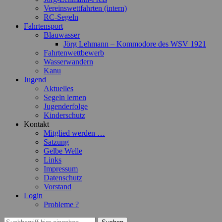
Vereinswettfahrten (intern)
RC-Segeln
Fahrtensport
Blauwasser
Jörg Lehmann – Kommodore des WSV 1921
Fahrtenwettbewerb
Wasserwandern
Kanu
Jugend
Aktuelles
Segeln lernen
Jugenderfolge
Kinderschutz
Kontakt
Mitglied werden …
Satzung
Gelbe Welle
Links
Impressum
Datenschutz
Vorstand
Login
Probleme ?
Suchen
Suchen