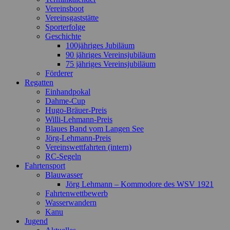
Vereinsboot
Vereinsgaststätte
Sporterfolge
Geschichte
100jähriges Jubiläum
90 jähriges Vereinsjubiläum
75 jähriges Vereinsjubiläum
Förderer
Regatten
Einhandpokal
Dahme-Cup
Hugo-Bräuer-Preis
Willi-Lehmann-Preis
Blaues Band vom Langen See
Jörg-Lehmann-Preis
Vereinswettfahrten (intern)
RC-Segeln
Fahrtensport
Blauwasser
Jörg Lehmann – Kommodore des WSV 1921
Fahrtenwettbewerb
Wasserwandern
Kanu
Jugend