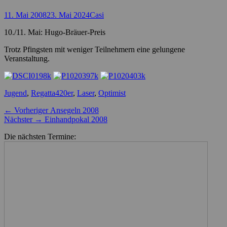
Posted
Autor
11. Mai 2008
23. Mai 2024
Casi
on
10./11. Mai: Hugo-Bräuer-Preis
Trotz Pfingsten mit weniger Teilnehmern eine gelungene
Veranstaltung.
Kategorien
Schlagworte
Jugend
,
Regatta
420er
,
Laser
,
Optimist
Beitragsnavigation
Vorheriger
← Vorheriger
Ansegeln 2008
Nächster
Beitrag:
Nächster →
Einhandpokal 2008
Beitrag:
Die nächsten Termine: