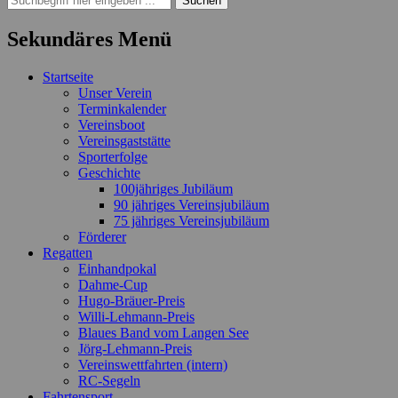
nach:
Sekundäres Menü
Zum
Startseite
Inhalt
Unser Verein
springen
Terminkalender
Vereinsboot
Vereinsgaststätte
Sporterfolge
Geschichte
100jähriges Jubiläum
90 jähriges Vereinsjubiläum
75 jähriges Vereinsjubiläum
Förderer
Regatten
Einhandpokal
Dahme-Cup
Hugo-Bräuer-Preis
Willi-Lehmann-Preis
Blaues Band vom Langen See
Jörg-Lehmann-Preis
Vereinswettfahrten (intern)
RC-Segeln
Fahrtensport