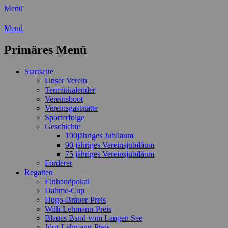
Menü
Wassersport-Verein 1921 e.V.
Menü
Regattasport und Wasserwandern -
Primäres Menü
Freizeit mit der ganzen Familie
Zum
Startseite
Inhalt
Unser Verein
springen
Terminkalender
Vereinsboot
Vereinsgaststätte
Sporterfolge
Geschichte
100jähriges Jubiläum
90 jähriges Vereinsjubiläum
75 jähriges Vereinsjubiläum
Förderer
Regatten
Einhandpokal
Dahme-Cup
Hugo-Bräuer-Preis
Willi-Lehmann-Preis
Blaues Band vom Langen See
Jörg-Lehmann-Preis