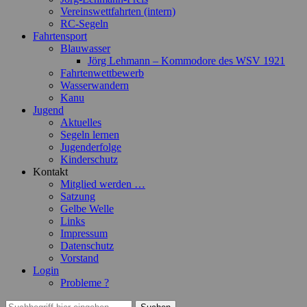
Vereinswettfahrten (intern)
RC-Segeln
Fahrtensport
Blauwasser
Jörg Lehmann – Kommodore des WSV 1921
Fahrtenwettbewerb
Wasserwandern
Kanu
Jugend
Aktuelles
Segeln lernen
Jugenderfolge
Kinderschutz
Kontakt
Mitglied werden …
Satzung
Gelbe Welle
Links
Impressum
Datenschutz
Vorstand
Login
Probleme ?
Suchen
Suchen