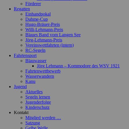
Förderer
Regatten
Einhandpokal
Dahme-Cup
Hugo-Bräuer-Preis
Willi-Lehmann-Preis
Blaues Band vom Langen See
Jörg-Lehmann-Preis
Vereinswettfahrten (intern)
RC-Segeln
Fahrtensport
Blauwasser
Jörg Lehmann – Kommodore des WSV 1921
Fahrtenwettbewerb
Wasserwandern
Kanu
Jugend
Aktuelles
Segeln lernen
Jugenderfolge
Kinderschutz
Kontakt
Mitglied werden …
Satzung
Gelbe Welle