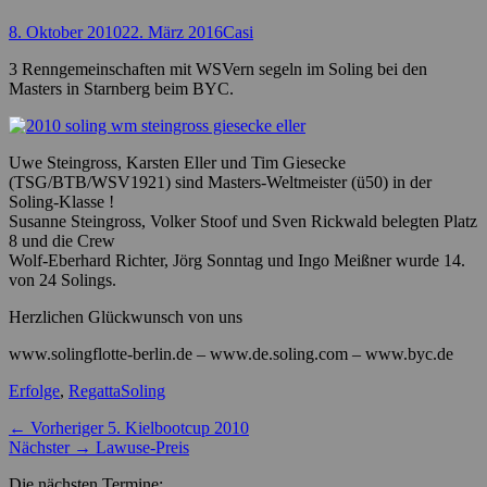
Posted
Autor
8. Oktober 2010
22. März 2016
Casi
on
3 Renngemeinschaften mit WSVern segeln im Soling bei den
Masters in Starnberg beim BYC.
Uwe Steingross, Karsten Eller und Tim Giesecke
(TSG/BTB/WSV1921) sind Masters-Weltmeister (ü50) in der
Soling-Klasse !
Susanne Steingross, Volker Stoof und Sven Rickwald belegten Platz
8 und die Crew
Wolf-Eberhard Richter, Jörg Sonntag und Ingo Meißner wurde 14.
von 24 Solings.
Herzlichen Glückwunsch von uns
www.solingflotte-berlin.de – www.de.soling.com – www.byc.de
Kategorien
Schlagworte
Erfolge
,
Regatta
Soling
Beitragsnavigation
Vorheriger
← Vorheriger
5. Kielbootcup 2010
Nächster
Beitrag:
Nächster →
Lawuse-Preis
Beitrag:
Die nächsten Termine: