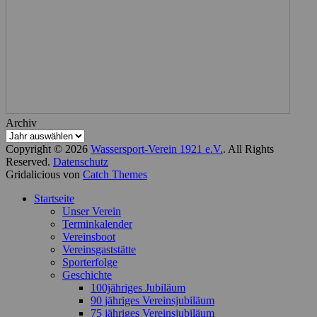
Archiv
Copyright © 2026
Wassersport-Verein 1921 e.V.
. All Rights
Reserved.
Datenschutz
Gridalicious von
Catch Themes
Nach
Startseite
oben
Unser Verein
scrollen
Terminkalender
Vereinsboot
Vereinsgaststätte
Sporterfolge
Geschichte
100jähriges Jubiläum
90 jähriges Vereinsjubiläum
75 jähriges Vereinsjubiläum