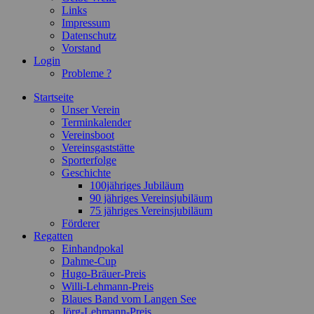
Links
Impressum
Datenschutz
Vorstand
Login
Probleme ?
Startseite
Unser Verein
Terminkalender
Vereinsboot
Vereinsgaststätte
Sporterfolge
Geschichte
100jähriges Jubiläum
90 jähriges Vereinsjubiläum
75 jähriges Vereinsjubiläum
Förderer
Regatten
Einhandpokal
Dahme-Cup
Hugo-Bräuer-Preis
Willi-Lehmann-Preis
Blaues Band vom Langen See
Jörg-Lehmann-Preis