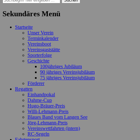
nach:
Sekundäres Menü
Zum
Startseite
Inhalt
Unser Verein
springen
Terminkalender
Vereinsboot
Vereinsgaststätte
Sporterfolge
Geschichte
100jähriges Jubiläum
90 jähriges Vereinsjubiläum
75 jähriges Vereinsjubiläum
Förderer
Regatten
Einhandpokal
Dahme-Cup
Hugo-Bräuer-Preis
Willi-Lehmann-Preis
Blaues Band vom Langen See
Jörg-Lehmann-Preis
Vereinswettfahrten (intern)
RC-Segeln
Fahrtensport