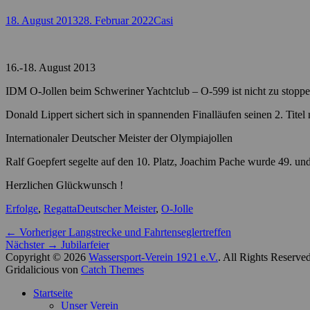
Posted
Autor
18. August 2013
28. Februar 2022
Casi
on
16.-18. August 2013
IDM O-Jollen beim Schweriner Yachtclub – O-599 ist nicht zu stopp
Donald Lippert sichert sich in spannenden Finalläufen seinen 2. Titel
Internationaler Deutscher Meister der Olympiajollen
Ralf Goepfert segelte auf den 10. Platz, Joachim Pache wurde 49. und
Herzlichen Glückwunsch !
Kategorien
Schlagworte
Erfolge
,
Regatta
Deutscher Meister
,
O-Jolle
Beitragsnavigation
Vorheriger
← Vorheriger
Langstrecke und Fahrtenseglertreffen
Nächster
Beitrag:
Nächster →
Jubilarfeier
Beitrag:
Copyright © 2026
Wassersport-Verein 1921 e.V.
. All Rights Reserve
Gridalicious von
Catch Themes
Nach
Startseite
oben
Unser Verein
scrollen