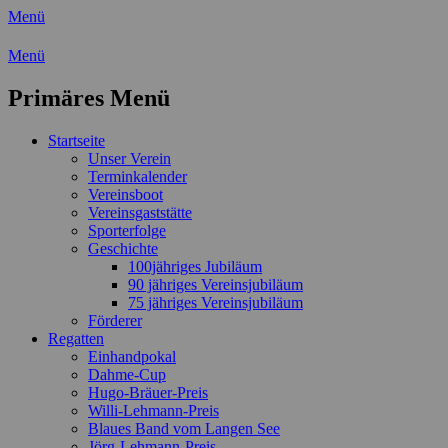
Menü
Wassersport-Verein 1921 e.V.
Menü
Regattasport und Wasserwandern - Freizei
Primäres Menü
Zum
Startseite
Inhalt
Unser Verein
springen
Terminkalender
Vereinsboot
Vereinsgaststätte
Sporterfolge
Geschichte
100jähriges Jubiläum
90 jähriges Vereinsjubiläum
75 jähriges Vereinsjubiläum
Förderer
Regatten
Einhandpokal
Dahme-Cup
Hugo-Bräuer-Preis
Willi-Lehmann-Preis
Blaues Band vom Langen See
Jörg-Lehmann-Preis