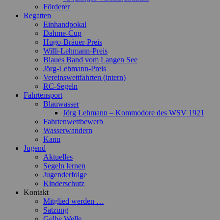
Förderer
Regatten
Einhandpokal
Dahme-Cup
Hugo-Bräuer-Preis
Willi-Lehmann-Preis
Blaues Band vom Langen See
Jörg-Lehmann-Preis
Vereinswettfahrten (intern)
RC-Segeln
Fahrtensport
Blauwasser
Jörg Lehmann – Kommodore des WSV 1921
Fahrtenwettbewerb
Wasserwandern
Kanu
Jugend
Aktuelles
Segeln lernen
Jugenderfolge
Kinderschutz
Kontakt
Mitglied werden …
Satzung
Gelbe Welle