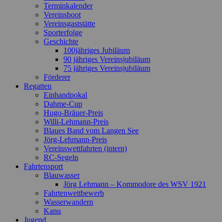
Terminkalender
Vereinsboot
Vereinsgaststätte
Sporterfolge
Geschichte
100jähriges Jubiläum
90 jähriges Vereinsjubiläum
75 jähriges Vereinsjubiläum
Förderer
Regatten
Einhandpokal
Dahme-Cup
Hugo-Bräuer-Preis
Willi-Lehmann-Preis
Blaues Band vom Langen See
Jörg-Lehmann-Preis
Vereinswettfahrten (intern)
RC-Segeln
Fahrtensport
Blauwasser
Jörg Lehmann – Kommodore des WSV 1921
Fahrtenwettbewerb
Wasserwandern
Kanu
Jugend