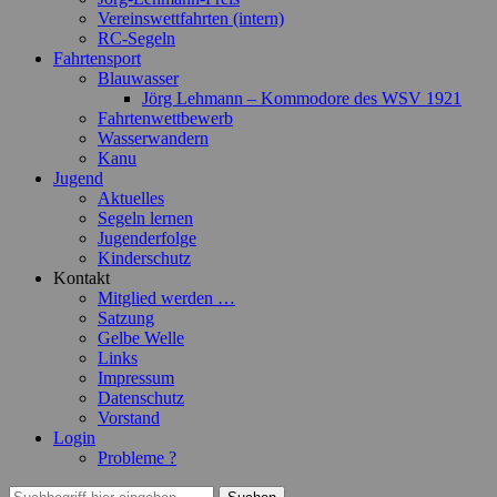
Vereinswettfahrten (intern)
RC-Segeln
Fahrtensport
Blauwasser
Jörg Lehmann – Kommodore des WSV 1921
Fahrtenwettbewerb
Wasserwandern
Kanu
Jugend
Aktuelles
Segeln lernen
Jugenderfolge
Kinderschutz
Kontakt
Mitglied werden …
Satzung
Gelbe Welle
Links
Impressum
Datenschutz
Vorstand
Login
Probleme ?
Suchen
Suchen