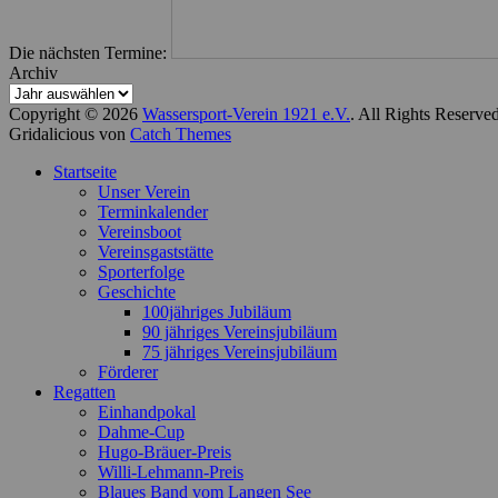
Die nächsten Termine:
Archiv
Copyright © 2026
Wassersport-Verein 1921 e.V.
. All Rights Reserve
Gridalicious von
Catch Themes
Nach
Startseite
oben
Unser Verein
scrollen
Terminkalender
Vereinsboot
Vereinsgaststätte
Sporterfolge
Geschichte
100jähriges Jubiläum
90 jähriges Vereinsjubiläum
75 jähriges Vereinsjubiläum
Förderer
Regatten
Einhandpokal
Dahme-Cup
Hugo-Bräuer-Preis
Willi-Lehmann-Preis
Blaues Band vom Langen See