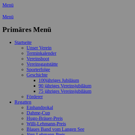
Menü
Wassersport-Verein 1921 e.V.
Menü
Regattasport und Wasserwandern - Freizei
Primäres Menü
Zum
Startseite
Inhalt
Unser Verein
springen
Terminkalender
Vereinsboot
Vereinsgaststätte
Sporterfolge
Geschichte
100jähriges Jubiläum
90 jähriges Vereinsjubiläum
75 jähriges Vereinsjubiläum
Förderer
Regatten
Einhandpokal
Dahme-Cup
Hugo-Bräuer-Preis
Willi-Lehmann-Preis
Blaues Band vom Langen See
Jörg-Lehmann-Preis