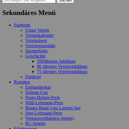
nach:
Sekundäres Menü
Zum
Startseite
Inhalt
Unser Verein
springen
Terminkalender
Vereinsboot
Vereinsgaststätte
Sporterfolge
Geschichte
100jähriges Jubiläum
90 jähriges Vereinsjubiläum
75 jähriges Vereinsjubiläum
Förderer
Regatten
Einhandpokal
Dahme-Cup
Hugo-Bräuer-Preis
Willi-Lehmann-Preis
Blaues Band vom Langen See
Jörg-Lehmann-Preis
Vereinswettfahrten (intern)
RC-Segeln
Fahrtensport