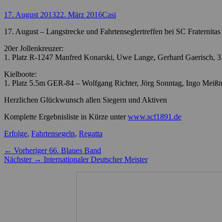
Posted
Autor
17. August 2013
22. März 2016
Casi
on
17. August – Langstrecke und Fahrtenseglertreffen bei SC Fraternita
20er Jollenkreuzer:
1. Platz R-1247 Manfred Konarski, Uwe Lange, Gerhard Gaerisch, 3
Kielboote:
1. Platz 5.5m GER-84 – Wolfgang Richter, Jörg Sonntag, Ingo Meißn
Herzlichen Glückwunsch allen Siegern und Aktiven
Komplette Ergebnisliste in Kürze unter
www.scf1891.de
Kategorien
Erfolge
,
Fahrtensegeln
,
Regatta
Beitragsnavigation
Vorheriger
← Vorheriger
66. Blaues Band
Nächster
Beitrag:
Nächster →
Internationaler Deutscher Meister
Beitrag: