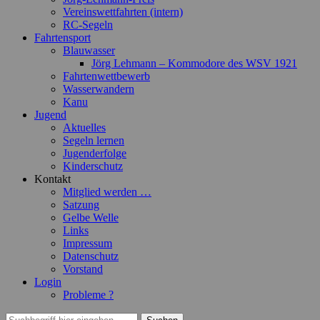
Vereinswettfahrten (intern)
RC-Segeln
Fahrtensport
Blauwasser
Jörg Lehmann – Kommodore des WSV 1921
Fahrtenwettbewerb
Wasserwandern
Kanu
Jugend
Aktuelles
Segeln lernen
Jugenderfolge
Kinderschutz
Kontakt
Mitglied werden …
Satzung
Gelbe Welle
Links
Impressum
Datenschutz
Vorstand
Login
Probleme ?
Suchen
Suchen