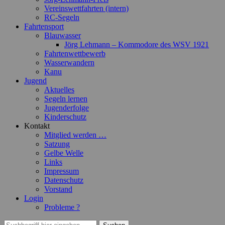
Vereinswettfahrten (intern)
RC-Segeln
Fahrtensport
Blauwasser
Jörg Lehmann – Kommodore des WSV 1921
Fahrtenwettbewerb
Wasserwandern
Kanu
Jugend
Aktuelles
Segeln lernen
Jugenderfolge
Kinderschutz
Kontakt
Mitglied werden …
Satzung
Gelbe Welle
Links
Impressum
Datenschutz
Vorstand
Login
Probleme ?
Suchen
Suchen