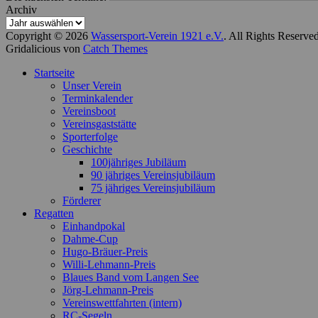
Archiv
Copyright © 2026
Wassersport-Verein 1921 e.V.
. All Rights Reserve
Gridalicious von
Catch Themes
Nach
Startseite
oben
Unser Verein
scrollen
Terminkalender
Vereinsboot
Vereinsgaststätte
Sporterfolge
Geschichte
100jähriges Jubiläum
90 jähriges Vereinsjubiläum
75 jähriges Vereinsjubiläum
Förderer
Regatten
Einhandpokal
Dahme-Cup
Hugo-Bräuer-Preis
Willi-Lehmann-Preis
Blaues Band vom Langen See
Jörg-Lehmann-Preis
Vereinswettfahrten (intern)
RC-Segeln