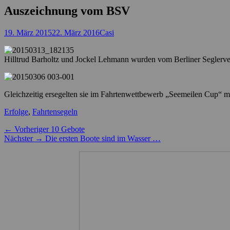
Auszeichnung vom BSV
Posted
Autor
19. März 2015
22. März 2016
Casi
on
Hilltrud Barholtz und Jockel Lehmann wurden vom Berliner Seglerve
Gleichzeitig ersegelten sie im Fahrtenwettbewerb „Seemeilen Cup“ m
Kategorien
Erfolge
,
Fahrtensegeln
Beitragsnavigation
Vorheriger
← Vorheriger
10 Gebote
Nächster
Beitrag:
Nächster →
Die ersten Boote sind im Wasser …
Beitrag: