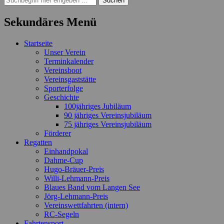
nach:
Sekundäres Menü
Zum
Startseite
Inhalt
Unser Verein
springen
Terminkalender
Vereinsboot
Vereinsgaststätte
Sporterfolge
Geschichte
100jähriges Jubiläum
90 jähriges Vereinsjubiläum
75 jähriges Vereinsjubiläum
Förderer
Regatten
Einhandpokal
Dahme-Cup
Hugo-Bräuer-Preis
Willi-Lehmann-Preis
Blaues Band vom Langen See
Jörg-Lehmann-Preis
Vereinswettfahrten (intern)
RC-Segeln
Fahrtensport