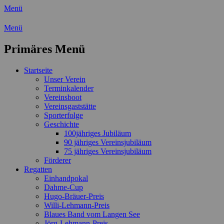
Menü
Wassersport-Verein 1921 e.V.
Menü
Regattasport und Wasserwandern - Freizei
Primäres Menü
Zum
Startseite
Inhalt
Unser Verein
springen
Terminkalender
Vereinsboot
Vereinsgaststätte
Sporterfolge
Geschichte
100jähriges Jubiläum
90 jähriges Vereinsjubiläum
75 jähriges Vereinsjubiläum
Förderer
Regatten
Einhandpokal
Dahme-Cup
Hugo-Bräuer-Preis
Willi-Lehmann-Preis
Blaues Band vom Langen See
Jörg-Lehmann-Preis