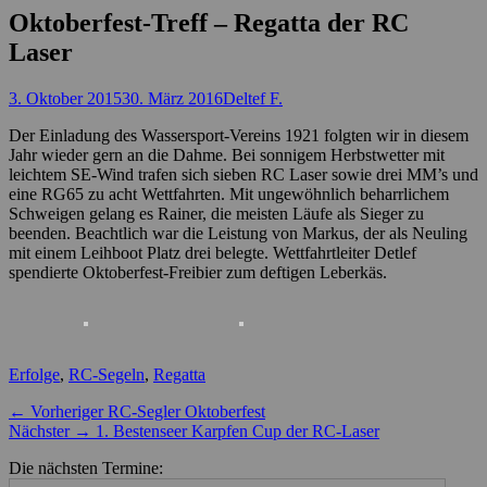
Oktoberfest-Treff – Regatta der RC
Laser
Posted
Autor
3. Oktober 2015
30. März 2016
Deltef F.
on
Der Einladung des Wassersport-Vereins 1921 folgten wir in diesem
Jahr wieder gern an die Dahme. Bei sonnigem Herbstwetter mit
leichtem SE-Wind trafen sich sieben RC Laser sowie drei MM’s und
eine RG65 zu acht Wettfahrten. Mit ungewöhnlich beharrlichem
Schweigen gelang es Rainer, die meisten Läufe als Sieger zu
beenden. Beachtlich war die Leistung von Markus, der als Neuling
mit einem Leihboot Platz drei belegte. Wettfahrtleiter Detlef
spendierte Oktoberfest-Freibier zum deftigen Leberkäs.
Kategorien
Erfolge
,
RC-Segeln
,
Regatta
Beitragsnavigation
Vorheriger
← Vorheriger
RC-Segler Oktoberfest
Nächster
Beitrag:
Nächster →
1. Bestenseer Karpfen Cup der RC-Laser
Beitrag:
Die nächsten Termine: