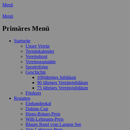
Menü
Wassersport-Verein 1921 e.V.
Menü
Regattasport und Wasserwandern -
Primäres Menü
Freizeit mit der ganzen Familie
Zum
Startseite
Inhalt
Unser Verein
springen
Terminkalender
Vereinsboot
Vereinsgaststätte
Sporterfolge
Geschichte
100jähriges Jubiläum
90 jähriges Vereinsjubiläum
75 jähriges Vereinsjubiläum
Förderer
Regatten
Einhandpokal
Dahme-Cup
Hugo-Bräuer-Preis
Willi-Lehmann-Preis
Blaues Band vom Langen See
Jörg-Lehmann-Preis