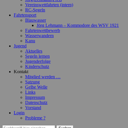
Vereinswettfahrten (intern)
RC-Segeln
Fahrtensport
Blauwasser
Jörg Lehmann – Kommodore des WSV 1921
Fahrtenwettbewerb
Wasserwandern
Kanu
Jugend
Aktuelles
Segeln lernen
Jugenderfolge
Kinderschutz
Kontakt
Mitglied werden …
Satzung
Gelbe Welle
Links
Impressum
Datenschutz
Vorstand
Login
Probleme ?
Suchen
Suchen