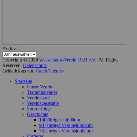
Archiv
Copyright © 2026
Wassersport-Verein 1921 e.V.
. All Rights
Reserved.
Datenschutz
Gridalicious von
Catch Themes
Nach
Startseite
oben
Unser Verein
scrollen
Terminkalender
Vereinsboot
Vereinsgaststätte
Sporterfolge
Geschichte
100jähriges Jubiläum
90 jähriges Vereinsjubiläum
75 jähriges Vereinsjubiläum
Förderer