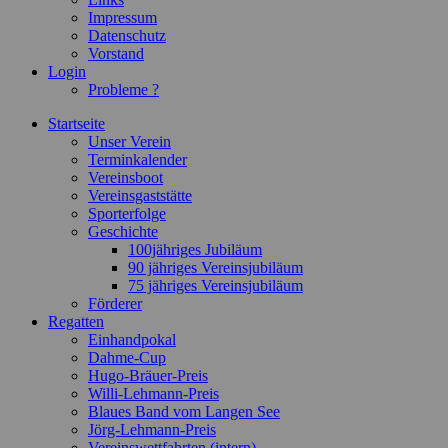
Impressum
Datenschutz
Vorstand
Login
Probleme ?
Startseite
Unser Verein
Terminkalender
Vereinsboot
Vereinsgaststätte
Sporterfolge
Geschichte
100jähriges Jubiläum
90 jähriges Vereinsjubiläum
75 jähriges Vereinsjubiläum
Förderer
Regatten
Einhandpokal
Dahme-Cup
Hugo-Bräuer-Preis
Willi-Lehmann-Preis
Blaues Band vom Langen See
Jörg-Lehmann-Preis
Vereinswettfahrten (intern)