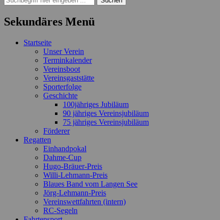
nach:
Sekundäres Menü
Zum
Startseite
Inhalt
Unser Verein
springen
Terminkalender
Vereinsboot
Vereinsgaststätte
Sporterfolge
Geschichte
100jähriges Jubiläum
90 jähriges Vereinsjubiläum
75 jähriges Vereinsjubiläum
Förderer
Regatten
Einhandpokal
Dahme-Cup
Hugo-Bräuer-Preis
Willi-Lehmann-Preis
Blaues Band vom Langen See
Jörg-Lehmann-Preis
Vereinswettfahrten (intern)
RC-Segeln
Fahrtensport