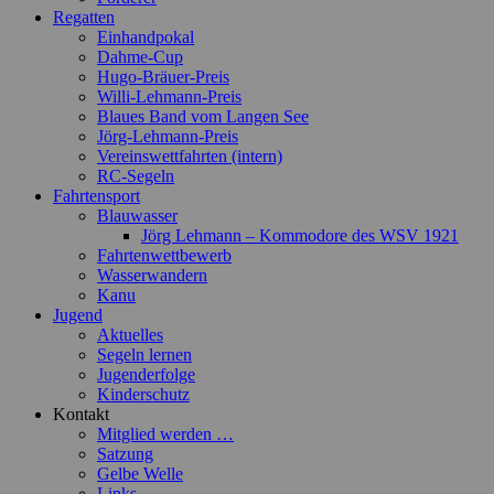
Regatten
Einhandpokal
Dahme-Cup
Hugo-Bräuer-Preis
Willi-Lehmann-Preis
Blaues Band vom Langen See
Jörg-Lehmann-Preis
Vereinswettfahrten (intern)
RC-Segeln
Fahrtensport
Blauwasser
Jörg Lehmann – Kommodore des WSV 1921
Fahrtenwettbewerb
Wasserwandern
Kanu
Jugend
Aktuelles
Segeln lernen
Jugenderfolge
Kinderschutz
Kontakt
Mitglied werden …
Satzung
Gelbe Welle
Links