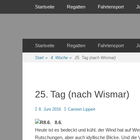
Primäres Menü
Zum
Startseite
Regatten
Fahrtensport
J
Inhalt
springen
Regattasport und Wasserwandern - Freizeit mit der ganze
Wassersport-Verei
Sekundäres Menü
Zum
Startseite
Regatten
Fahrtensport
J
Inhalt
springen
Start
»
4. Woche
»
25. Tag (nach Wismar)
25. Tag (nach Wismar)
Posted
Autor
8. Juni 2016
Carsten Lippert
on
8.6.
Heute ist es bedeckt und kühl, der Wind hat auf Wes
Rutschungen, aber auch idyllische Blicke. Und die Vö