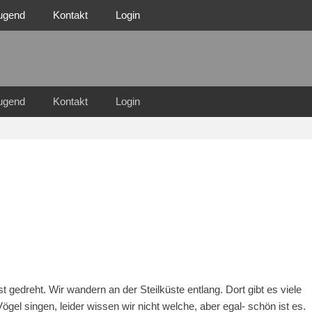
ugend
Kontakt
Login
n Familie
n 1921 e.V.
ugend
Kontakt
Login
t gedreht. Wir wandern an der Steilküste entlang. Dort gibt es viele
gel singen, leider wissen wir nicht welche, aber egal- schön ist es.