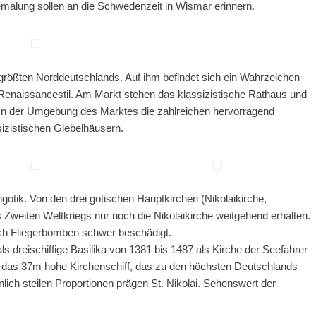
lung sollen an die Schwedenzeit in Wismar erinnern.
größten Norddeutschlands. Auf ihm befindet sich ein Wahrzeichen
Renaissancestil. Am Markt stehen das klassizistische Rathaus und
In der Umgebung des Marktes die zahlreichen hervorragend
ssizistischen Giebelhäusern.
gotik. Von den drei gotischen Hauptkirchen (Nikolaikirche,
weiten Weltkriegs nur noch die Nikolaikirche weitgehend erhalten.
ch Fliegerbomben schwer beschädigt.
als dreischiffige Basilika von 1381 bis 1487 als Kirche der Seefahrer
t das 37m hohe Kirchenschiff, das zu den höchsten Deutschlands
ich steilen Proportionen prägen St. Nikolai. Sehenswert der