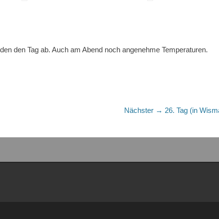
unden den Tag ab. Auch am Abend noch angenehme Temperaturen.
Nächster
Nächster →
26. Tag (in Wism
Beitrag: