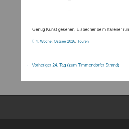
Genug Kunst gesehen, Eisbecher beim Italiener r
Kategorien
4. Woche
,
Ostsee 2016
,
Touren
Beitragsnavigation
Vorheriger
← Vorheriger
24. Tag (zum Timmendorfer Strand)
Beitrag: