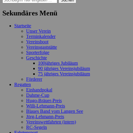
nach:
Sekundäres Menü
Zum
Startseite
Inhalt
Unser Verein
springen
Terminkalender
Vereinsboot
Vereinsgaststätte
Sporterfolge
Geschichte
100jähriges Jubiläum
90 jähriges Vereinsjubiläum
75 jähriges Vereinsjubiläum
Förderer
Regatten
Einhandpokal
Dahme-Cup
Hugo-Bräuer-Preis
Willi-Lehmann-Preis
Blaues Band vom Langen See
Jörg-Lehmann-Preis
Vereinswettfahrten (intern)
RC-Segeln
Fahrtensport