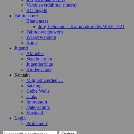
Vereinswettfahrten (intern)
RC-Segeln
Fahrtensport
Blauwasser
Jörg Lehmann – Kommodore des WSV 1921
Fahrtenwettbewerb
Wasserwandern
Kanu
Jugend
Aktuelles
Segeln lernen
Jugenderfolge
Kinderschutz
Kontakt
Mitglied werden …
Satzung
Gelbe Welle
Links
Impressum
Datenschutz
Vorstand
Login
Probleme ?
Suchen
Suchen