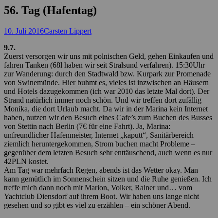
56. Tag (Hafentag)
Posted
Autor
10. Juli 2016
Carsten Lippert
on
9.7.
Zuerst versorgen wir uns mit polnischen Geld, gehen Einkaufen und
fahren Tanken (68l haben wir seit Stralsund verfahren). 15:30Uhr
zur Wanderung: durch den Stadtwald bzw. Kurpark zur Promenade
von Swinemünde. Hier buhmt es, vieles ist inzwischen an Häusern
und Hotels dazugekommen (ich war 2010 das letzte Mal dort). Der
Strand natürlich immer noch schön. Und wir treffen dort zufällig
Monika, die dort Urlaub macht. Da wir in der Marina kein Internet
haben, nutzen wir den Besuch eines Cafe’s zum Buchen des Busses
von Stettin nach Berlin (7€ für eine Fahrt). Ja, Marina:
unfreundlicher Hafenmeister, Internet „kaputt“, Sanitärbereich
ziemlich heruntergekommen, Strom buchen macht Probleme –
gegenüber dem letzten Besuch sehr enttäuschend, auch wenn es nur
42PLN kostet.
Am Tag war mehrfach Regen, abends ist das Wetter okay. Man
kann gemütlich im Sonnenschein sitzen und die Ruhe genießen. Ich
treffe mich dann noch mit Marion, Volker, Rainer und… vom
Yachtclub Diensdorf auf ihrem Boot. Wir haben uns lange nicht
gesehen und so gibt es viel zu erzählen – ein schöner Abend.