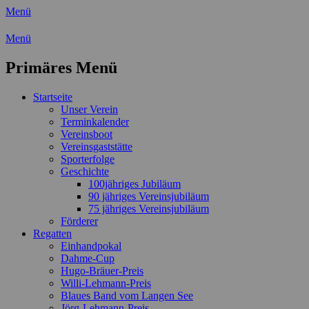
Menü
Wassersport-Verein 1921 e.V.
Menü
Regattasport und Wasserwandern -
Primäres Menü
Freizeit mit der ganzen Familie
Zum
Startseite
Inhalt
Unser Verein
springen
Terminkalender
Vereinsboot
Vereinsgaststätte
Sporterfolge
Geschichte
100jähriges Jubiläum
90 jähriges Vereinsjubiläum
75 jähriges Vereinsjubiläum
Förderer
Regatten
Einhandpokal
Dahme-Cup
Hugo-Bräuer-Preis
Willi-Lehmann-Preis
Blaues Band vom Langen See
Jörg-Lehmann-Preis