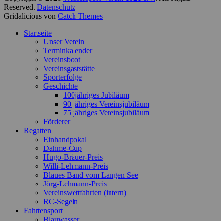
Reserved.
Datenschutz
Gridalicious von
Catch Themes
Nach
Startseite
oben
Unser Verein
scrollen
Terminkalender
Vereinsboot
Vereinsgaststätte
Sporterfolge
Geschichte
100jähriges Jubiläum
90 jähriges Vereinsjubiläum
75 jähriges Vereinsjubiläum
Förderer
Regatten
Einhandpokal
Dahme-Cup
Hugo-Bräuer-Preis
Willi-Lehmann-Preis
Blaues Band vom Langen See
Jörg-Lehmann-Preis
Vereinswettfahrten (intern)
RC-Segeln
Fahrtensport
Blauwasser