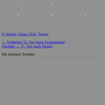
Kategorien
8. Woche
,
Ostsee 2016
,
Touren
Beitragsnavigation
Vorheriger
← Vorheriger
55. Tag (nach Swinemünde)
Nächster
Beitrag:
Nächster →
57. Tag (nach Stettin)
Beitrag:
Die nächsten Termine: