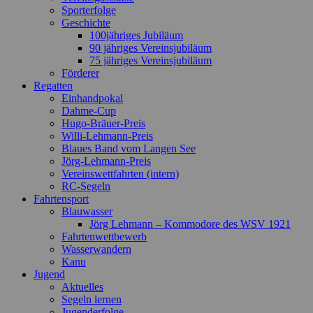
Sporterfolge
Geschichte
100jähriges Jubiläum
90 jähriges Vereinsjubiläum
75 jähriges Vereinsjubiläum
Förderer
Regatten
Einhandpokal
Dahme-Cup
Hugo-Bräuer-Preis
Willi-Lehmann-Preis
Blaues Band vom Langen See
Jörg-Lehmann-Preis
Vereinswettfahrten (intern)
RC-Segeln
Fahrtensport
Blauwasser
Jörg Lehmann – Kommodore des WSV 1921
Fahrtenwettbewerb
Wasserwandern
Kanu
Jugend
Aktuelles
Segeln lernen
Jugenderfolge