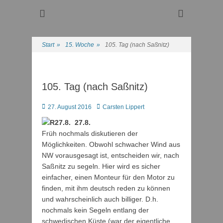
Regattasport und Wasserwandern - Freizeit mit der ganzen
Wassersport-Verein
Familie
1921 e.V.
Start
»
15. Woche
»
105. Tag (nach Saßnitz)
105. Tag (nach Saßnitz)
Posted
Autor
27. August 2016
Carsten Lippert
on
27.8.
Früh nochmals diskutieren der
Möglichkeiten. Obwohl schwacher Wind aus
NW vorausgesagt ist, entscheiden wir, nach
Saßnitz zu segeln. Hier wird es sicher
einfacher, einen Monteur für den Motor zu
finden, mit ihm deutsch reden zu können
und wahrscheinlich auch billiger. D.h.
nochmals kein Segeln entlang der
schwedischen Küste (war der eigentliche