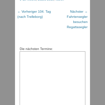
Beitragsnavigation
Vorheriger
Nächster
← Vorheriger
104. Tag
Nächster →
Beitrag:
Beitrag:
(nach Trelleborg)
Fahrtensegler
besuchen
Regattasegler
Die nächsten Termine: