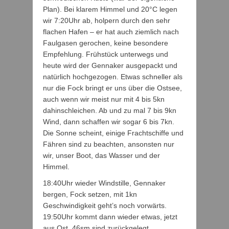
Plan). Bei klarem Himmel und 20°C legen
wir 7:20Uhr ab, holpern durch den sehr
flachen Hafen – er hat auch ziemlich nach
Faulgasen gerochen, keine besondere
Empfehlung. Frühstück unterwegs und
heute wird der Gennaker ausgepackt und
natürlich hochgezogen. Etwas schneller als
nur die Fock bringt er uns über die Ostsee,
auch wenn wir meist nur mit 4 bis 5kn
dahinschleichen. Ab und zu mal 7 bis 9kn
Wind, dann schaffen wir sogar 6 bis 7kn.
Die Sonne scheint, einige Frachtschiffe und
Fähren sind zu beachten, ansonsten nur
wir, unser Boot, das Wasser und der
Himmel.
18:40Uhr wieder Windstille, Gennaker
bergen, Fock setzen, mit 1kn
Geschwindigkeit geht’s noch vorwärts.
19:50Uhr kommt dann wieder etwas, jetzt
aus Ost, 46sm sind zurückgelegt.