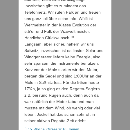
Inzwischen gibt es zumindest das
Telefonnetz. Wir rufen Falk an und freuen
uns ganz toll über seine Info: Wölfi ist
Weltmeister in der Klasse Evolution der
5.5’er und Falk der Vizeweltmeister.
Herzlichen Glückwunsch!!!!
Langsam, aber sicher, nähern wir uns
Saßnitz, inzwischen ist es finster. Solar und
Windgenerator liefern keine Energie, also
sehr sparsam die Instrumente benutzen.
Kurz vor der Mole starten wir den Motor,
bergen die Segel und sind 1:00Uhr an der
Mole in Saßnitz fest. Für die 56sm heute
17¾h, ja so ging es den Regatta-Seglern
z.B. bei rund Rügen auch, denn auch da
war natürlich der Motor tabu und man
musste mit dem Wind, ob wenig oder viel
leben. Jockel hat das schon sehr oft in
seiner aktiven Regatta-Zeit erlebt.
Kategorien
15. Woche
,
Ostsee 2016
,
Touren