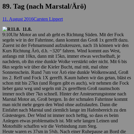
89. Tag (nach Marstal/Ärö)
Posted
Autor
11. August 2016
Carsten Lippert
on
11.8.
9:10Uhr Motor an und ab geht es Richtung Süden. Mit der Fock
segeln wir in der Fahrrinne, dann kommt das Groß 1x gerefft dazu.
Zuerst ist der Fehmarnsund aufzukreuzen, nach 1h können wir den
Kurs Richtung Ärö, d.h. ~320° fahren. Wind kommt aus West,
anfangs mit 10kn, dann mit 15kn, immer etwas wechselhaft, je
nachdem, ob ihn eine dunkle Wolke verstärkt oder nicht. Mit 6 bis
8kn segeln wir über die Kieler Bucht, mal mit, mal ohne
Sonnenschein. Rund 7sm vor Ärö eine dunkle Wolkenwand, Groß
ins 2. Reff und Fock 1X gerefft. Kaum haben wir das getan, bläst es
schon mit bis 27kn (und Regen gibt es auch), wir nehmen die Fock
lieber ganz weg und segeln mit 2x gerefftem Groß raumschots
immer noch über 7kn schnell. Hinter der Ansteuerungstonne nach
Marstal Motor an, Groß bergen. In der schmalen Fahrrinne kommt
man nicht mehr gegen den Wind ohne aufzulaufen. Dann die
Einfahrt nach Marstal und ziemlich lange im Hafenbereich zu den
Gästestegen. Der Wind ist immer noch heftig, so dass es beim
Anlegen etwas problematisch ist. Mit sehr langen Leinen und
Motorhilfe schaffen wir die Verbindung zum Steg.
Heute waren es 37sm in 5¾h. Nach einer Ruhepause an Bord die