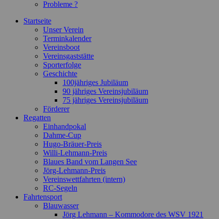
Probleme ?
Startseite
Unser Verein
Terminkalender
Vereinsboot
Vereinsgaststätte
Sporterfolge
Geschichte
100jähriges Jubiläum
90 jähriges Vereinsjubiläum
75 jähriges Vereinsjubiläum
Förderer
Regatten
Einhandpokal
Dahme-Cup
Hugo-Bräuer-Preis
Willi-Lehmann-Preis
Blaues Band vom Langen See
Jörg-Lehmann-Preis
Vereinswettfahrten (intern)
RC-Segeln
Fahrtensport
Blauwasser
Jörg Lehmann – Kommodore des WSV 1921