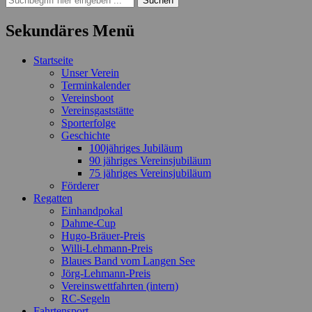
nach:
Sekundäres Menü
Zum
Startseite
Inhalt
Unser Verein
springen
Terminkalender
Vereinsboot
Vereinsgaststätte
Sporterfolge
Geschichte
100jähriges Jubiläum
90 jähriges Vereinsjubiläum
75 jähriges Vereinsjubiläum
Förderer
Regatten
Einhandpokal
Dahme-Cup
Hugo-Bräuer-Preis
Willi-Lehmann-Preis
Blaues Band vom Langen See
Jörg-Lehmann-Preis
Vereinswettfahrten (intern)
RC-Segeln
Fahrtensport