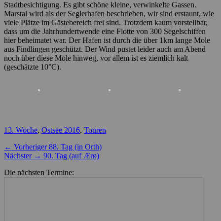
Stadtbesichtigung. Es gibt schöne kleine, verwinkelte Gassen.
Marstal wird als der Seglerhafen beschrieben, wir sind erstaunt, wie
viele Plätze im Gästebereich frei sind. Trotzdem kaum vorstellbar,
dass um die Jahrhundertwende eine Flotte von 300 Segelschiffen
hier beheimatet war. Der Hafen ist durch die über 1km lange Mole
aus Findlingen geschützt. Der Wind pustet leider auch am Abend
noch über diese Mole hinweg, vor allem ist es ziemlich kalt
(geschätzte 10°C).
Kategorien
13. Woche
,
Ostsee 2016
,
Touren
Beitragsnavigation
Vorheriger
← Vorheriger
88. Tag (in Orth)
Nächster
Beitrag:
Nächster →
90. Tag (auf Ærø)
Beitrag:
Die nächsten Termine: