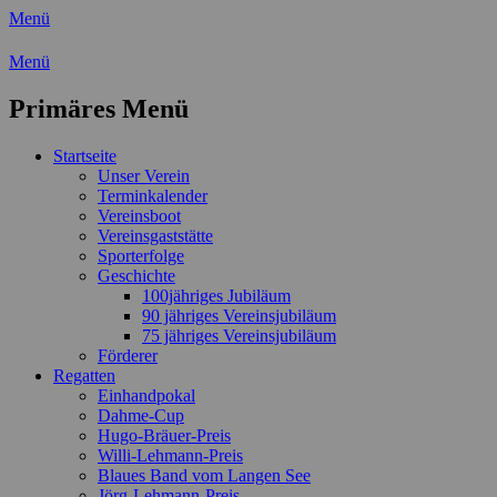
Menü
Wassersport-Verein 1921 e.V.
Menü
Regattasport und Wasserwandern -
Primäres Menü
Freizeit mit der ganzen Familie
Zum
Startseite
Inhalt
Unser Verein
springen
Terminkalender
Vereinsboot
Vereinsgaststätte
Sporterfolge
Geschichte
100jähriges Jubiläum
90 jähriges Vereinsjubiläum
75 jähriges Vereinsjubiläum
Förderer
Regatten
Einhandpokal
Dahme-Cup
Hugo-Bräuer-Preis
Willi-Lehmann-Preis
Blaues Band vom Langen See
Jörg-Lehmann-Preis