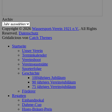
Archiv
Copyright © 2026
Wassersport-Verein 1921 e.V.
. All Rights
Reserved.
Datenschutz
Gridalicious von
Catch Themes
Nach
Startseite
oben
Unser Verein
scrollen
Terminkalender
Vereinsboot
Vereinsgaststätte
Sporterfolge
Geschichte
100jähriges Jubiläum
90 jähriges Vereinsjubiläum
75 jähriges Vereinsjubiläum
Förderer
Regatten
Einhandpokal
Dahme-Cup
Hugo-Bräuer-Preis