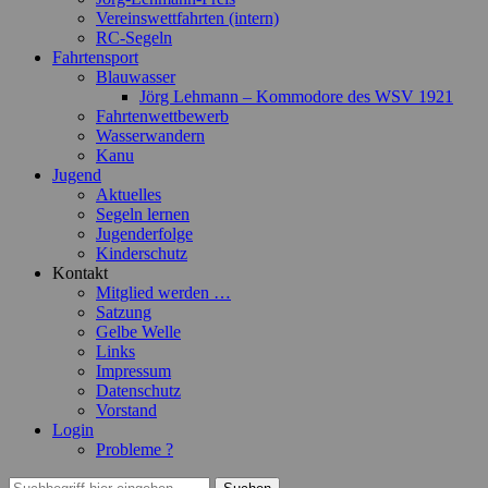
Vereinswettfahrten (intern)
RC-Segeln
Fahrtensport
Blauwasser
Jörg Lehmann – Kommodore des WSV 1921
Fahrtenwettbewerb
Wasserwandern
Kanu
Jugend
Aktuelles
Segeln lernen
Jugenderfolge
Kinderschutz
Kontakt
Mitglied werden …
Satzung
Gelbe Welle
Links
Impressum
Datenschutz
Vorstand
Login
Probleme ?
Suchen
Suchen