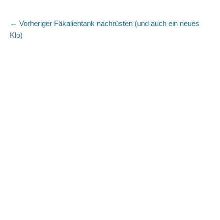
Beitragsnavigation
Vorheriger
← Vorheriger
Fäkalientank nachrüsten (und auch ein neues
Beitrag:
Klo)