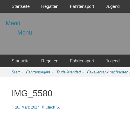
Primäres Menü
Zum
Startseite
Regatten
Fahrtensport
Jugend
Inhalt
springen
Menü
Menü
Regattasport und Wasserwandern - Freizeit mit der ganzen Familie
Wassersport-Verein
1921 e.V.
Sekundäres Menü
Zum
Startseite
Regatten
Fahrtensport
Jugend
Inhalt
springen
Start
»
Fahrtensegeln
»
Trude Xtended
»
Fäkalientank nachrüsten 
IMG_5580
Posted
Autor
16. März 2017
Ulrich S.
on