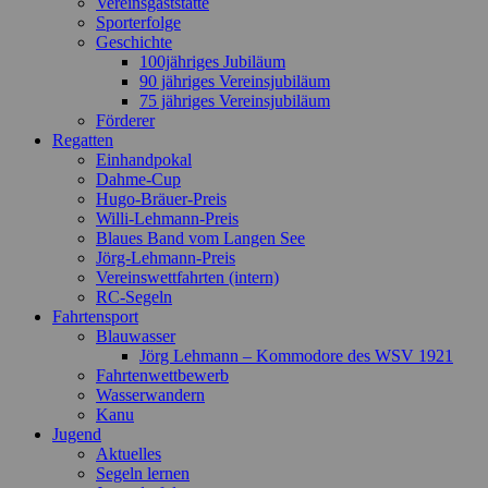
Vereinsgaststätte
Sporterfolge
Geschichte
100jähriges Jubiläum
90 jähriges Vereinsjubiläum
75 jähriges Vereinsjubiläum
Förderer
Regatten
Einhandpokal
Dahme-Cup
Hugo-Bräuer-Preis
Willi-Lehmann-Preis
Blaues Band vom Langen See
Jörg-Lehmann-Preis
Vereinswettfahrten (intern)
RC-Segeln
Fahrtensport
Blauwasser
Jörg Lehmann – Kommodore des WSV 1921
Fahrtenwettbewerb
Wasserwandern
Kanu
Jugend
Aktuelles
Segeln lernen