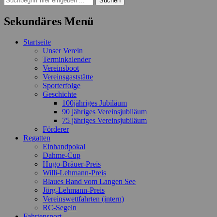
nach:
Sekundäres Menü
Zum
Startseite
Inhalt
Unser Verein
springen
Terminkalender
Vereinsboot
Vereinsgaststätte
Sporterfolge
Geschichte
100jähriges Jubiläum
90 jähriges Vereinsjubiläum
75 jähriges Vereinsjubiläum
Förderer
Regatten
Einhandpokal
Dahme-Cup
Hugo-Bräuer-Preis
Willi-Lehmann-Preis
Blaues Band vom Langen See
Jörg-Lehmann-Preis
Vereinswettfahrten (intern)
RC-Segeln
Fahrtensport