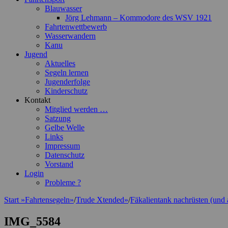
Blauwasser
Jörg Lehmann – Kommodore des WSV 1921
Fahrtenwettbewerb
Wasserwandern
Kanu
Jugend
Aktuelles
Segeln lernen
Jugenderfolge
Kinderschutz
Kontakt
Mitglied werden …
Satzung
Gelbe Welle
Links
Impressum
Datenschutz
Vorstand
Login
Probleme ?
Start
»
Fahrtensegeln
»
/
Trude Xtended
»
/
Fäkalientank nachrüsten (und
IMG_5584