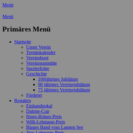
Menü
Wassersport-Verein 1921 e.V.
Menü
Regattasport und Wasserwandern - Freizei
Primäres Menü
Zum
Startseite
Inhalt
Unser Verein
springen
Terminkalender
Vereinsboot
Vereinsgaststätte
Sporterfolge
Geschichte
100jähriges Jubiläum
90 jähriges Vereinsjubiläum
75 jähriges Vereinsjubiläum
Förderer
Regatten
Einhandpokal
Dahme-Cup
Hugo-Bräuer-Preis
Willi-Lehmann-Preis
Blaues Band vom Langen See
Jörg-Lehmann-Preis