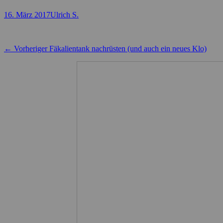
Posted
Autor
16. März 2017
Ulrich S.
on
Beitragsnavigation
Vorheriger
← Vorheriger
Fäkalientank nachrüsten (und auch ein neues Klo)
Beitrag: