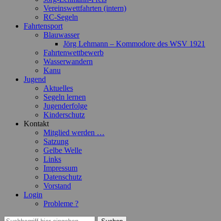
Vereinswettfahrten (intern)
RC-Segeln
Fahrtensport
Blauwasser
Jörg Lehmann – Kommodore des WSV 1921
Fahrtenwettbewerb
Wasserwandern
Kanu
Jugend
Aktuelles
Segeln lernen
Jugenderfolge
Kinderschutz
Kontakt
Mitglied werden …
Satzung
Gelbe Welle
Links
Impressum
Datenschutz
Vorstand
Login
Probleme ?
Suchen
Suchen