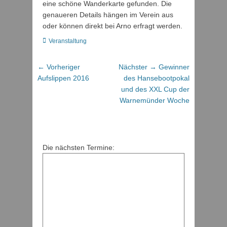
eine schöne Wanderkarte gefunden. Die
genaueren Details hängen im Verein aus
oder können direkt bei Arno erfragt werden.
Kategorien
Veranstaltung
Beitragsnavigation
Vorheriger
Nächster
← Vorheriger
Nächster →
Gewinner
Beitrag:
Beitrag:
Aufslippen 2016
des Hansebootpokal
und des XXL Cup der
Warnemünder Woche
Die nächsten Termine: