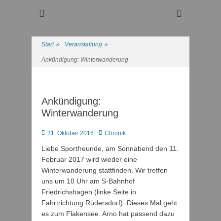
Regattasport und Wasserwandern - Freizeit mit der ganzen
Wassersport-Verein
Familie
1921 e.V.
Start
»
Veranstaltung
»
Ankündigung: Winterwanderung
Ankündigung:
Winterwanderung
Posted
Autor
31. Oktober 2016
Chronik
on
Liebe Sportfreunde, am Sonnabend den 11.
Februar 2017 wird wieder eine
Winterwanderung stattfinden. Wir treffen
uns um 10 Uhr am S-Bahnhof
Friedrichshagen (linke Seite in
Fahrtrichtung Rüdersdorf). Dieses Mal geht
es zum Flakensee. Arno hat passend dazu