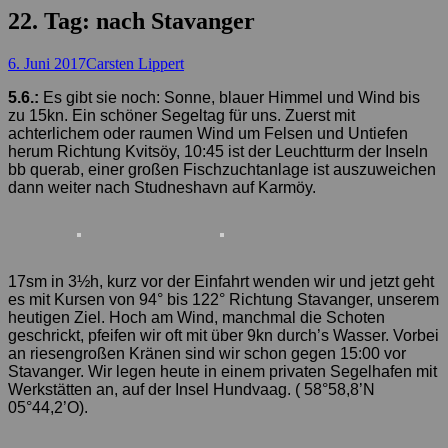
22. Tag: nach Stavanger
Posted
Autor
6. Juni 2017
Carsten Lippert
on
5.6.:
Es gibt sie noch: Sonne, blauer Himmel und Wind bis
zu 15kn. Ein schöner Segeltag für uns. Zuerst mit
achterlichem oder raumen Wind um Felsen und Untiefen
herum Richtung Kvitsöy, 10:45 ist der Leuchtturm der Inseln
bb querab, einer großen Fischzuchtanlage ist auszuweichen
dann weiter nach Studneshavn auf Karmöy.
17sm in 3½h, kurz vor der Einfahrt wenden wir und jetzt geht
es mit Kursen von 94° bis 122° Richtung Stavanger, unserem
heutigen Ziel. Hoch am Wind, manchmal die Schoten
geschrickt, pfeifen wir oft mit über 9kn durch’s Wasser. Vorbei
an riesengroßen Kränen sind wir schon gegen 15:00 vor
Stavanger. Wir legen heute in einem privaten Segelhafen mit
Werkstätten an, auf der Insel Hundvaag. ( 58°58,8’N
05°44,2’O).