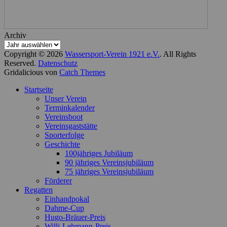
Archiv
Copyright © 2026
Wassersport-Verein 1921 e.V.
. All Rights
Reserved.
Datenschutz
Gridalicious von
Catch Themes
Nach
Startseite
oben
Unser Verein
scrollen
Terminkalender
Vereinsboot
Vereinsgaststätte
Sporterfolge
Geschichte
100jähriges Jubiläum
90 jähriges Vereinsjubiläum
75 jähriges Vereinsjubiläum
Förderer
Regatten
Einhandpokal
Dahme-Cup
Hugo-Bräuer-Preis
Willi-Lehmann-Preis