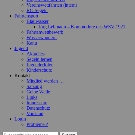
Vereinswettfahrten (intern)
RC-Segeln
Fahrtensport
Blauwasser
Jörg Lehmann – Kommodore des WSV 1921
Fahrtenwettbewerb
Wasserwandern
Kanu
Jugend
Aktuelles
Segeln lernen
Jugenderfolge
Kinderschutz
Kontakt
Mitglied werden …
Satzung
Gelbe Welle
Links
Impressum
Datenschutz
Vorstand
Login
Probleme ?
Suchen
Suchen