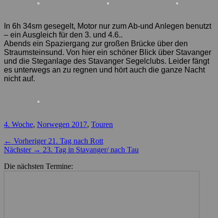
In 6h 34sm gesegelt, Motor nur zum Ab-und Anlegen benutzt
– ein Ausgleich für den 3. und 4.6..
Abends ein Spaziergang zur großen Brücke über den
Straumsteinsund. Von hier ein schöner Blick über Stavanger
und die Steganlage des Stavanger Segelclubs. Leider fängt
es unterwegs an zu regnen und hört auch die ganze Nacht
nicht auf.
Kategorien
4. Woche
,
Norwegen 2017
,
Touren
Beitragsnavigation
Vorheriger
← Vorheriger
21. Tag nach Rott
Nächster
Beitrag:
Nächster →
23. Tag in Stavanger/ nach Tau
Beitrag:
Die nächsten Termine: