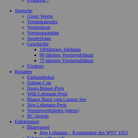
Probleme ?
Startseite
Unser Verein
Terminkalender
Vereinsboot
Vereinsgaststätte
Sporterfolge
Geschichte
100jähriges Jubiläum
90 jähriges Vereinsjubiläum
75 jähriges Vereinsjubiläum
Förderer
Regatten
Einhandpokal
Dahme-Cup
Hugo-Bräuer-Preis
Willi-Lehmann-Preis
Blaues Band vom Langen See
Jörg-Lehmann-Preis
Vereinswettfahrten (intern)
RC-Segeln
Fahrtensport
Blauwasser
Jörg Lehmann – Kommodore des WSV 1921