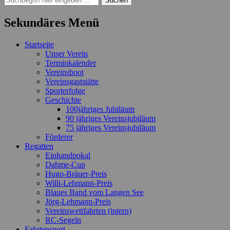
nach:
Sekundäres Menü
Zum
Startseite
Inhalt
Unser Verein
springen
Terminkalender
Vereinsboot
Vereinsgaststätte
Sporterfolge
Geschichte
100jähriges Jubiläum
90 jähriges Vereinsjubiläum
75 jähriges Vereinsjubiläum
Förderer
Regatten
Einhandpokal
Dahme-Cup
Hugo-Bräuer-Preis
Willi-Lehmann-Preis
Blaues Band vom Langen See
Jörg-Lehmann-Preis
Vereinswettfahrten (intern)
RC-Segeln
Fahrtensport