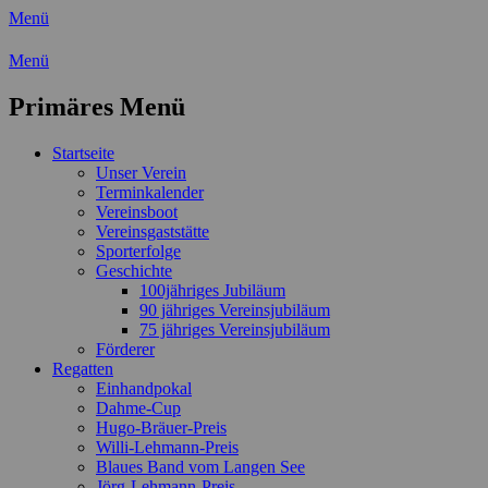
Menü
Wassersport-Verein 1921 e.V.
Menü
Regattasport und Wasserwandern -
Primäres Menü
Freizeit mit der ganzen Familie
Zum
Startseite
Inhalt
Unser Verein
springen
Terminkalender
Vereinsboot
Vereinsgaststätte
Sporterfolge
Geschichte
100jähriges Jubiläum
90 jähriges Vereinsjubiläum
75 jähriges Vereinsjubiläum
Förderer
Regatten
Einhandpokal
Dahme-Cup
Hugo-Bräuer-Preis
Willi-Lehmann-Preis
Blaues Band vom Langen See
Jörg-Lehmann-Preis