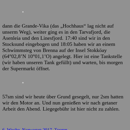
dann die Grande-Vika (das „Hochhaus“ lag nicht auf
unserm Weg), weiter ging es in den Tarvafjord, die
Asenleia und den Linesfjord. 17:40 sind wir in den
Stocksund eingebogen und 18:05 haben wir an einem
Schwimmsteg von Brenna auf der Insel Stokköay
(64°02,8’N 10°01,1’O) angelegt. Hier ist eine Tankstelle
(wir haben unseren Tank gefüllt) und warten, bis morgen
der Supermarkt öffnet.
57sm sind wir heute über Grund gesegelt, nur 2sm hatten
wir den Motor an. Und nun genießen wir nach getaner
Arbeit den Abend.
Liegegebühr ist hier nicht zu zahlen.
Kategorien
6. Woche
,
Norwegen 2017
,
Touren