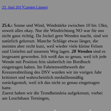
Posted
Autor
25. Juni 2017
Carsten Lippert
on
25.6.:
Sonne und Wind, Windstärke zwischen 10 bis 13kn,
soweit alles okay. Nur die Windrichtung NO war für uns
nicht ganz richtig. Da Jockel gern Wenden macht, sind wir
natürlich gekreuzt. Manche Schläge etwas länger, die
meisten aber recht kurz, weil wieder viele kleine Felsen
und Untiefen auf unserem Weg lagen.
28 Wenden
sind es
insgesamt geworden. Ich weiß das so genau, weil ich jede
Wende mit Position fein säuberlich ins Bordbuch
eingetragen haben. Im Fahrtenwettbewerb der
Kreuzerabteilung des DSV wurden wir im vorigen Jahr
kritisiert und wahrscheinlich medaillenmäßig
zurückgestuft, weil ich das nicht so genau eingetragen
hatte.
Zuerst haben wir die Trondheimleia aufgekreuzt, vorbei
am Leuchthaus Terningen,