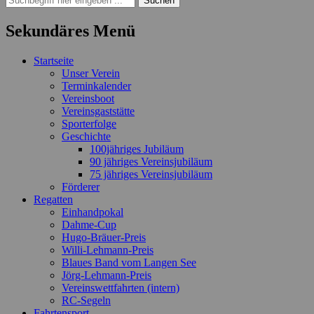
nach:
Sekundäres Menü
Zum
Startseite
Inhalt
Unser Verein
springen
Terminkalender
Vereinsboot
Vereinsgaststätte
Sporterfolge
Geschichte
100jähriges Jubiläum
90 jähriges Vereinsjubiläum
75 jähriges Vereinsjubiläum
Förderer
Regatten
Einhandpokal
Dahme-Cup
Hugo-Bräuer-Preis
Willi-Lehmann-Preis
Blaues Band vom Langen See
Jörg-Lehmann-Preis
Vereinswettfahrten (intern)
RC-Segeln
Fahrtensport