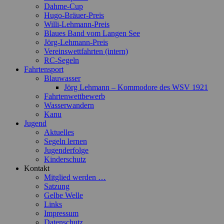
Dahme-Cup
Hugo-Bräuer-Preis
Willi-Lehmann-Preis
Blaues Band vom Langen See
Jörg-Lehmann-Preis
Vereinswettfahrten (intern)
RC-Segeln
Fahrtensport
Blauwasser
Jörg Lehmann – Kommodore des WSV 1921
Fahrtenwettbewerb
Wasserwandern
Kanu
Jugend
Aktuelles
Segeln lernen
Jugenderfolge
Kinderschutz
Kontakt
Mitglied werden …
Satzung
Gelbe Welle
Links
Impressum
Datenschutz