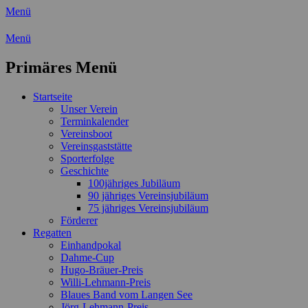
Menü
Wassersport-Verein 1921 e.V.
Menü
Regattasport und Wasserwandern -
Primäres Menü
Freizeit mit der ganzen Familie
Zum
Startseite
Inhalt
Unser Verein
springen
Terminkalender
Vereinsboot
Vereinsgaststätte
Sporterfolge
Geschichte
100jähriges Jubiläum
90 jähriges Vereinsjubiläum
75 jähriges Vereinsjubiläum
Förderer
Regatten
Einhandpokal
Dahme-Cup
Hugo-Bräuer-Preis
Willi-Lehmann-Preis
Blaues Band vom Langen See
Jörg-Lehmann-Preis