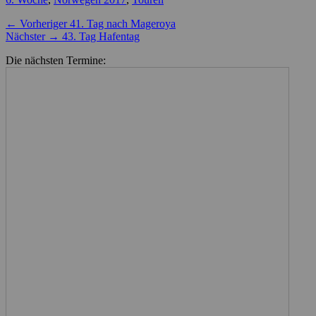
Beitragsnavigation
Vorheriger
← Vorheriger
41. Tag nach Mageroya
Nächster
Beitrag:
Nächster →
43. Tag Hafentag
Beitrag:
Die nächsten Termine: