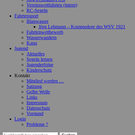
Vereinswettfahrten (intern)
RC-Segeln
Fahrtensport
Blauwasser
Jörg Lehmann – Kommodore des WSV 1921
Fahrtenwettbewerb
Wasserwandern
Kanu
Jugend
Aktuelles
Segeln lernen
Jugenderfolge
Kinderschutz
Kontakt
Mitglied werden …
Satzung
Gelbe Welle
Links
Impressum
Datenschutz
Vorstand
Login
Probleme ?
Suchen
Suchen