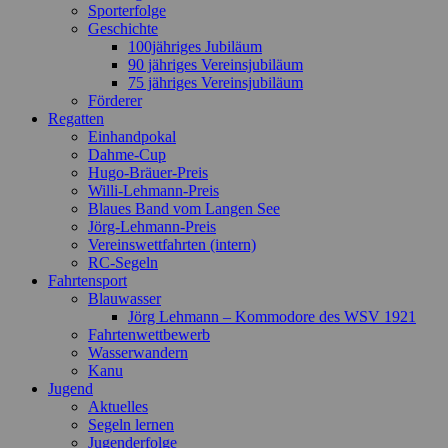
Sporterfolge
Geschichte
100jähriges Jubiläum
90 jähriges Vereinsjubiläum
75 jähriges Vereinsjubiläum
Förderer
Regatten
Einhandpokal
Dahme-Cup
Hugo-Bräuer-Preis
Willi-Lehmann-Preis
Blaues Band vom Langen See
Jörg-Lehmann-Preis
Vereinswettfahrten (intern)
RC-Segeln
Fahrtensport
Blauwasser
Jörg Lehmann – Kommodore des WSV 1921
Fahrtenwettbewerb
Wasserwandern
Kanu
Jugend
Aktuelles
Segeln lernen
Jugenderfolge