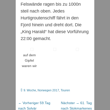
Felswände ragen bis zu 1000n
steil nach oben. Jedes
Hurtigroutenschiff fährt in den
Fjord hinein und dreht dort. Die
„King Harald“ hat diese Vorführung
22:00 gemacht.
auf dem
Gipfel
waren wir
Kategorien
9. Woche
,
Norwegen 2017
,
Touren
Beitragsnavigation
Vorheriger
Nächster
← Vorheriger
59.Tag
Nächster →
61. Tag
Beitrag:
Beitrag:
nach Solvär
nach Stokmarkenes