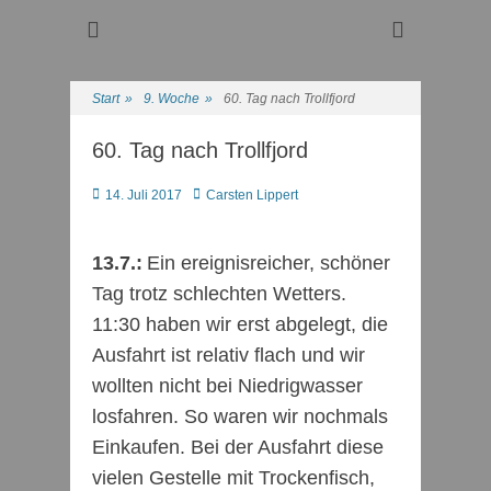
Regattasport und Wasserwandern - Freizeit mit der ganzen
Wassersport-Verein
Familie
1921 e.V.
Start
»
9. Woche
»
60. Tag nach Trollfjord
60. Tag nach Trollfjord
Posted
Autor
14. Juli 2017
Carsten Lippert
on
13.7.:
Ein ereignisreicher, schöner
Tag trotz schlechten Wetters.
11:30 haben wir erst abgelegt, die
Ausfahrt ist relativ flach und wir
wollten nicht bei Niedrigwasser
losfahren. So waren wir nochmals
Einkaufen. Bei der Ausfahrt diese
vielen Gestelle mit Trockenfisch,