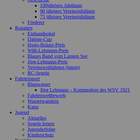
100jähriges Jubiläum
90 jähriges Vereinsjubiläum
75 jähriges Vereinsjubiläum
Förderer
Regatten
Einhandpokal
Dahme-Cup
Hugo-Bräuer-Preis
Willi-Lehmann-Preis
Blaues Band vom Langen See
Jörg-Lehmann-Preis
Vereinswettfahrten (intern)
RC-Segeln
Fahrtensport
Blauwasser
Jörg Lehmann – Kommodore des WSV 1921
Fahrtenwettbewerb
Wasserwandern
Kanu
Jugend
Aktuelles
Segeln lernen
Jugenderfolge
Kinderschutz