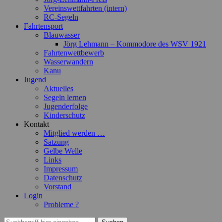
Vereinswettfahrten (intern)
RC-Segeln
Fahrtensport
Blauwasser
Jörg Lehmann – Kommodore des WSV 1921
Fahrtenwettbewerb
Wasserwandern
Kanu
Jugend
Aktuelles
Segeln lernen
Jugenderfolge
Kinderschutz
Kontakt
Mitglied werden …
Satzung
Gelbe Welle
Links
Impressum
Datenschutz
Vorstand
Login
Probleme ?
Suchen
Suchen