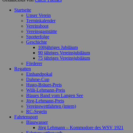
Nach
Startseite
oben
Unser Verein
scrollen
Terminkalender
Vereinsboot
Vereinsgaststätte
Sporterfolge
Geschichte
100jähriges Jubiläum
90 jähriges Vereinsjubiläum
75 jähriges Vereinsjubiläum
Förderer
Regatten
Einhandpokal
Dahme-Cup
Hugo-Bräuer-Preis
Willi-Lehmann-Preis
Blaues Band vom Langen See
Jörg-Lehmann-Preis
Vereinswettfahrten (intern)
RC-Segeln
Fahrtensport
Blauwasser
Jörg Lehmann – Kommodore des WSV 1921
Fahrtenwettbewerb