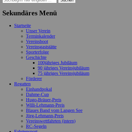
nach:
Sekundäres Menü
Zum
Startseite
Inhalt
Unser Verein
springen
Terminkalender
Vereinsboot
Vereinsgaststätte
Sporterfolge
Geschichte
100jähriges Jubiläum
90 jähriges Vereinsjubiläum
75 jähriges Vereinsjubiläum
Förderer
Regatten
Einhandpokal
Dahme-Cup
Hugo-Bräuer-Preis
Willi-Lehmann-Preis
Blaues Band vom Langen See
Jörg-Lehmann-Preis
Vereinswettfahrten (intern)
RC-Segeln
Fahrtensport