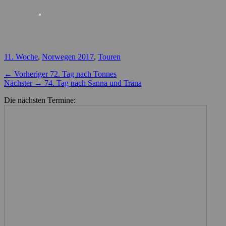
Kategorien
11. Woche
,
Norwegen 2017
,
Touren
Beitragsnavigation
Vorheriger
← Vorheriger
72. Tag nach Tonnes
Nächster
Beitrag:
Nächster →
74. Tag nach Sanna und Träna
Beitrag:
Die nächsten Termine: