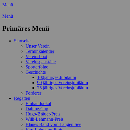
Menü
Wassersport-Verein 1921 e.V.
Menü
Regattasport und Wasserwandern -
Primäres Menü
Freizeit mit der ganzen Familie
Zum
Startseite
Inhalt
Unser Verein
springen
Terminkalender
Vereinsboot
Vereinsgaststätte
Sporterfolge
Geschichte
100jähriges Jubiläum
90 jähriges Vereinsjubiläum
75 jähriges Vereinsjubiläum
Förderer
Regatten
Einhandpokal
Dahme-Cup
Hugo-Bräuer-Preis
Willi-Lehmann-Preis
Blaues Band vom Langen See
Jörg-Lehmann-Preis