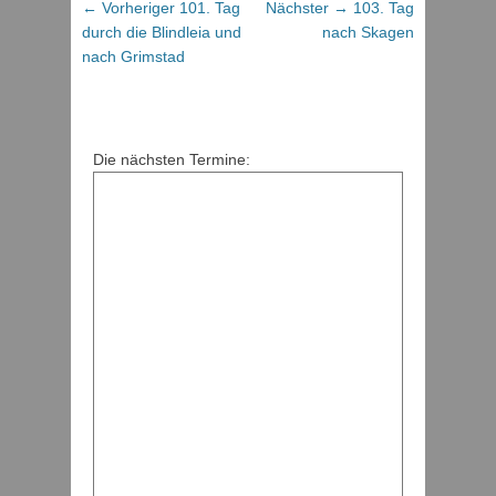
Beitragsnavigation
Vorheriger
Nächster
← Vorheriger
101. Tag
Nächster →
103. Tag
Beitrag:
Beitrag:
durch die Blindleia und
nach Skagen
nach Grimstad
Die nächsten Termine: