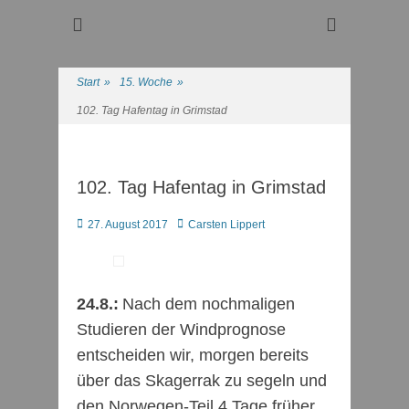
Regattasport und Wasserwandern - Freizeit mit der ganzen
Wassersport-Verein
Familie
1921 e.V.
Start
»
15. Woche
»
102. Tag Hafentag in Grimstad
102. Tag Hafentag in Grimstad
Posted
Autor
27. August 2017
Carsten Lippert
on
24.8.:
Nach dem nochmaligen
Studieren der Windprognose
entscheiden wir, morgen bereits
über das Skagerrak zu segeln und
den Norwegen-Teil 4 Tage früher