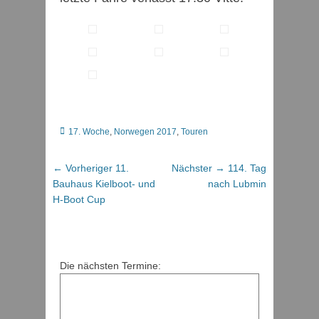
Kategorien
17. Woche
,
Norwegen 2017
,
Touren
Beitragsnavigation
Vorheriger
Nächster
← Vorheriger
11.
Nächster →
114. Tag
Beitrag:
Beitrag:
Bauhaus Kielboot- und
nach Lubmin
H-Boot Cup
Die nächsten Termine: