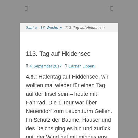
Regattasport und Wasserwandern - Freizeit mit der ganzen
Wassersport-Verein
Familie
1921 e.V.
Start
»
17. Woche
»
113. Tag auf Hiddensee
113. Tag auf Hiddensee
Posted
Autor
4. September 2017
Carsten Lippert
on
4.9.:
Hafentag auf Hiddensee, wir
wollten mal wieder für einen Tag
auf der Insel sein – heute mit
Fahrrad. Die 1.Tour war über
Neuendorf zum Leuchtturm Gellen.
Im Schutz der Bäume, Häuser und
des Deichs ging es hin und zurück
gut, der Wind hat mit mindestens