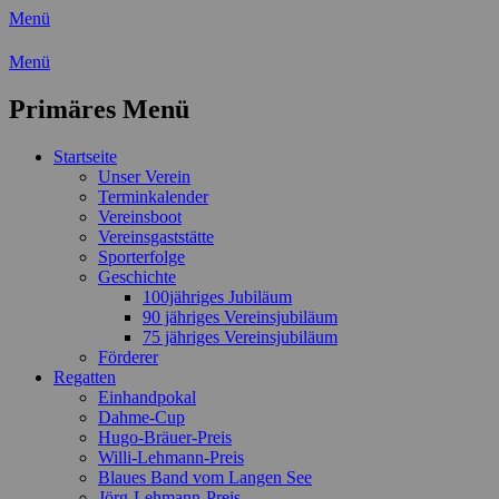
Menü
Wassersport-Verein 1921 e.V.
Menü
Regattasport und Wasserwandern -
Primäres Menü
Freizeit mit der ganzen Familie
Zum
Startseite
Inhalt
Unser Verein
springen
Terminkalender
Vereinsboot
Vereinsgaststätte
Sporterfolge
Geschichte
100jähriges Jubiläum
90 jähriges Vereinsjubiläum
75 jähriges Vereinsjubiläum
Förderer
Regatten
Einhandpokal
Dahme-Cup
Hugo-Bräuer-Preis
Willi-Lehmann-Preis
Blaues Band vom Langen See
Jörg-Lehmann-Preis