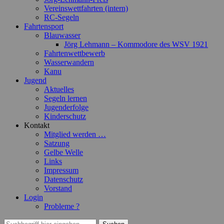
Vereinswettfahrten (intern)
RC-Segeln
Fahrtensport
Blauwasser
Jörg Lehmann – Kommodore des WSV 1921
Fahrtenwettbewerb
Wasserwandern
Kanu
Jugend
Aktuelles
Segeln lernen
Jugenderfolge
Kinderschutz
Kontakt
Mitglied werden …
Satzung
Gelbe Welle
Links
Impressum
Datenschutz
Vorstand
Login
Probleme ?
Suchen
Suchen