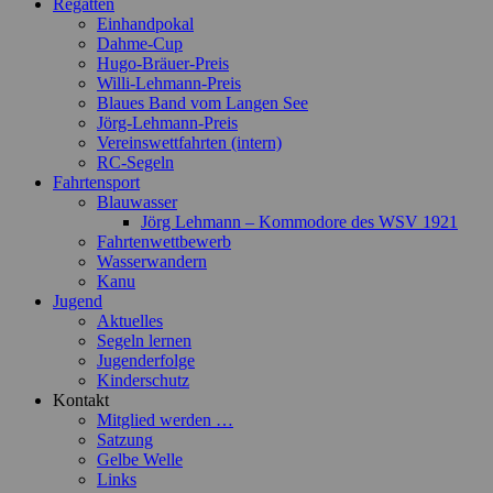
Regatten
Einhandpokal
Dahme-Cup
Hugo-Bräuer-Preis
Willi-Lehmann-Preis
Blaues Band vom Langen See
Jörg-Lehmann-Preis
Vereinswettfahrten (intern)
RC-Segeln
Fahrtensport
Blauwasser
Jörg Lehmann – Kommodore des WSV 1921
Fahrtenwettbewerb
Wasserwandern
Kanu
Jugend
Aktuelles
Segeln lernen
Jugenderfolge
Kinderschutz
Kontakt
Mitglied werden …
Satzung
Gelbe Welle
Links