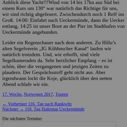
Anblick diese Yacht!!!Wind von 14 bis 17kn aus Süd bei
einem Kurs um 130° war natürlich das Richtige für uns,
wir sind richtig abgefeuert. Zwischendurch noch 1 Reff ins
Groß. 14:00: Einfahrt nach Ueckermünde, dann die Uecker
entlang, 14:25 ist unser Boot an der Pier im Stadthafen von
Ueckermünde angebunden.
Leider ein Regenschauer nach dem anderen. Zu Hillu’s
alten Segelverein „IG Köhhnscher Kanal“ laufen wir
natürlich trotzdem. Und, wie erhofft, sind viele
Segelkameraden da. Sehr herzlicher Empfang – es ist
schön, über die vergangenen und jetzigen Zeiten zu
plaudern. Der Gesprächsstoff geht nicht aus. Aber
irgendwann lockt die Koje, glücklich über den netten
Abend schlafe wir ein.
Kategorien
17. Woche
,
Norwegen 2017
,
Touren
Beitragsnavigation
Vorheriger
← Vorheriger
116. Tag nach Rankwitz
Nächster
Beitrag:
Nächster →
118. Tag Hafentag Ueckermünde
Beitrag:
Die nächsten Termine: