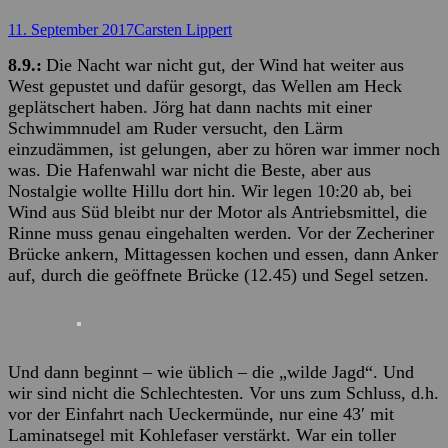
Posted
Autor
11. September 2017
Carsten Lippert
on
8.9.:
Die Nacht war nicht gut, der Wind hat weiter aus
West gepustet und dafür gesorgt, das Wellen am Heck
geplätschert haben. Jörg hat dann nachts mit einer
Schwimmnudel am Ruder versucht, den Lärm
einzudämmen, ist gelungen, aber zu hören war immer noch
was. Die Hafenwahl war nicht die Beste, aber aus
Nostalgie wollte Hillu dort hin. Wir legen 10:20 ab, bei
Wind aus Süd bleibt nur der Motor als Antriebsmittel, die
Rinne muss genau eingehalten werden. Vor der Zecheriner
Brücke ankern, Mittagessen kochen und essen, dann Anker
auf, durch die geöffnete Brücke (12.45) und Segel setzen.
Und dann beginnt – wie üblich – die „wilde Jagd“. Und
wir sind nicht die Schlechtesten. Vor uns zum Schluss, d.h.
vor der Einfahrt nach Ueckermünde, nur eine 43′ mit
Laminatsegel mit Kohlefaser verstärkt. War ein toller