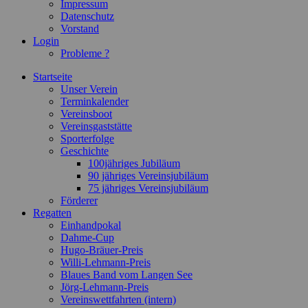
Impressum
Datenschutz
Vorstand
Login
Probleme ?
Startseite
Unser Verein
Terminkalender
Vereinsboot
Vereinsgaststätte
Sporterfolge
Geschichte
100jähriges Jubiläum
90 jähriges Vereinsjubiläum
75 jähriges Vereinsjubiläum
Förderer
Regatten
Einhandpokal
Dahme-Cup
Hugo-Bräuer-Preis
Willi-Lehmann-Preis
Blaues Band vom Langen See
Jörg-Lehmann-Preis
Vereinswettfahrten (intern)