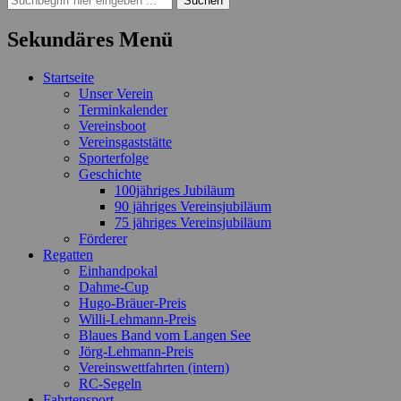
nach:
Sekundäres Menü
Zum
Startseite
Inhalt
Unser Verein
springen
Terminkalender
Vereinsboot
Vereinsgaststätte
Sporterfolge
Geschichte
100jähriges Jubiläum
90 jähriges Vereinsjubiläum
75 jähriges Vereinsjubiläum
Förderer
Regatten
Einhandpokal
Dahme-Cup
Hugo-Bräuer-Preis
Willi-Lehmann-Preis
Blaues Band vom Langen See
Jörg-Lehmann-Preis
Vereinswettfahrten (intern)
RC-Segeln
Fahrtensport