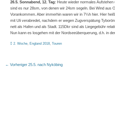
26.5. Sonnabend, 12. Tag:
Heute wieder normales Aufstehen 
sind es nur 28sm, von denen wir 24sm segeln. Bei Wind aus O 
Vorankommen. Aber immerhin waren wir in 7¼h hier. Hier heißt
mit Uli verabredet, nachdem er wegen Zugverspätung Tyborön h
nett als Hafen und als Stadt. 115Dkr sind als Liegegebühr relati
Nun kann es losgehen mit der Nordseeüberquerung, d.h. in de
Kategorien
2. Woche
,
England 2018
,
Touren
Beitragsnavigation
Vorheriger
← Vorheriger
25.5. nach Nyköbing
Beitrag: