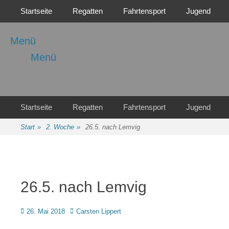
Primäres Menü
Zum
Startseite
Regatten
Fahrtensport
Jugend
Inhalt
springen
Menü
Menü
Regattasport und Wasserwandern - Freizeit mit der ganzen Familie
Wassersport-Verein
1921 e.V.
Sekundäres Menü
Zum
Startseite
Regatten
Fahrtensport
Jugend
Inhalt
springen
Start
»
2. Woche
»
26.5. nach Lemvig
26.5. nach Lemvig
Posted
Autor
26. Mai 2018
Carsten Lippert
on