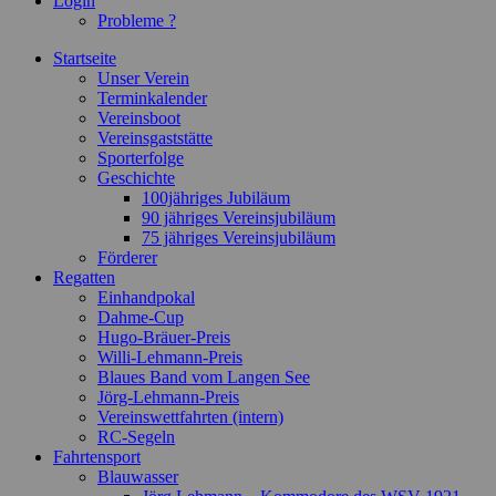
Login
Probleme ?
Startseite
Unser Verein
Terminkalender
Vereinsboot
Vereinsgaststätte
Sporterfolge
Geschichte
100jähriges Jubiläum
90 jähriges Vereinsjubiläum
75 jähriges Vereinsjubiläum
Förderer
Regatten
Einhandpokal
Dahme-Cup
Hugo-Bräuer-Preis
Willi-Lehmann-Preis
Blaues Band vom Langen See
Jörg-Lehmann-Preis
Vereinswettfahrten (intern)
RC-Segeln
Fahrtensport
Blauwasser