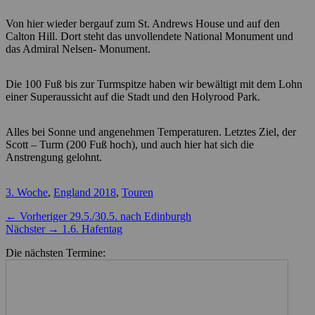
Von hier wieder bergauf zum St. Andrews House und auf den
Calton Hill. Dort steht das unvollendete National Monument und
das Admiral Nelsen- Monument.
Die 100 Fuß bis zur Turmspitze haben wir bewältigt mit dem Lohn
einer Superaussicht auf die Stadt und den Holyrood Park.
Alles bei Sonne und angenehmen Temperaturen. Letztes Ziel, der
Scott – Turm (200 Fuß hoch), und auch hier hat sich die
Anstrengung gelohnt.
Kategorien
3. Woche
,
England 2018
,
Touren
Beitragsnavigation
Vorheriger
← Vorheriger
29.5./30.5. nach Edinburgh
Nächster
Beitrag:
Nächster →
1.6. Hafentag
Beitrag:
Die nächsten Termine: