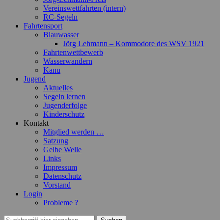
Vereinswettfahrten (intern)
RC-Segeln
Fahrtensport
Blauwasser
Jörg Lehmann – Kommodore des WSV 1921
Fahrtenwettbewerb
Wasserwandern
Kanu
Jugend
Aktuelles
Segeln lernen
Jugenderfolge
Kinderschutz
Kontakt
Mitglied werden …
Satzung
Gelbe Welle
Links
Impressum
Datenschutz
Vorstand
Login
Probleme ?
Suchen
Suchen