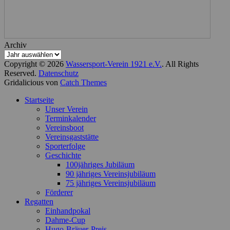
Archiv
Copyright © 2026
Wassersport-Verein 1921 e.V.
. All Rights
Reserved.
Datenschutz
Gridalicious von
Catch Themes
Nach
Startseite
oben
Unser Verein
scrollen
Terminkalender
Vereinsboot
Vereinsgaststätte
Sporterfolge
Geschichte
100jähriges Jubiläum
90 jähriges Vereinsjubiläum
75 jähriges Vereinsjubiläum
Förderer
Regatten
Einhandpokal
Dahme-Cup
Hugo-Bräuer-Preis