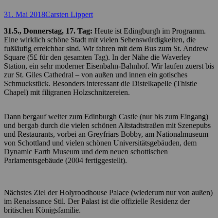
Posted
Autor
31. Mai 2018
Carsten Lippert
on
31.5., Donnerstag, 17. Tag:
Heute ist Edingburgh im Programm.
Eine wirklich schöne Stadt mit vielen Sehenswürdigkeiten, die
fußläufig erreichbar sind. Wir fahren mit dem Bus zum St. Andrew
Square (5£ für den gesamten Tag). In der Nähe die Waverley
Station, ein sehr moderner Eisenbahn-Bahnhof. Wir laufen zuerst bis
zur St. Giles Cathedral – von außen und innen ein gotisches
Schmuckstück. Besonders interessant die Distelkapelle (Thistle
Chapel) mit filigranen Holzschnitzereien.
Dann bergauf weiter zum Edinburgh Castle (nur bis zum Eingang)
und bergab durch die vielen schönen Altstadtstraßen mit Szenepubs
und Restaurants, vorbei an Greyfriars Bobby, am Nationalmuseum
von Schottland und vielen schönen Universitätsgebäuden, dem
Dynamic Earth Museum und dem neuen schottischen
Parlamentsgebäude (2004 fertiggestellt).
Nächstes Ziel der Holyroodhouse Palace (wiederum nur von außen)
im Renaissance Stil. Der Palast ist die offizielle Residenz der
britischen Königsfamilie.