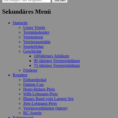
nach:
Sekundäres Menü
Zum
Startseite
Inhalt
Unser Verein
springen
Terminkalender
Vereinsboot
Vereinsgaststätte
Sporterfolge
Geschichte
100jähriges Jubiläum
90 jähriges Vereinsjubiläum
75 jähriges Vereinsjubiläum
Förderer
Regatten
Einhandpokal
Dahme-Cup
Hugo-Bräuer-Preis
Willi-Lehmann-Preis
Blaues Band vom Langen See
Jörg-Lehmann-Preis
Vereinswettfahrten (intern)
RC-Segeln
Fahrtensport