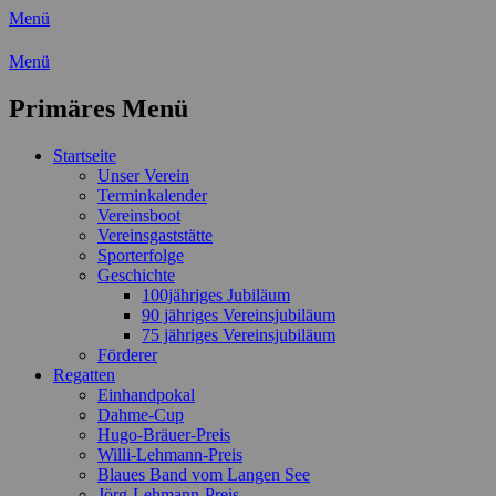
Menü
Wassersport-Verein 1921 e.V.
Menü
Regattasport und Wasserwandern -
Primäres Menü
Freizeit mit der ganzen Familie
Zum
Startseite
Inhalt
Unser Verein
springen
Terminkalender
Vereinsboot
Vereinsgaststätte
Sporterfolge
Geschichte
100jähriges Jubiläum
90 jähriges Vereinsjubiläum
75 jähriges Vereinsjubiläum
Förderer
Regatten
Einhandpokal
Dahme-Cup
Hugo-Bräuer-Preis
Willi-Lehmann-Preis
Blaues Band vom Langen See
Jörg-Lehmann-Preis