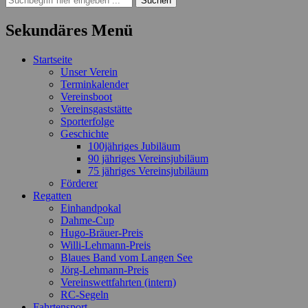
nach:
Sekundäres Menü
Zum
Startseite
Inhalt
Unser Verein
springen
Terminkalender
Vereinsboot
Vereinsgaststätte
Sporterfolge
Geschichte
100jähriges Jubiläum
90 jähriges Vereinsjubiläum
75 jähriges Vereinsjubiläum
Förderer
Regatten
Einhandpokal
Dahme-Cup
Hugo-Bräuer-Preis
Willi-Lehmann-Preis
Blaues Band vom Langen See
Jörg-Lehmann-Preis
Vereinswettfahrten (intern)
RC-Segeln
Fahrtensport