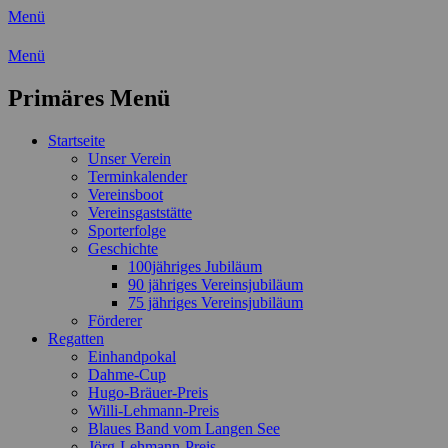
Menü
Wassersport-Verein 1921 e.V.
Menü
Regattasport und Wasserwandern - Freizei
Primäres Menü
Zum
Startseite
Inhalt
Unser Verein
springen
Terminkalender
Vereinsboot
Vereinsgaststätte
Sporterfolge
Geschichte
100jähriges Jubiläum
90 jähriges Vereinsjubiläum
75 jähriges Vereinsjubiläum
Förderer
Regatten
Einhandpokal
Dahme-Cup
Hugo-Bräuer-Preis
Willi-Lehmann-Preis
Blaues Band vom Langen See
Jörg-Lehmann-Preis