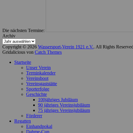
Die nächsten Termine:
Archiv
Copyright © 2026
Wassersport-Verein 1921 e.V.
. All Rights Reserve
Gridalicious von
Catch Themes
Nach
Startseite
oben
Unser Verein
scrollen
Terminkalender
Vereinsboot
Vereinsgaststätte
Sporterfolge
Geschichte
100jähriges Jubiläum
90 jähriges Vereinsjubiläum
75 jähriges Vereinsjubiläum
Förderer
Regatten
Einhandpokal
Dahme-Cup