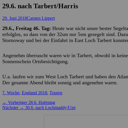
29.6. nach Tarbert/Harris
Posted
Autor
29. Juni 2018
Carsten Lippert
on
29.6., Freitag 46. Tag:
Heute war nicht unser bester Segelt
erfolglos, so dass von der 32sm nur 5sm gesegelt sind. Daz
Stornoway und bei der Einfahrt in East Loch Tarbert konnte
Angenehm überrascht waren wir in Tarbert, obwohl in keine
Sonnenschein Ortsbesichtigung.
U.a. laufen wir zum West Loch Tarbert und haben den Atlant
Der gesamte Abend bleibt sonnig und angenehm warm.
Kategorien
7. Woche
,
England 2018
,
Touren
Beitragsnavigation
Vorheriger
← Vorheriger
28.6. Hafentag
Nächster
Beitrag:
Nächster →
30.6. nach Lochmaddy/Uist
Beitrag: