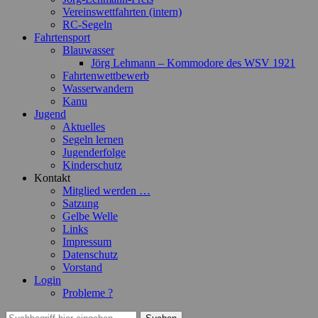
Vereinswettfahrten (intern)
RC-Segeln
Fahrtensport
Blauwasser
Jörg Lehmann – Kommodore des WSV 1921
Fahrtenwettbewerb
Wasserwandern
Kanu
Jugend
Aktuelles
Segeln lernen
Jugenderfolge
Kinderschutz
Kontakt
Mitglied werden …
Satzung
Gelbe Welle
Links
Impressum
Datenschutz
Vorstand
Login
Probleme ?
Suchen
Suchen