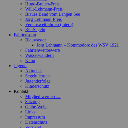
Hugo-Bräuer-Preis
Willi-Lehmann-Preis
Blaues Band vom Langen See
Jörg-Lehmann-Preis
Vereinswettfahrten (intern)
RC-Segeln
Fahrtensport
Blauwasser
Jörg Lehmann – Kommodore des WSV 1921
Fahrtenwettbewerb
Wasserwandern
Kanu
Jugend
Aktuelles
Segeln lernen
Jugenderfolge
Kinderschutz
Kontakt
Mitglied werden …
Satzung
Gelbe Welle
Links
Impressum
Datenschutz
Vorstand