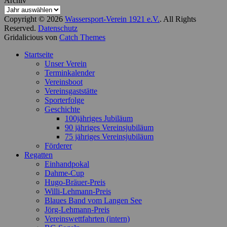
Archiv
Copyright © 2026
Wassersport-Verein 1921 e.V.
. All Rights
Reserved.
Datenschutz
Gridalicious von
Catch Themes
Nach
Startseite
oben
Unser Verein
scrollen
Terminkalender
Vereinsboot
Vereinsgaststätte
Sporterfolge
Geschichte
100jähriges Jubiläum
90 jähriges Vereinsjubiläum
75 jähriges Vereinsjubiläum
Förderer
Regatten
Einhandpokal
Dahme-Cup
Hugo-Bräuer-Preis
Willi-Lehmann-Preis
Blaues Band vom Langen See
Jörg-Lehmann-Preis
Vereinswettfahrten (intern)