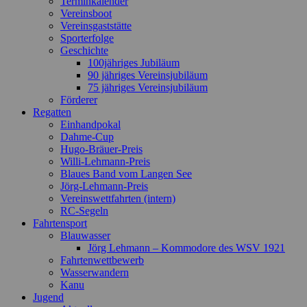
Terminkalender
Vereinsboot
Vereinsgaststätte
Sporterfolge
Geschichte
100jähriges Jubiläum
90 jähriges Vereinsjubiläum
75 jähriges Vereinsjubiläum
Förderer
Regatten
Einhandpokal
Dahme-Cup
Hugo-Bräuer-Preis
Willi-Lehmann-Preis
Blaues Band vom Langen See
Jörg-Lehmann-Preis
Vereinswettfahrten (intern)
RC-Segeln
Fahrtensport
Blauwasser
Jörg Lehmann – Kommodore des WSV 1921
Fahrtenwettbewerb
Wasserwandern
Kanu
Jugend