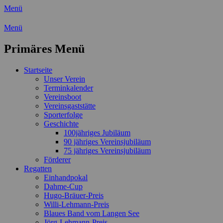
Menü
Wassersport-Verein 1921 e.V.
Menü
Regattasport und Wasserwandern -
Primäres Menü
Freizeit mit der ganzen Familie
Zum
Startseite
Inhalt
Unser Verein
springen
Terminkalender
Vereinsboot
Vereinsgaststätte
Sporterfolge
Geschichte
100jähriges Jubiläum
90 jähriges Vereinsjubiläum
75 jähriges Vereinsjubiläum
Förderer
Regatten
Einhandpokal
Dahme-Cup
Hugo-Bräuer-Preis
Willi-Lehmann-Preis
Blaues Band vom Langen See
Jörg-Lehmann-Preis