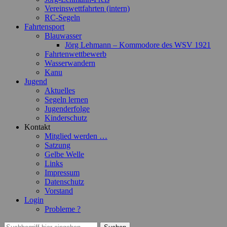
Vereinswettfahrten (intern)
RC-Segeln
Fahrtensport
Blauwasser
Jörg Lehmann – Kommodore des WSV 1921
Fahrtenwettbewerb
Wasserwandern
Kanu
Jugend
Aktuelles
Segeln lernen
Jugenderfolge
Kinderschutz
Kontakt
Mitglied werden …
Satzung
Gelbe Welle
Links
Impressum
Datenschutz
Vorstand
Login
Probleme ?
Suchen
Suchen