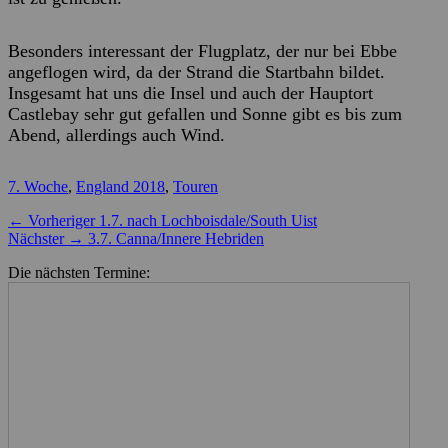
Besonders interessant der Flugplatz, der nur bei Ebbe
angeflogen wird, da der Strand die Startbahn bildet.
Insgesamt hat uns die Insel und auch der Hauptort
Castlebay sehr gut gefallen und Sonne gibt es bis zum
Abend, allerdings auch Wind.
Kategorien
7. Woche
,
England 2018
,
Touren
Beitragsnavigation
Vorheriger
← Vorheriger
1.7. nach Lochboisdale/South Uist
Nächster
Beitrag:
Nächster →
3.7. Canna/Innere Hebriden
Beitrag:
Die nächsten Termine: