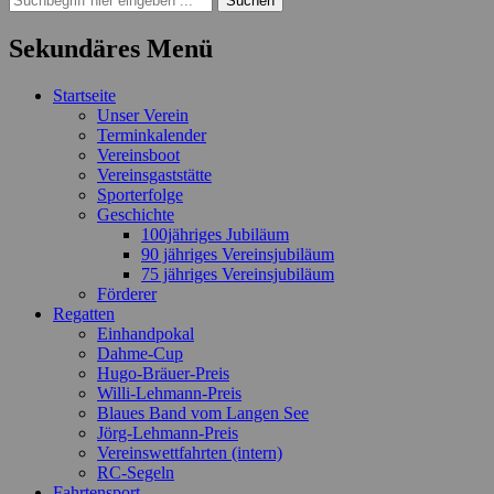
nach:
Sekundäres Menü
Zum
Startseite
Inhalt
Unser Verein
springen
Terminkalender
Vereinsboot
Vereinsgaststätte
Sporterfolge
Geschichte
100jähriges Jubiläum
90 jähriges Vereinsjubiläum
75 jähriges Vereinsjubiläum
Förderer
Regatten
Einhandpokal
Dahme-Cup
Hugo-Bräuer-Preis
Willi-Lehmann-Preis
Blaues Band vom Langen See
Jörg-Lehmann-Preis
Vereinswettfahrten (intern)
RC-Segeln
Fahrtensport