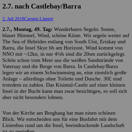
2.7. nach Castlebay/Barra
Posted
Autor
2. Juli 2018
Carsten Lippert
on
2.7., Montag, 49. Tag:
Wunderbares Segeln: Sonne,
blauer Himmel, Wind, schöne Küste. Wir segeln weiter auf
The Sea of Hebrides entlang von South Uist, Eriskay und
Barra, die Insel Skye bb am Horizont. Wind kommt von
NNO mit ~12kn, in nur 4¼h sind die 20sm zurückgelegt.
Schön schon vom Meer aus die weißen Sandstrände von
Vatersay und die Berge von Barra. In Castlebay/Barra
legen wir an einem Schwimmsteg an, eine ziemlich große
Anlage – allerdings ohne Toilette und Dusche. 30£ sind
trotzdem zu zahlen. Das Kisimul-Castle auf einer kleinen
Insel in der Bucht kann man zwar besichtigen, es soll sich
aber nicht besonders lohnen.
Von der Kirche am Berghang hat man einen schönen
Blick. Wir entscheiden uns für eine Busfahrt mit dem
Linienbus rund um die Insel, beeindruckende Landschaft
ist zu genießen.