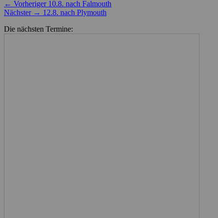
Beitragsnavigation
Vorheriger
← Vorheriger
10.8. nach Falmouth
Nächster
Beitrag:
Nächster →
12.8. nach Plymouth
Beitrag:
Die nächsten Termine: