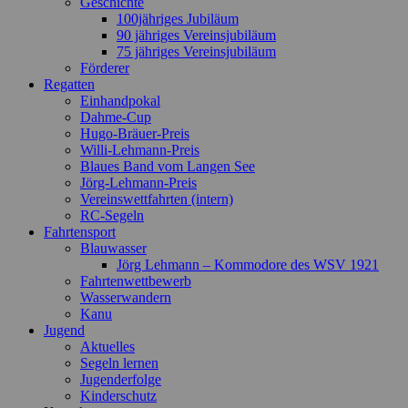
Geschichte
100jähriges Jubiläum
90 jähriges Vereinsjubiläum
75 jähriges Vereinsjubiläum
Förderer
Regatten
Einhandpokal
Dahme-Cup
Hugo-Bräuer-Preis
Willi-Lehmann-Preis
Blaues Band vom Langen See
Jörg-Lehmann-Preis
Vereinswettfahrten (intern)
RC-Segeln
Fahrtensport
Blauwasser
Jörg Lehmann – Kommodore des WSV 1921
Fahrtenwettbewerb
Wasserwandern
Kanu
Jugend
Aktuelles
Segeln lernen
Jugenderfolge
Kinderschutz