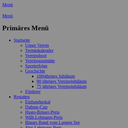
Menü
Wassersport-Verein 1921 e.V.
Menü
Regattasport und Wasserwandern -
Primäres Menü
Freizeit mit der ganzen Familie
Zum
Startseite
Inhalt
Unser Verein
springen
Terminkalender
Vereinsboot
Vereinsgaststätte
Sporterfolge
Geschichte
100jähriges Jubiläum
90 jähriges Vereinsjubiläum
75 jähriges Vereinsjubiläum
Förderer
Regatten
Einhandpokal
Dahme-Cup
Hugo-Bräuer-Preis
Willi-Lehmann-Preis
Blaues Band vom Langen See
Jörg-Lehmann-Preis