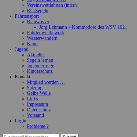
Vereinswettfahrten (intern)
RC-Segeln
Fahrtensport
Blauwasser
Jörg Lehmann – Kommodore des WSV 1921
Fahrtenwettbewerb
Wasserwandern
Kanu
Jugend
Aktuelles
Segeln lernen
Jugenderfolge
Kinderschutz
Kontakt
Mitglied werden …
Satzung
Gelbe Welle
Links
Impressum
Datenschutz
Vorstand
Login
Probleme ?
Suchen
Suchen