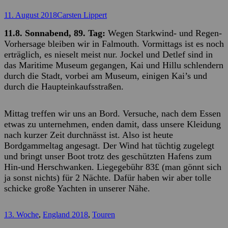
Posted
Autor
11. August 2018
Carsten Lippert
on
11.8. Sonnabend, 89. Tag:
Wegen Starkwind- und Regen-
Vorhersage bleiben wir in Falmouth. Vormittags ist es noch
erträglich, es nieselt meist nur. Jockel und Detlef sind in
das Maritime Museum gegangen, Kai und Hillu schlendern
durch die Stadt, vorbei am Museum, einigen Kai’s und
durch die Haupteinkaufsstraßen.
Mittag treffen wir uns an Bord. Versuche, nach dem Essen
etwas zu unternehmen, enden damit, dass unsere Kleidung
nach kurzer Zeit durchnässt ist. Also ist heute
Bordgammeltag angesagt. Der Wind hat tüchtig zugelegt
und bringt unser Boot trotz des geschützten Hafens zum
Hin-und Herschwanken. Liegegebühr 83
£
(man gönnt sich
ja sonst nichts) für 2 Nächte. Dafür haben wir aber tolle
schicke große Yachten in unserer Nähe.
Kategorien
13. Woche
,
England 2018
,
Touren