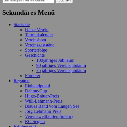
nach:
Sekundäres Menü
Zum
Startseite
Inhalt
Unser Verein
springen
Terminkalender
Vereinsboot
Vereinsgaststätte
Sporterfolge
Geschichte
100jähriges Jubiläum
90 jähriges Vereinsjubiläum
75 jähriges Vereinsjubiläum
Förderer
Regatten
Einhandpokal
Dahme-Cup
Hugo-Bräuer-Preis
Willi-Lehmann-Preis
Blaues Band vom Langen See
Jörg-Lehmann-Preis
Vereinswettfahrten (intern)
RC-Segeln
Fahrtensport