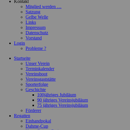
Kontakt
Mitglied werden …
Satzung
Gelbe Welle
Links
Impressum
Datenschutz
Vorstand
Login
Probleme ?
Startseite
Unser Verein
Terminkalender
Vereinsboot
Vereinsgaststätte
Sporterfolge
Geschichte
100jähriges Jubiläum
90 jähriges Vereinsjubiläum
75 jähriges Vereinsjubiläum
Förderer
Regatten
Einhandpokal
Dahme-Cup