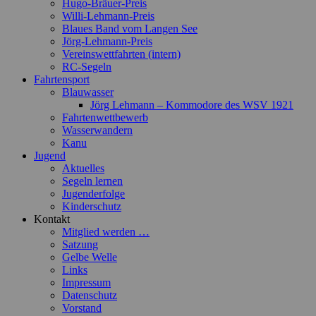
Hugo-Bräuer-Preis
Willi-Lehmann-Preis
Blaues Band vom Langen See
Jörg-Lehmann-Preis
Vereinswettfahrten (intern)
RC-Segeln
Fahrtensport
Blauwasser
Jörg Lehmann – Kommodore des WSV 1921
Fahrtenwettbewerb
Wasserwandern
Kanu
Jugend
Aktuelles
Segeln lernen
Jugenderfolge
Kinderschutz
Kontakt
Mitglied werden …
Satzung
Gelbe Welle
Links
Impressum
Datenschutz
Vorstand