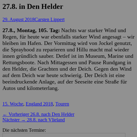
27.8. in Den Helder
Posted
Autor
29. August 2018
Carsten Lippert
on
27.8., Montag, 105. Tag:
Nachts war starker Wind und
Regen, für heute war ebenfalls starker Wind angesagt – wir
bleiben im Hafen. Der Vormittag wird von Jockel genutzt,
die Sprayhood zu reparieren und Hillu macht mal wieder
innen gründlich sauber. Detlef ist im Museum, Marine und
Rettungsboote. Nach Mittagessen und Pause Rundgang in
den Helder, die Grachten und der Deich. Gegen den Wind
auf dem Deich war heute schwierig. Der Deich ist eine
beeindruckende Anlage, auf der Seeseite eine Straße für
Autos und kilometerlang.
Kategorien
15. Woche
,
England 2018
,
Touren
Beitragsnavigation
Vorheriger
← Vorheriger
26.8. nach Den Helder
Nächster
Beitrag:
Nächster →
28.8. nach Vlieland
Beitrag:
Die nächsten Termine: