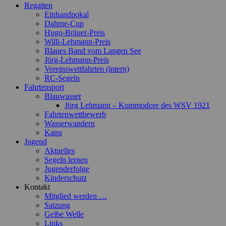
Regatten
Einhandpokal
Dahme-Cup
Hugo-Bräuer-Preis
Willi-Lehmann-Preis
Blaues Band vom Langen See
Jörg-Lehmann-Preis
Vereinswettfahrten (intern)
RC-Segeln
Fahrtensport
Blauwasser
Jörg Lehmann – Kommodore des WSV 1921
Fahrtenwettbewerb
Wasserwandern
Kanu
Jugend
Aktuelles
Segeln lernen
Jugenderfolge
Kinderschutz
Kontakt
Mitglied werden …
Satzung
Gelbe Welle
Links