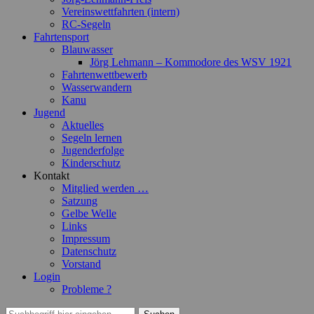
Vereinswettfahrten (intern)
RC-Segeln
Fahrtensport
Blauwasser
Jörg Lehmann – Kommodore des WSV 1921
Fahrtenwettbewerb
Wasserwandern
Kanu
Jugend
Aktuelles
Segeln lernen
Jugenderfolge
Kinderschutz
Kontakt
Mitglied werden …
Satzung
Gelbe Welle
Links
Impressum
Datenschutz
Vorstand
Login
Probleme ?
Suchen
Suchen