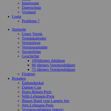
Impressum
Datenschutz
Vorstand
Login
Probleme ?
Startseite
Unser Verein
Terminkalender
Vereinsboot
Vereinsgaststätte
Sporterfolge
Geschichte
100jähriges Jubiläum
90 jähriges Vereinsjubiläum
75 jähriges Vereinsjubiläum
Förderer
Regatten
Einhandpokal
Dahme-Cup
Hugo-Bräuer-Preis
Willi-Lehmann-Preis
Blaues Band vom Langen See
Jörg-Lehmann-Preis
Vereinswettfahrten (intern)