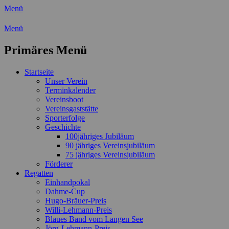
Menü
Wassersport-Verein 1921 e.V.
Menü
Regattasport und Wasserwandern -
Primäres Menü
Freizeit mit der ganzen Familie
Zum
Startseite
Inhalt
Unser Verein
springen
Terminkalender
Vereinsboot
Vereinsgaststätte
Sporterfolge
Geschichte
100jähriges Jubiläum
90 jähriges Vereinsjubiläum
75 jähriges Vereinsjubiläum
Förderer
Regatten
Einhandpokal
Dahme-Cup
Hugo-Bräuer-Preis
Willi-Lehmann-Preis
Blaues Band vom Langen See
Jörg-Lehmann-Preis