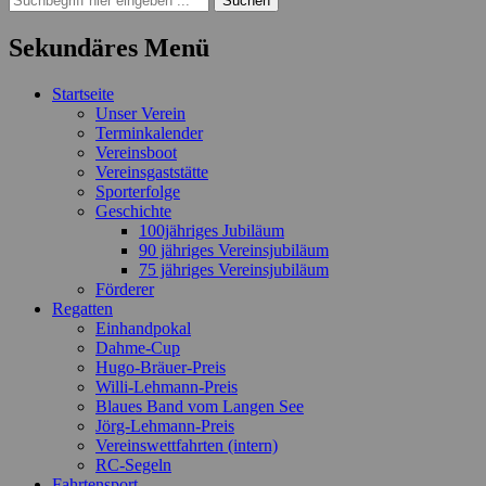
nach:
Sekundäres Menü
Zum
Startseite
Inhalt
Unser Verein
springen
Terminkalender
Vereinsboot
Vereinsgaststätte
Sporterfolge
Geschichte
100jähriges Jubiläum
90 jähriges Vereinsjubiläum
75 jähriges Vereinsjubiläum
Förderer
Regatten
Einhandpokal
Dahme-Cup
Hugo-Bräuer-Preis
Willi-Lehmann-Preis
Blaues Band vom Langen See
Jörg-Lehmann-Preis
Vereinswettfahrten (intern)
RC-Segeln
Fahrtensport