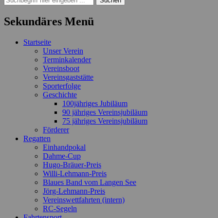
nach:
Sekundäres Menü
Zum
Startseite
Inhalt
Unser Verein
springen
Terminkalender
Vereinsboot
Vereinsgaststätte
Sporterfolge
Geschichte
100jähriges Jubiläum
90 jähriges Vereinsjubiläum
75 jähriges Vereinsjubiläum
Förderer
Regatten
Einhandpokal
Dahme-Cup
Hugo-Bräuer-Preis
Willi-Lehmann-Preis
Blaues Band vom Langen See
Jörg-Lehmann-Preis
Vereinswettfahrten (intern)
RC-Segeln
Fahrtensport