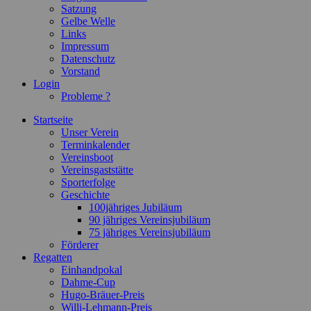
Satzung
Gelbe Welle
Links
Impressum
Datenschutz
Vorstand
Login
Probleme ?
Startseite
Unser Verein
Terminkalender
Vereinsboot
Vereinsgaststätte
Sporterfolge
Geschichte
100jähriges Jubiläum
90 jähriges Vereinsjubiläum
75 jähriges Vereinsjubiläum
Förderer
Regatten
Einhandpokal
Dahme-Cup
Hugo-Bräuer-Preis
Willi-Lehmann-Preis