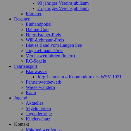
90 jähriges Vereinsjubiläum
75 jähriges Vereinsjubiläum
Förderer
Regatten
Einhandpokal
Dahme-Cup
Hugo-Bräuer-Preis
Willi-Lehmann-Preis
Blaues Band vom Langen See
Jörg-Lehmann-Preis
Vereinswettfahrten (intern)
RC-Segeln
Fahrtensport
Blauwasser
Jörg Lehmann – Kommodore des WSV 1921
Fahrtenwettbewerb
Wasserwandern
Kanu
Jugend
Aktuelles
Segeln lernen
Jugenderfolge
Kinderschutz
Kontakt
Mitglied werden …