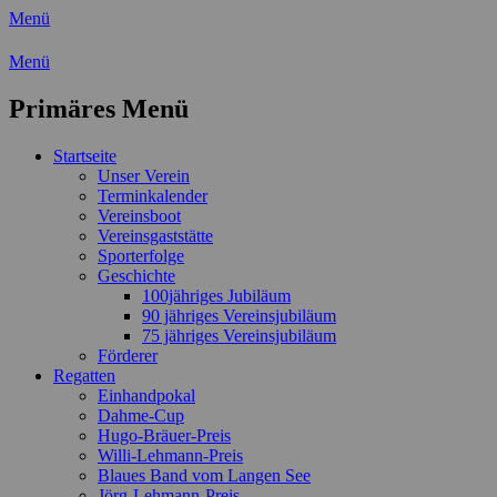
Menü
Wassersport-Verein 1921 e.V.
Menü
Regattasport und Wasserwandern -
Primäres Menü
Freizeit mit der ganzen Familie
Zum
Startseite
Inhalt
Unser Verein
springen
Terminkalender
Vereinsboot
Vereinsgaststätte
Sporterfolge
Geschichte
100jähriges Jubiläum
90 jähriges Vereinsjubiläum
75 jähriges Vereinsjubiläum
Förderer
Regatten
Einhandpokal
Dahme-Cup
Hugo-Bräuer-Preis
Willi-Lehmann-Preis
Blaues Band vom Langen See
Jörg-Lehmann-Preis