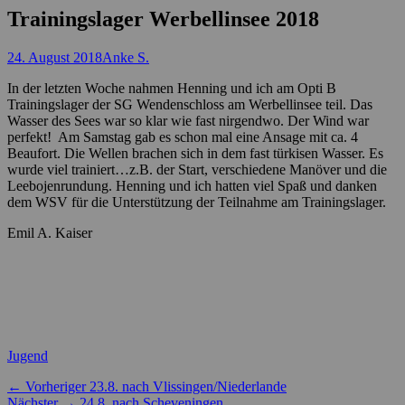
Trainingslager Werbellinsee 2018
Posted
Autor
24. August 2018
Anke S.
on
In der letzten Woche nahmen Henning und ich am Opti B
Trainingslager der SG Wendenschloss am Werbellinsee teil. Das
Wasser des Sees war so klar wie fast nirgendwo. Der Wind war
perfekt! Am Samstag gab es schon mal eine Ansage mit ca. 4
Beaufort. Die Wellen brachen sich in dem fast türkisen Wasser. Es
wurde viel trainiert…z.B. der Start, verschiedene Manöver und die
Leebojenrundung. Henning und ich hatten viel Spaß und danken
dem WSV für die Unterstützung der Teilnahme am Trainingslager.
Emil A. Kaiser
Kategorien
Jugend
Beitragsnavigation
Vorheriger
← Vorheriger
23.8. nach Vlissingen/Niederlande
Nächster
Beitrag:
Nächster →
24.8. nach Scheveningen