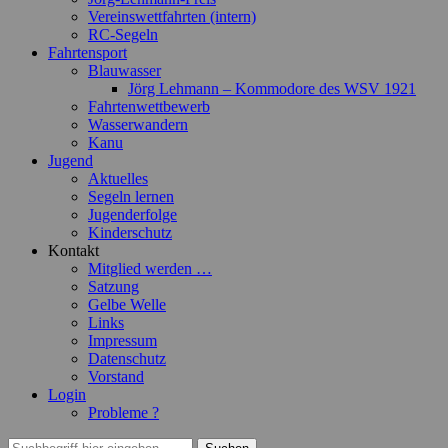
Vereinswettfahrten (intern)
RC-Segeln
Fahrtensport
Blauwasser
Jörg Lehmann – Kommodore des WSV 1921
Fahrtenwettbewerb
Wasserwandern
Kanu
Jugend
Aktuelles
Segeln lernen
Jugenderfolge
Kinderschutz
Kontakt
Mitglied werden …
Satzung
Gelbe Welle
Links
Impressum
Datenschutz
Vorstand
Login
Probleme ?
Suchen
Suchen