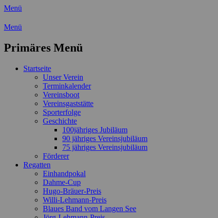
Menü
Wassersport-Verein 1921 e.V.
Menü
Regattasport und Wasserwandern -
Primäres Menü
Freizeit mit der ganzen Familie
Zum
Startseite
Inhalt
Unser Verein
springen
Terminkalender
Vereinsboot
Vereinsgaststätte
Sporterfolge
Geschichte
100jähriges Jubiläum
90 jähriges Vereinsjubiläum
75 jähriges Vereinsjubiläum
Förderer
Regatten
Einhandpokal
Dahme-Cup
Hugo-Bräuer-Preis
Willi-Lehmann-Preis
Blaues Band vom Langen See
Jörg-Lehmann-Preis