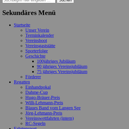
nach:
Sekundäres Menü
Zum
Startseite
Inhalt
Unser Verein
springen
Terminkalender
Vereinsboot
Vereinsgaststätte
Sporterfolge
Geschichte
100jähriges Jubiläum
90 jähriges Vereinsjubiläum
75 jähriges Vereinsjubiläum
Förderer
Regatten
Einhandpokal
Dahme-Cup
Hugo-Bräuer-Preis
Willi-Lehmann-Preis
Blaues Band vom Langen See
Jörg-Lehmann-Preis
Vereinswettfahrten (intern)
RC-Segeln
Fahrtensport