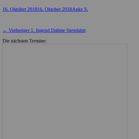
Posted
Autor
16. Oktober 2018
16. Oktober 2018
Anke S.
on
Beitragsnavigation
Vorheriger
← Vorheriger
1. Jugend Dahme Sternfahrt
Beitrag:
Die nächsten Termine: