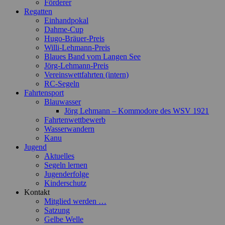
Förderer
Regatten
Einhandpokal
Dahme-Cup
Hugo-Bräuer-Preis
Willi-Lehmann-Preis
Blaues Band vom Langen See
Jörg-Lehmann-Preis
Vereinswettfahrten (intern)
RC-Segeln
Fahrtensport
Blauwasser
Jörg Lehmann – Kommodore des WSV 1921
Fahrtenwettbewerb
Wasserwandern
Kanu
Jugend
Aktuelles
Segeln lernen
Jugenderfolge
Kinderschutz
Kontakt
Mitglied werden …
Satzung
Gelbe Welle