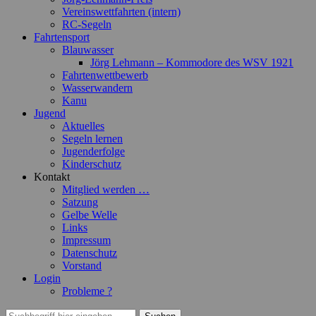
Vereinswettfahrten (intern)
RC-Segeln
Fahrtensport
Blauwasser
Jörg Lehmann – Kommodore des WSV 1921
Fahrtenwettbewerb
Wasserwandern
Kanu
Jugend
Aktuelles
Segeln lernen
Jugenderfolge
Kinderschutz
Kontakt
Mitglied werden …
Satzung
Gelbe Welle
Links
Impressum
Datenschutz
Vorstand
Login
Probleme ?
Suchen
Suchen