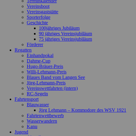
Terminkalender
Vereinsboot
Vereinsgaststätte
Sporterfolge
Geschichte
100jähriges Jubiläum
90 jähriges Vereinsjubiläum
75 jähriges Vereinsjubiläum
Förderer
Regatten
Einhandpokal
Dahme-Cup
Hugo-Bräuer-Preis
Willi-Lehmann-Preis
Blaues Band vom Langen See
Jörg-Lehmann-Preis
Vereinswettfahrten (intern)
RC-Segeln
Fahrtensport
Blauwasser
Jörg Lehmann – Kommodore des WSV 1921
Fahrtenwettbewerb
Wasserwandern
Kanu
Jugend