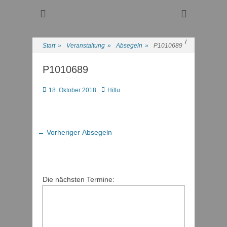
Regattasport und Wasserwandern - Freizeit mit der ganzen
Wassersport-Verein
Familie
1921 e.V.
/
Start
»
Veranstaltung
»
Absegeln
»
P1010689
P1010689
Posted
Autor
18. Oktober 2018
Hillu
on
Beitragsnavigation
Vorheriger
← Vorheriger
Absegeln
Beitrag:
Die nächsten Termine: