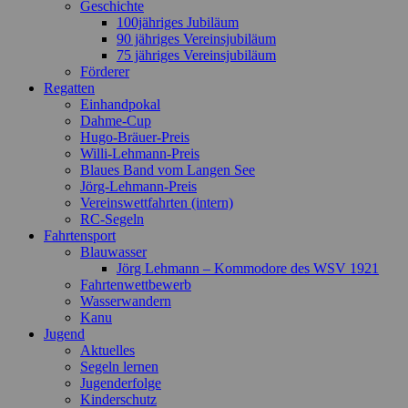
Geschichte
100jähriges Jubiläum
90 jähriges Vereinsjubiläum
75 jähriges Vereinsjubiläum
Förderer
Regatten
Einhandpokal
Dahme-Cup
Hugo-Bräuer-Preis
Willi-Lehmann-Preis
Blaues Band vom Langen See
Jörg-Lehmann-Preis
Vereinswettfahrten (intern)
RC-Segeln
Fahrtensport
Blauwasser
Jörg Lehmann – Kommodore des WSV 1921
Fahrtenwettbewerb
Wasserwandern
Kanu
Jugend
Aktuelles
Segeln lernen
Jugenderfolge
Kinderschutz