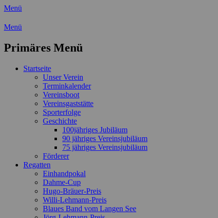
Menü
Wassersport-Verein 1921 e.V.
Menü
Regattasport und Wasserwandern -
Primäres Menü
Freizeit mit der ganzen Familie
Zum
Startseite
Inhalt
Unser Verein
springen
Terminkalender
Vereinsboot
Vereinsgaststätte
Sporterfolge
Geschichte
100jähriges Jubiläum
90 jähriges Vereinsjubiläum
75 jähriges Vereinsjubiläum
Förderer
Regatten
Einhandpokal
Dahme-Cup
Hugo-Bräuer-Preis
Willi-Lehmann-Preis
Blaues Band vom Langen See
Jörg-Lehmann-Preis