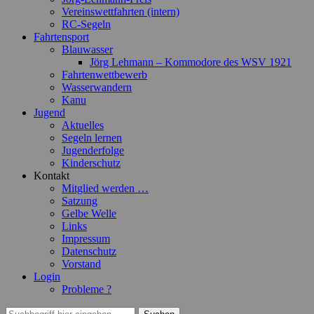
Vereinswettfahrten (intern)
RC-Segeln
Fahrtensport
Blauwasser
Jörg Lehmann – Kommodore des WSV 1921
Fahrtenwettbewerb
Wasserwandern
Kanu
Jugend
Aktuelles
Segeln lernen
Jugenderfolge
Kinderschutz
Kontakt
Mitglied werden …
Satzung
Gelbe Welle
Links
Impressum
Datenschutz
Vorstand
Login
Probleme ?
Suchen
Suchen