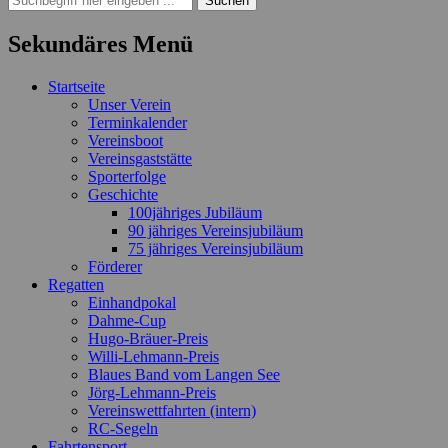
nach:
Sekundäres Menü
Zum
Startseite
Inhalt
Unser Verein
springen
Terminkalender
Vereinsboot
Vereinsgaststätte
Sporterfolge
Geschichte
100jähriges Jubiläum
90 jähriges Vereinsjubiläum
75 jähriges Vereinsjubiläum
Förderer
Regatten
Einhandpokal
Dahme-Cup
Hugo-Bräuer-Preis
Willi-Lehmann-Preis
Blaues Band vom Langen See
Jörg-Lehmann-Preis
Vereinswettfahrten (intern)
RC-Segeln
Fahrtensport