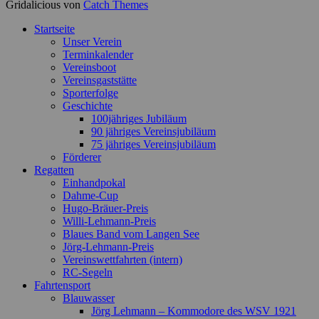
Gridalicious von
Catch Themes
Nach
Startseite
oben
Unser Verein
scrollen
Terminkalender
Vereinsboot
Vereinsgaststätte
Sporterfolge
Geschichte
100jähriges Jubiläum
90 jähriges Vereinsjubiläum
75 jähriges Vereinsjubiläum
Förderer
Regatten
Einhandpokal
Dahme-Cup
Hugo-Bräuer-Preis
Willi-Lehmann-Preis
Blaues Band vom Langen See
Jörg-Lehmann-Preis
Vereinswettfahrten (intern)
RC-Segeln
Fahrtensport
Blauwasser
Jörg Lehmann – Kommodore des WSV 1921