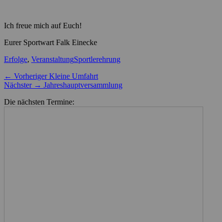
Ich freue mich auf Euch!
Eurer Sportwart Falk Einecke
Kategorien
Schlagworte
Erfolge
,
Veranstaltung
Sportlerehrung
Beitragsnavigation
Vorheriger
← Vorheriger
Kleine Umfahrt
Nächster
Beitrag:
Nächster →
Jahreshauptversammlung
Beitrag:
Die nächsten Termine: