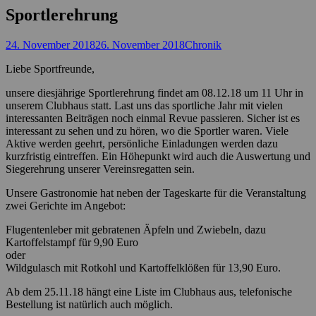
Sportlerehrung
Posted
Autor
24. November 2018
26. November 2018
Chronik
on
Liebe Sportfreunde,
unsere diesjährige Sportlerehrung findet am 08.12.18 um 11 Uhr in
unserem Clubhaus statt. Last uns das sportliche Jahr mit vielen
interessanten Beiträgen noch einmal Revue passieren. Sicher ist es
interessant zu sehen und zu hören, wo die Sportler waren. Viele
Aktive werden geehrt, persönliche Einladungen werden dazu
kurzfristig eintreffen. Ein Höhepunkt wird auch die Auswertung und
Siegerehrung unserer Vereinsregatten sein.
Unsere Gastronomie hat neben der Tageskarte für die Veranstaltung
zwei Gerichte im Angebot:
Flugentenleber mit gebratenen Äpfeln und Zwiebeln, dazu
Kartoffelstampf für 9,90 Euro
oder
Wildgulasch mit Rotkohl und Kartoffelklößen für 13,90 Euro.
Ab dem 25.11.18 hängt eine Liste im Clubhaus aus, telefonische
Bestellung ist natürlich auch möglich.