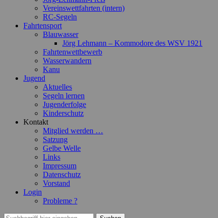
Vereinswettfahrten (intern)
RC-Segeln
Fahrtensport
Blauwasser
Jörg Lehmann – Kommodore des WSV 1921
Fahrtenwettbewerb
Wasserwandern
Kanu
Jugend
Aktuelles
Segeln lernen
Jugenderfolge
Kinderschutz
Kontakt
Mitglied werden …
Satzung
Gelbe Welle
Links
Impressum
Datenschutz
Vorstand
Login
Probleme ?
Suchen
Suchen