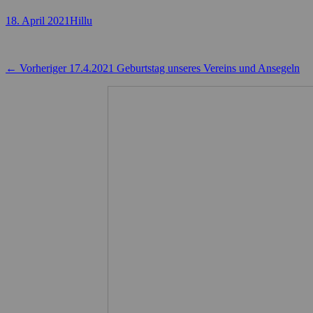
Posted
Autor
18. April 2021
Hillu
on
Beitragsnavigation
Vorheriger
← Vorheriger
17.4.2021 Geburtstag unseres Vereins und Ansegeln
Beitrag: