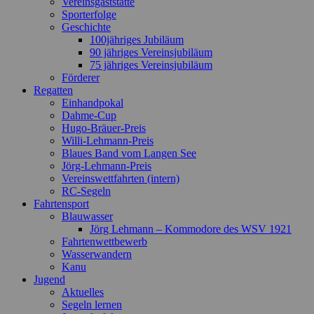
Vereinsgaststätte
Sporterfolge
Geschichte
100jähriges Jubiläum
90 jähriges Vereinsjubiläum
75 jähriges Vereinsjubiläum
Förderer
Regatten
Einhandpokal
Dahme-Cup
Hugo-Bräuer-Preis
Willi-Lehmann-Preis
Blaues Band vom Langen See
Jörg-Lehmann-Preis
Vereinswettfahrten (intern)
RC-Segeln
Fahrtensport
Blauwasser
Jörg Lehmann – Kommodore des WSV 1921
Fahrtenwettbewerb
Wasserwandern
Kanu
Jugend
Aktuelles
Segeln lernen