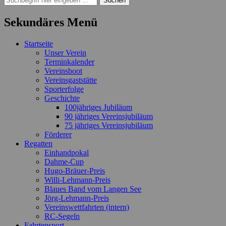
nach:
Sekundäres Menü
Zum
Startseite
Inhalt
Unser Verein
springen
Terminkalender
Vereinsboot
Vereinsgaststätte
Sporterfolge
Geschichte
100jähriges Jubiläum
90 jähriges Vereinsjubiläum
75 jähriges Vereinsjubiläum
Förderer
Regatten
Einhandpokal
Dahme-Cup
Hugo-Bräuer-Preis
Willi-Lehmann-Preis
Blaues Band vom Langen See
Jörg-Lehmann-Preis
Vereinswettfahrten (intern)
RC-Segeln
Fahrtensport