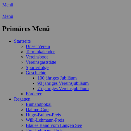
Menü
Wassersport-Verein 1921 e.V.
Menü
Regattasport und Wasserwandern - Freizei
Primäres Menü
Zum
Startseite
Inhalt
Unser Verein
springen
Terminkalender
Vereinsboot
Vereinsgaststätte
Sporterfolge
Geschichte
100jähriges Jubiläum
90 jähriges Vereinsjubiläum
75 jähriges Vereinsjubiläum
Förderer
Regatten
Einhandpokal
Dahme-Cup
Hugo-Bräuer-Preis
Willi-Lehmann-Preis
Blaues Band vom Langen See
Jörg-Lehmann-Preis