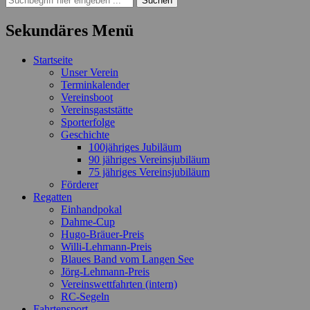
nach:
Sekundäres Menü
Zum
Startseite
Inhalt
Unser Verein
springen
Terminkalender
Vereinsboot
Vereinsgaststätte
Sporterfolge
Geschichte
100jähriges Jubiläum
90 jähriges Vereinsjubiläum
75 jähriges Vereinsjubiläum
Förderer
Regatten
Einhandpokal
Dahme-Cup
Hugo-Bräuer-Preis
Willi-Lehmann-Preis
Blaues Band vom Langen See
Jörg-Lehmann-Preis
Vereinswettfahrten (intern)
RC-Segeln
Fahrtensport