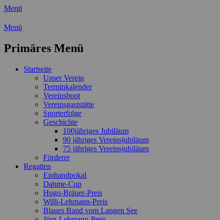
Menü
Wassersport-Verein 1921 e.V.
Menü
Regattasport und Wasserwandern - Freizei
Primäres Menü
Zum
Startseite
Inhalt
Unser Verein
springen
Terminkalender
Vereinsboot
Vereinsgaststätte
Sporterfolge
Geschichte
100jähriges Jubiläum
90 jähriges Vereinsjubiläum
75 jähriges Vereinsjubiläum
Förderer
Regatten
Einhandpokal
Dahme-Cup
Hugo-Bräuer-Preis
Willi-Lehmann-Preis
Blaues Band vom Langen See
Jörg-Lehmann-Preis