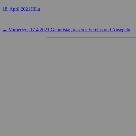
Posted
Autor
18. April 2021
Hillu
on
Beitragsnavigation
Vorheriger
← Vorheriger
17.4.2021 Geburtstag unseres Vereins und Ansegeln
Beitrag: