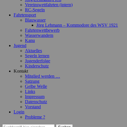
Vereinswettfahrten (intern)
RC-Segeln
Fahrtensport
Blauwasser
Jörg Lehmann – Kommodore des WSV 1921
Fahrtenwettbewerb
Wasserwandern
Kanu
Jugend
Aktuelles
Segeln lernen
Jugenderfolge
Kinderschutz
Kontakt
Mitglied werden …
Satzung
Gelbe Welle
Links
Impressum
Datenschutz
Vorstand
Login
Probleme ?
Suchen
Suchen