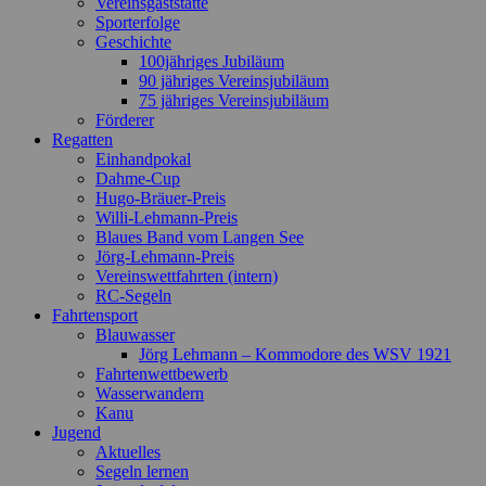
Vereinsgaststätte
Sporterfolge
Geschichte
100jähriges Jubiläum
90 jähriges Vereinsjubiläum
75 jähriges Vereinsjubiläum
Förderer
Regatten
Einhandpokal
Dahme-Cup
Hugo-Bräuer-Preis
Willi-Lehmann-Preis
Blaues Band vom Langen See
Jörg-Lehmann-Preis
Vereinswettfahrten (intern)
RC-Segeln
Fahrtensport
Blauwasser
Jörg Lehmann – Kommodore des WSV 1921
Fahrtenwettbewerb
Wasserwandern
Kanu
Jugend
Aktuelles
Segeln lernen