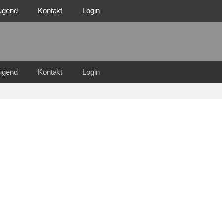
ugend
Kontakt
Login
n Familie
n 1921 e.V.
ugend
Kontakt
Login