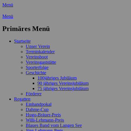
Menü
Wassersport-Verein 1921 e.V.
Menü
Regattasport und Wasserwandern -
Primäres Menü
Freizeit mit der ganzen Familie
Zum
Startseite
Inhalt
Unser Verein
springen
Terminkalender
Vereinsboot
Vereinsgaststätte
Sporterfolge
Geschichte
100jähriges Jubiläum
90 jähriges Vereinsjubiläum
75 jähriges Vereinsjubiläum
Förderer
Regatten
Einhandpokal
Dahme-Cup
Hugo-Bräuer-Preis
Willi-Lehmann-Preis
Blaues Band vom Langen See
Jörg-Lehmann-Preis