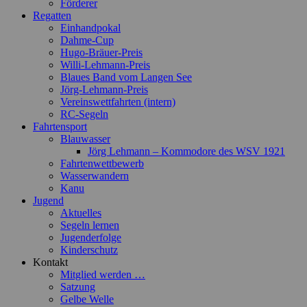
Förderer
Regatten
Einhandpokal
Dahme-Cup
Hugo-Bräuer-Preis
Willi-Lehmann-Preis
Blaues Band vom Langen See
Jörg-Lehmann-Preis
Vereinswettfahrten (intern)
RC-Segeln
Fahrtensport
Blauwasser
Jörg Lehmann – Kommodore des WSV 1921
Fahrtenwettbewerb
Wasserwandern
Kanu
Jugend
Aktuelles
Segeln lernen
Jugenderfolge
Kinderschutz
Kontakt
Mitglied werden …
Satzung
Gelbe Welle