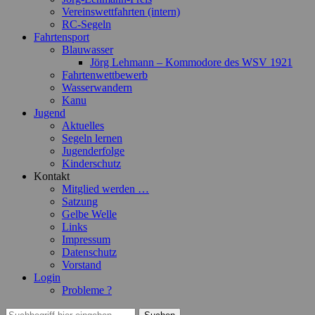
Vereinswettfahrten (intern)
RC-Segeln
Fahrtensport
Blauwasser
Jörg Lehmann – Kommodore des WSV 1921
Fahrtenwettbewerb
Wasserwandern
Kanu
Jugend
Aktuelles
Segeln lernen
Jugenderfolge
Kinderschutz
Kontakt
Mitglied werden …
Satzung
Gelbe Welle
Links
Impressum
Datenschutz
Vorstand
Login
Probleme ?
Suchen
Suchen