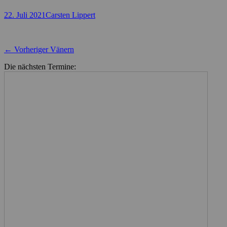
Posted
Autor
22. Juli 2021
Carsten Lippert
on
Beitragsnavigation
Vorheriger
← Vorheriger
Vänern
Beitrag:
Die nächsten Termine: