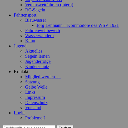
Vereinswettfahrten (intern)
RC-Segeln
Fahrtensport
Blauwasser
Jörg Lehmann – Kommodore des WSV 1921
Fahrtenwettbewerb
Wasserwandern
Kanu
Jugend
Aktuelles
Segeln lernen
Jugenderfolge
Kinderschutz
Kontakt
Mitglied werden …
Satzung
Gelbe Welle
Links
Impressum
Datenschutz
Vorstand
Login
Probleme ?
Suchen
Suchen