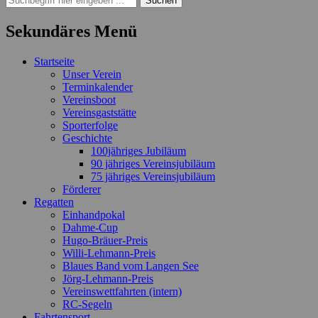
nach:
Sekundäres Menü
Zum
Startseite
Inhalt
Unser Verein
springen
Terminkalender
Vereinsboot
Vereinsgaststätte
Sporterfolge
Geschichte
100jähriges Jubiläum
90 jähriges Vereinsjubiläum
75 jähriges Vereinsjubiläum
Förderer
Regatten
Einhandpokal
Dahme-Cup
Hugo-Bräuer-Preis
Willi-Lehmann-Preis
Blaues Band vom Langen See
Jörg-Lehmann-Preis
Vereinswettfahrten (intern)
RC-Segeln
Fahrtensport