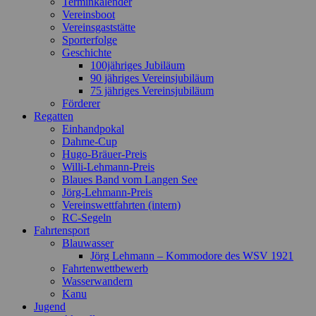
Terminkalender
Vereinsboot
Vereinsgaststätte
Sporterfolge
Geschichte
100jähriges Jubiläum
90 jähriges Vereinsjubiläum
75 jähriges Vereinsjubiläum
Förderer
Regatten
Einhandpokal
Dahme-Cup
Hugo-Bräuer-Preis
Willi-Lehmann-Preis
Blaues Band vom Langen See
Jörg-Lehmann-Preis
Vereinswettfahrten (intern)
RC-Segeln
Fahrtensport
Blauwasser
Jörg Lehmann – Kommodore des WSV 1921
Fahrtenwettbewerb
Wasserwandern
Kanu
Jugend