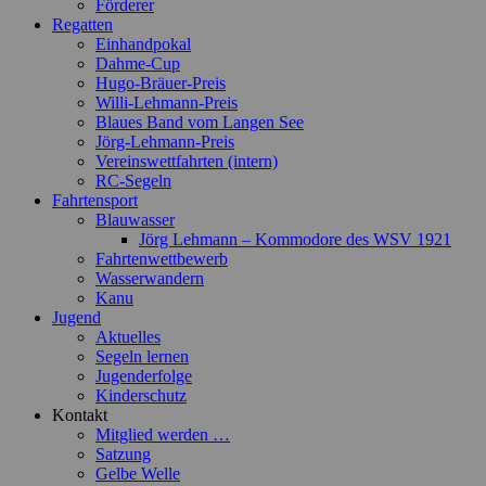
Förderer
Regatten
Einhandpokal
Dahme-Cup
Hugo-Bräuer-Preis
Willi-Lehmann-Preis
Blaues Band vom Langen See
Jörg-Lehmann-Preis
Vereinswettfahrten (intern)
RC-Segeln
Fahrtensport
Blauwasser
Jörg Lehmann – Kommodore des WSV 1921
Fahrtenwettbewerb
Wasserwandern
Kanu
Jugend
Aktuelles
Segeln lernen
Jugenderfolge
Kinderschutz
Kontakt
Mitglied werden …
Satzung
Gelbe Welle