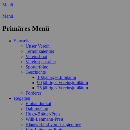
Menü
Wassersport-Verein 1921 e.V.
Menü
Regattasport und Wasserwandern -
Primäres Menü
Freizeit mit der ganzen Familie
Zum
Startseite
Inhalt
Unser Verein
springen
Terminkalender
Vereinsboot
Vereinsgaststätte
Sporterfolge
Geschichte
100jähriges Jubiläum
90 jähriges Vereinsjubiläum
75 jähriges Vereinsjubiläum
Förderer
Regatten
Einhandpokal
Dahme-Cup
Hugo-Bräuer-Preis
Willi-Lehmann-Preis
Blaues Band vom Langen See
Jörg-Lehmann-Preis