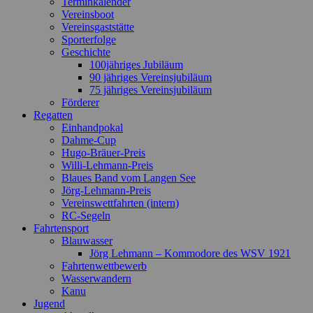
Terminkalender
Vereinsboot
Vereinsgaststätte
Sporterfolge
Geschichte
100jähriges Jubiläum
90 jähriges Vereinsjubiläum
75 jähriges Vereinsjubiläum
Förderer
Regatten
Einhandpokal
Dahme-Cup
Hugo-Bräuer-Preis
Willi-Lehmann-Preis
Blaues Band vom Langen See
Jörg-Lehmann-Preis
Vereinswettfahrten (intern)
RC-Segeln
Fahrtensport
Blauwasser
Jörg Lehmann – Kommodore des WSV 1921
Fahrtenwettbewerb
Wasserwandern
Kanu
Jugend