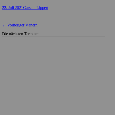
Posted
Autor
22. Juli 2021
Carsten Lippert
on
Beitragsnavigation
Vorheriger
← Vorheriger
Vänern
Beitrag:
Die nächsten Termine: