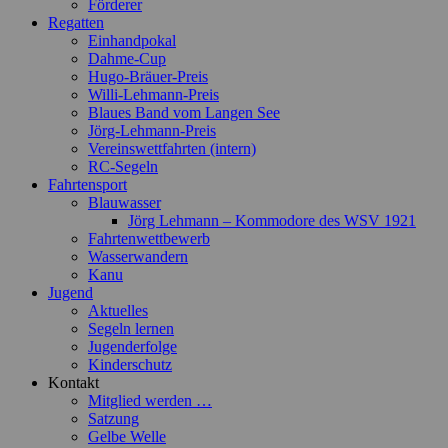
Förderer
Regatten
Einhandpokal
Dahme-Cup
Hugo-Bräuer-Preis
Willi-Lehmann-Preis
Blaues Band vom Langen See
Jörg-Lehmann-Preis
Vereinswettfahrten (intern)
RC-Segeln
Fahrtensport
Blauwasser
Jörg Lehmann – Kommodore des WSV 1921
Fahrtenwettbewerb
Wasserwandern
Kanu
Jugend
Aktuelles
Segeln lernen
Jugenderfolge
Kinderschutz
Kontakt
Mitglied werden …
Satzung
Gelbe Welle