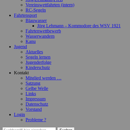
Vereinswettfahrten (intern)
RC-Segeln
Fahrtensport
Blauwasser
Jörg Lehmann – Kommodore des WSV 1921
Fahrtenwettbewerb
Wasserwandern
Kanu
Jugend
Aktuelles
Segeln lernen
Jugenderfolge
Kinderschutz
Kontakt
Mitglied werden …
Satzung
Gelbe Welle
Links
Impressum
Datenschutz
Vorstand
Login
Probleme ?
Suchen
Suchen