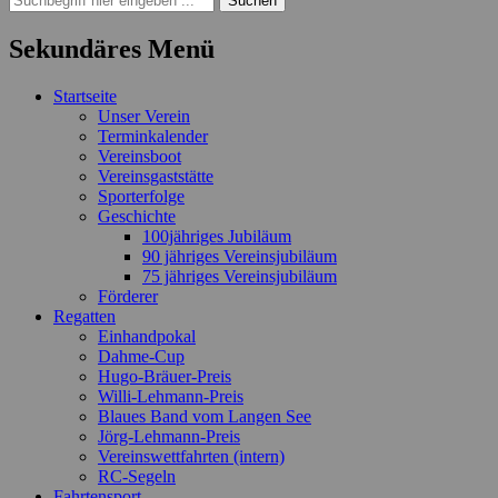
nach:
Sekundäres Menü
Zum
Startseite
Inhalt
Unser Verein
springen
Terminkalender
Vereinsboot
Vereinsgaststätte
Sporterfolge
Geschichte
100jähriges Jubiläum
90 jähriges Vereinsjubiläum
75 jähriges Vereinsjubiläum
Förderer
Regatten
Einhandpokal
Dahme-Cup
Hugo-Bräuer-Preis
Willi-Lehmann-Preis
Blaues Band vom Langen See
Jörg-Lehmann-Preis
Vereinswettfahrten (intern)
RC-Segeln
Fahrtensport