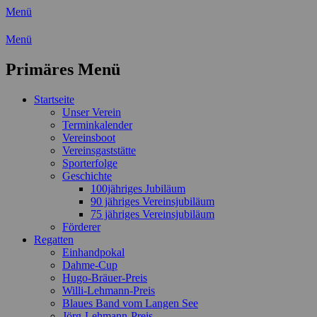
Menü
Wassersport-Verein 1921 e.V.
Menü
Regattasport und Wasserwandern -
Primäres Menü
Freizeit mit der ganzen Familie
Zum
Startseite
Inhalt
Unser Verein
springen
Terminkalender
Vereinsboot
Vereinsgaststätte
Sporterfolge
Geschichte
100jähriges Jubiläum
90 jähriges Vereinsjubiläum
75 jähriges Vereinsjubiläum
Förderer
Regatten
Einhandpokal
Dahme-Cup
Hugo-Bräuer-Preis
Willi-Lehmann-Preis
Blaues Band vom Langen See
Jörg-Lehmann-Preis