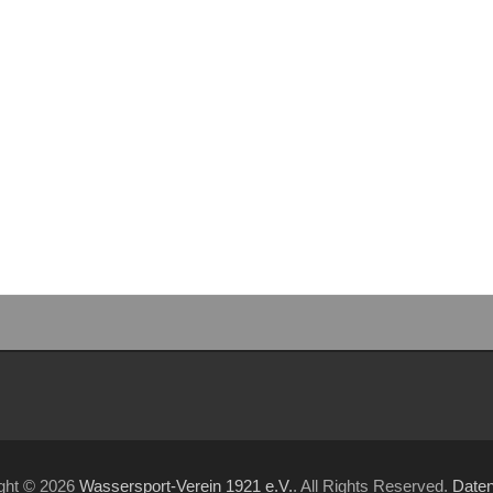
ght © 2026
Wassersport-Verein 1921 e.V.
. All Rights Reserved.
Date