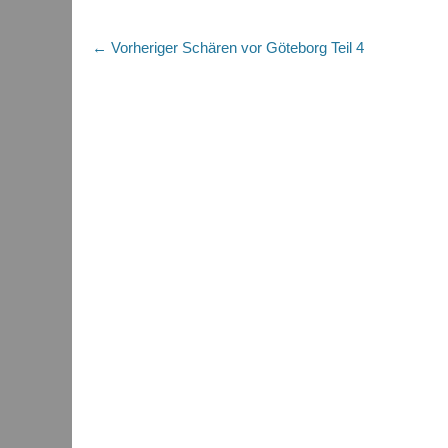
Beitragsnavigation
Vorheriger
← Vorheriger
Schären vor Göteborg Teil 4
Beitrag: