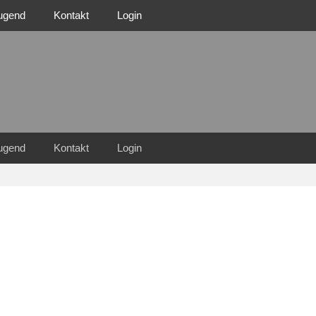
ugend
Kontakt
Login
n Familie
n 1921 e.V.
ugend
Kontakt
Login