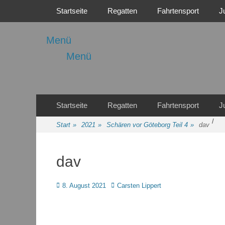
Primäres Menü
Zum
Startseite
Regatten
Fahrtensport
J
Inhalt
springen
Menü
Menü
Regattasport und Wasserwandern - Freizeit mit der ganze
Wassersport-Verei
Sekundäres Menü
Zum
Startseite
Regatten
Fahrtensport
J
Inhalt
/
springen
Start
»
2021
»
Schären vor Göteborg Teil 4
»
dav
dav
Posted
Autor
8. August 2021
Carsten Lippert
on