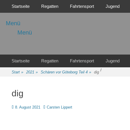
Primäres Menü
Zum
Startseite
Regatten
Fahrtensport
Jugend
Inhalt
springen
Menü
Menü
Regattasport und Wasserwandern - Freizeit mit der ganzen Familie
Wassersport-Verein
1921 e.V.
Sekundäres Menü
Zum
Startseite
Regatten
Fahrtensport
Jugend
Inhalt
/
springen
Start
»
2021
»
Schären vor Göteborg Teil 4
»
dig
dig
Posted
Autor
8. August 2021
Carsten Lippert
on