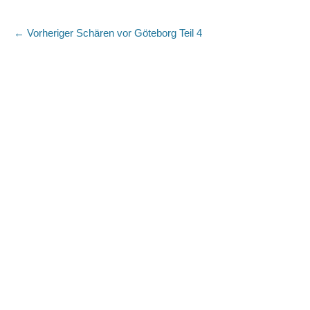
Beitragsnavigation
Vorheriger
← Vorheriger
Schären vor Göteborg Teil 4
Beitrag: