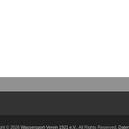
ght © 2026
Wassersport-Verein 1921 e.V.
. All Rights Reserved.
Date