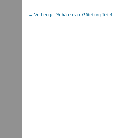
Beitragsnavigation
Vorheriger
← Vorheriger
Schären vor Göteborg Teil 4
Beitrag: