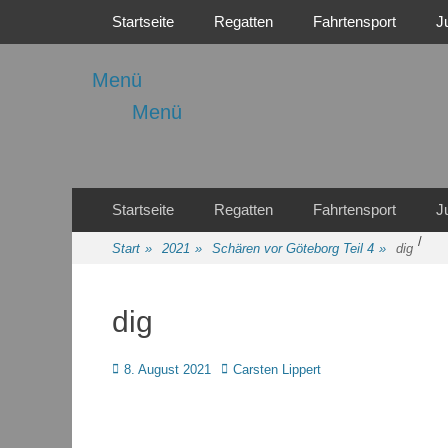
Primäres Menü
Zum
Startseite
Regatten
Fahrtensport
J
Inhalt
springen
Menü
Menü
Regattasport und Wasserwandern - Freizeit mit der ganze
Wassersport-Verei
Sekundäres Menü
Zum
Startseite
Regatten
Fahrtensport
J
Inhalt
/
springen
Start
»
2021
»
Schären vor Göteborg Teil 4
»
dig
dig
Posted
Autor
8. August 2021
Carsten Lippert
on