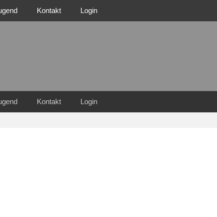
ugend
Kontakt
Login
n Familie
n 1921 e.V.
ugend
Kontakt
Login