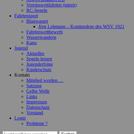
Vereinswettfahrten (intern)
RC-Segeln
Fahrtensport
Blauwasser
Jörg Lehmann – Kommodore des WSV 1921
Fahrtenwettbewerb
Wasserwandern
Kanu
Jugend
Aktuelles
Segeln lernen
Jugenderfolge
Kinderschutz
Kontakt
Mitglied werden …
Satzung
Gelbe Welle
Links
Impressum
Datenschutz
Vorstand
Login
Probleme ?
Suchen
Suchen