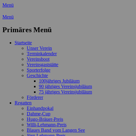
Menü
Wassersport-Verein 1921 e.V.
Menü
Regattasport und Wasserwandern -
Primäres Menü
Freizeit mit der ganzen Familie
Zum
Startseite
Inhalt
Unser Verein
springen
Terminkalender
Vereinsboot
Vereinsgaststätte
Sporterfolge
Geschichte
100jähriges Jubiläum
90 jähriges Vereinsjubiläum
75 jähriges Vereinsjubiläum
Förderer
Regatten
Einhandpokal
Dahme-Cup
Hugo-Bräuer-Preis
Willi-Lehmann-Preis
Blaues Band vom Langen See
Jörg-Lehmann-Preis