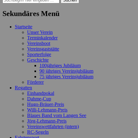
nach:
Sekundäres Menü
Zum
Startseite
Inhalt
Unser Verein
springen
Terminkalender
Vereinsboot
Vereinsgaststätte
Sporterfolge
Geschichte
100jähriges Jubiläum
90 jähriges Vereinsjubiläum
75 jähriges Vereinsjubiläum
Förderer
Regatten
Einhandpokal
Dahme-Cup
Hugo-Bräuer-Preis
Willi-Lehmann-Preis
Blaues Band vom Langen See
Jörg-Lehmann-Preis
Vereinswettfahrten (intern)
RC-Segeln
Fahrtensport