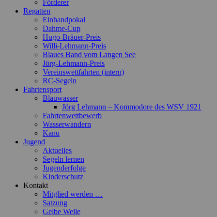
Förderer
Regatten
Einhandpokal
Dahme-Cup
Hugo-Bräuer-Preis
Willi-Lehmann-Preis
Blaues Band vom Langen See
Jörg-Lehmann-Preis
Vereinswettfahrten (intern)
RC-Segeln
Fahrtensport
Blauwasser
Jörg Lehmann – Kommodore des WSV 1921
Fahrtenwettbewerb
Wasserwandern
Kanu
Jugend
Aktuelles
Segeln lernen
Jugenderfolge
Kinderschutz
Kontakt
Mitglied werden …
Satzung
Gelbe Welle