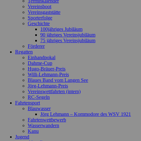
Terminkalender
Vereinsboot
Vereinsgaststätte
Sporterfolge
Geschichte
100jähriges Jubiläum
90 jähriges Vereinsjubiläum
75 jähriges Vereinsjubiläum
Förderer
Regatten
Einhandpokal
Dahme-Cup
Hugo-Bräuer-Preis
Willi-Lehmann-Preis
Blaues Band vom Langen See
Jörg-Lehmann-Preis
Vereinswettfahrten (intern)
RC-Segeln
Fahrtensport
Blauwasser
Jörg Lehmann – Kommodore des WSV 1921
Fahrtenwettbewerb
Wasserwandern
Kanu
Jugend