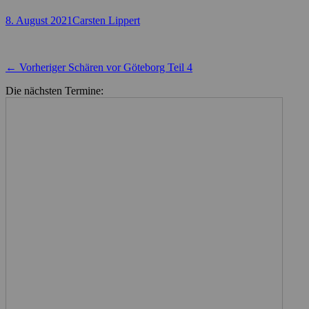
Posted
Autor
8. August 2021
Carsten Lippert
on
Beitragsnavigation
Vorheriger
← Vorheriger
Schären vor Göteborg Teil 4
Beitrag:
Die nächsten Termine: